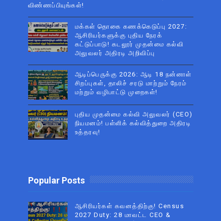
விண்ணப்பியுங்கள்!
மக்கள் தொகை கணக்கெடுப்பு 2027:
ஆசிரியர்களுக்கு புதிய நேரக்
கட்டுப்பாடு! கடலூர் முதன்மை கல்வி
அலுவலர் அதிரடி அறிவிப்பு
ஆடிப்பெருக்கு 2026: ஆடி 18 நன்னாள்
சிறப்புகள், தாலிச் சரடு மாற்றும் நேரம்
மற்றும் வழிபாட்டு முறைகள்!
புதிய முதன்மை கல்வி அலுவலர் (CEO)
நியமனம்! பள்ளிக் கல்வித்துறை அதிரடி
உத்தரவு!
Popular Posts
ஆசிரியர்கள் கவனத்திற்கு! Census
2027 Duty: 28 மாவட்ட CEO &