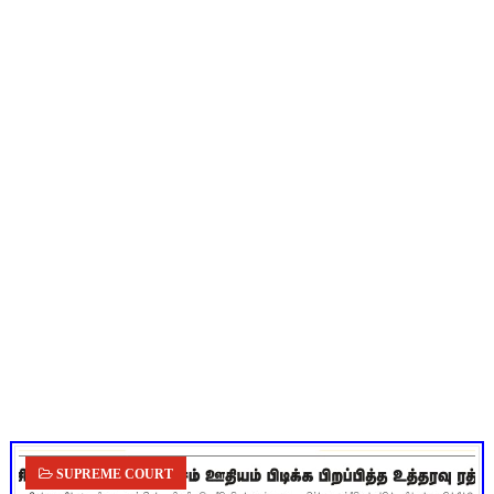
TN Budget 2026-2027 Highlights: மாணவர்களுக்கு இலவச லேப்டாப
பள்ளி மாணவர்களுக்கு 4 செட் இலவச சீருடை: EMIS தளத்தில் வி
TN SSLC Supplementary Result 2026: 10-ஆம் வகுப்பு துணைத் தே
Census 2026: HLO செயலியைப் பயன்படுத்தும் கணக்கெடுப்பாளர்
Census 2026 HLO App: களப்பணியாளர்களுக்கு அவசர எச்சரிக்கை!
SUPREME COURT