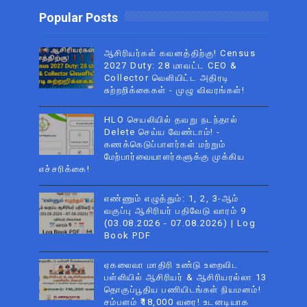
Popular Posts
ஆசிரியர்கள் கவனத்திற்கு! Census
2027 Duty: 28 மாவட்ட CEO &
Collector வெளியிட்ட அதிரடி
சுற்றறிக்கைகள் - முழு விவரங்கள்!
HLO செயலியில் தவறு நடந்தால்
Delete செய்ய வேண்டாம்! -
கணக்கெடுப்பாளர்கள் மற்றும்
மேற்பார்வையாளர்களுக்கு முக்கிய
எச்சரிக்கை!
எண்ணும் எழுத்தும்: 1, 2, 3-ஆம்
வகுப்பு ஆசிரியர் பதிவேடு வாரம் 9
(03.08.2026 - 07.08.2026) | Log
Book PDF
ஏகலைவா மாதிரி உண்டு உறைவிட
பள்ளியில் ஆசிரியர் & ஆசிரியரல்லா 13
தொகுப்பூதிய பணியிடங்கள் நியமனம்!
சம்பளம் ₹18,000 வரை! உடனடியாக