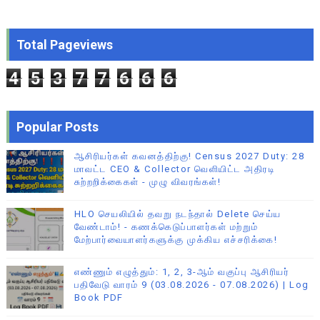
Total Pageviews
4
5
3
7
7
6
6
6
Popular Posts
ஆசிரியர்கள் கவனத்திற்கு! Census 2027 Duty: 28
மாவட்ட CEO & Collector வெளியிட்ட அதிரடி
சுற்றறிக்கைகள் - முழு விவரங்கள்!
HLO செயலியில் தவறு நடந்தால் Delete செய்ய
வேண்டாம்! - கணக்கெடுப்பாளர்கள் மற்றும்
மேற்பார்வையாளர்களுக்கு முக்கிய எச்சரிக்கை!
எண்ணும் எழுத்தும்: 1, 2, 3-ஆம் வகுப்பு ஆசிரியர்
பதிவேடு வாரம் 9 (03.08.2026 - 07.08.2026) | Log
Book PDF