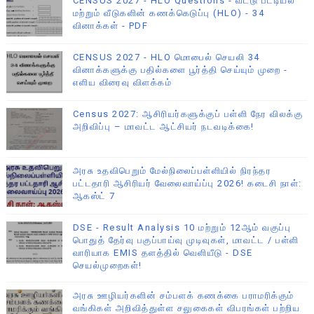
CENSUS 2027 - HLO Questions - வீட்டு பட்டியல்
மற்றும் வீடுகளின் கணக்கெடுப்பு (HLO) - 34
வினாக்கள் - PDF
CENSUS 2027 - HLO மொபைல் செயலி 34
வினாக்களுக்கு பதில்களை பூர்த்தி செய்யும் முறை -
எளிய விரைவு விளக்கம்
Census 2027: ஆசிரியர்களுக்குப் பள்ளி நேர விலக்கு
அறிவிப்பு – மாவட்ட ஆட்சியர் நடவடிக்கை!
அரசு உதவிபெறும் மேல்நிலைப்பள்ளியில் நிரந்தர
பட்டதாரி ஆசிரியர் வேலைவாய்ப்பு 2026! கடைசி நாள்:
ஆகஸ்ட் 7
DSE - Result Analysis 10 மற்றும் 12ஆம் வகுப்பு
பொதுத் தேர்வு பகுப்பாய்வு முடிவுகள், மாவட்ட / பள்ளி
வாரியாக EMIS தளத்தில் வெளியீடு - DSE
செயல்முறைகள்!
அரசு ஊழியர்களின் சம்பளக் கணக்கை பராமரிக்கும்
வங்கிகள் அறிவித்துள்ள சலுகைகள் விபரங்கள் பற்றிய