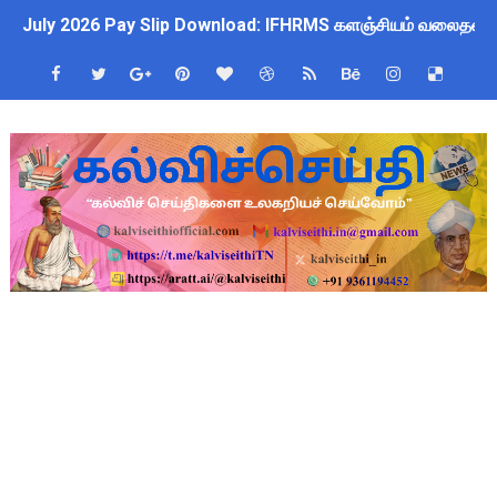
July 2026 Pay Slip Download: IFHRMS களஞ்சியம் வலைதளத்தி
WWF India வழங்கும் Wild Wisdom Global Challenge 2026 ஆங்க
அரசு ஊழியர்களுக்கு ரூ.14,000 கோடி நிதி குறைப்பா? புதிய மர
தமிழகப் பள்ளிகளுக்கு முக்கிய அறிவிப்பு: ஆகஸ்ட் 10 தேசிய குட
Kalai Thiruvizha 2026 - 2027 Forms: கலைத் திருவிழா போட்ட
4th & 5th Standard Ennum Ezhuthum Term 1 Set 10 Lesso
2027 Census Duty for Teachers: புதுக்கோட்டை CEO வெளியிட்
Census 2027: கோவை பள்ளி ஆசிரியர்களுக்கு காலை, மாலை நேரங
திருவண்ணாமலை CEO அதிரடி உத்தரவு: முழு நாள் மக்கள் தொகை க
இராணிப்பேட்டை: ஆசிரியர்களுக்கு அரை நாள் OD அனுமதி! மக்க