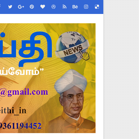
ியை சஸ்பெண்ட்!
்றறிக்கைகள் - முழு விவரங்கள்!
்துறை அதிரடி தெளிவுரை உத்தரவு!
ு – புதிய தெளிவுரை: முக்கிய செயல்முறைகள் வெளியீடு!
!
2026 அன்று நடைபெறுகிறது - நிகழ்ச்சி நிரல் மற்றும் முக்கிய தே
EO சுற்றறிக்கை வெளியீடு
 வேலைவாய்ப்பு, மகளிர் நலன் & புதிய திட்டங்களின் முழு அறிவிப்ப
கக் கல்வித் துறை சுற்றறிக்கை!