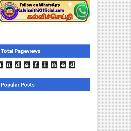
ற்றறிக்கை!
ஆணையிடு!
திமன்ற முழு அமர்வு தீர்ப்பு விவரங்கள்!
ிப்புகள்
Total Pageviews
u
n
d
e
f
i
n
e
d
Popular Posts