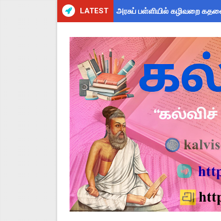
LATEST
அரசுப் பள்ளியில் கழிவறை கதவ
புதிய முதன்மை கல்வி அலுவலர் (
ஆசிரியர்கள் கவனத்திற்கு! Cen
TN CPS Teachers News: மறுநி
TN Teachers Leave Rules: மருத
Census 2027: ஆசிரியர்களுக்கு
TN Budget Assembly Schedule 
நாமக்கல் மாவட்டம்: மக்கள் தொக
TN Budget 2026-2027 Highlight
பள்ளி மாணவர்களுக்கு 4 செட் இ