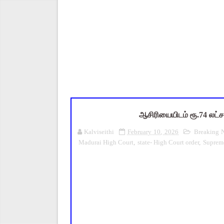
Census 2027: ஆசிரியர்களுக்கு 
TET வழக்கு: மதுரை உயர்நீதிமன
அரசு ஊழியர்கள் கவனத்திற்கு: ஓய
UGTRB English Unit 4 Importa
ஆடித் திருவாதிரை 2026: ஆகஸ்ட்
ஆசிரியையிடம் ரூ.74 லட்சம்
Kalviseithi
February 10, 2026
Breaking 
Madurai High Court
,
state- High Court order
,
Suprem