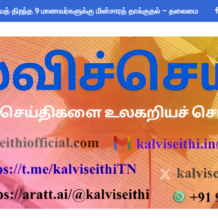
ைத் திறந்த 9 மாணவர்களுக்கு மின்சாரத் தாக்குதல் – தலைமை ஆசிர
CEO) நியமனம்! பள்ளிக் கல்வித்துறை அதிரடி உத்தரவு!
sus 2027 Duty: 28 மாவட்ட CEO & Collector வெளியிட்ட அதிரடி சுற
யமனம் பெற்ற ஆசிரியர்களுக்கு ஊதியம் & நிலுவைத்தொகை - நிதித
்துவ விடுப்பு எடுக்கும் ஆசிரியர்களுக்கு ஈட்டிய விடுப்பு கணக்கீட
 அரைநாள் OD அனுமதி - கரூர் CEO வெளியிட்ட அதிரடி சுற்றறிக்கை
2026: பள்ளிக்கல்வித்துறை மீதான மானிய கோரிக்கை விவாதம் 24.08.
ை கணக்கெடுப்பு 2027 - ஆசிரியர்களுக்கு முக்கிய வழிகாட்டுதல்! C
s: மாணவர்களுக்கு இலவச லேப்டாப், சைக்கிள் & AI பயிற்சி - கல்வி,
லவச சீருடை: EMIS தளத்தில் விவரங்களை பதிவிட அவகாசம்! - தொடக்