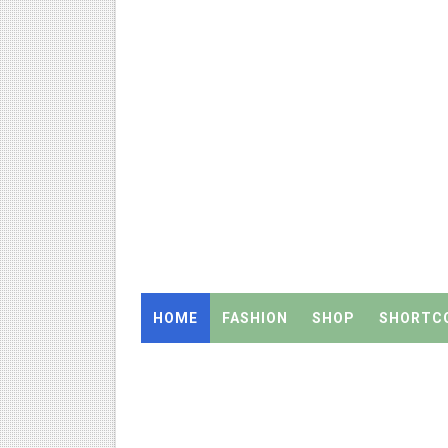
TN SSLC Supplementary Result 
நாளை ஆகஸ்ட் 6ஆம் தேதி உள்ளூர
ஒருங்கிணைந்த பள்ளிக் கல்வியி
தமிழ்நாடு அரசு ஊழியர்கள் கவ
திருவண்ணாமலை CEO அதிரடி உத்
2027 Census Duty for Teache
இராணிப்பேட்டை: ஆசிரியர்களுக
HOME
FASHION
SHOP
SHORTC
Census 2027: கோவை பள்ளி ஆசி
Census 2027: ஆசிரியர்களுக்கு அ
Census 2027: திருவள்ளூர் மாவ