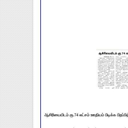
ஆசிரியையிடம் ரூ.74 லட்சம் ஊதியம் பிடிக்க பிறப்பித