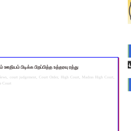
அரை நாள் சுழற்சி முறையில் அனுமதி - திருப்பத்தூர் CEO முக்கிய சு
்றக் கிளை முக்கிய உத்தரவு! 8 வாரங்களில் முடிவெடுக்க அரசுக்கு 
்வுக்குப் பிறகும் சாதி சான்றிதழ் உண்மைத் தன்மை ரத்தாகுமா? உயர் நீ
nt Questions with Answers PDF Download | ஆசிரியர் தேர்வு குற
 10 உள்ளூர் விடுமுறை - முழு விவரங்கள்!
 ஊதியம் பிடிக்க பிறப்பித்த உத்தரவு ரத்து
News
,
court judgement
,
Court Order
,
High Court
,
Madras High Court
,
e Court