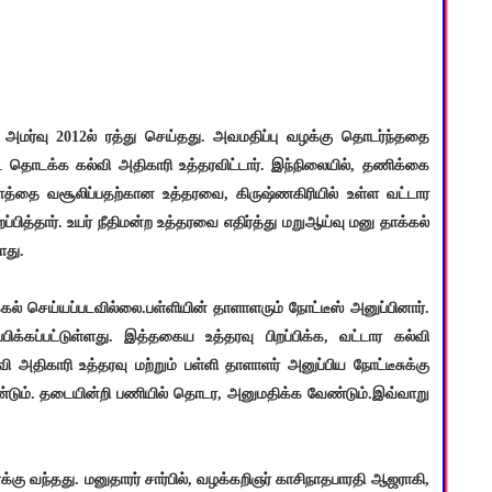
 அமர்வு 2012ல் ரத்து செய்தது. அவமதிப்பு வழக்கு தொடர்ந்ததை
ட தொடக்க கல்வி அதிகாரி உத்தரவிட்டார். இந்நிலையில், தணிக்கை
பளத்தை வசூலிப்பதற்கான உத்தரவை, கிருஷ்ணகிரியில் உள்ள வட்டார
ப்பித்தார். உயர் நீதிமன்ற உத்தரவை எதிர்த்து மறுஆய்வு மனு தாக்கல்
ளது.
ல் செய்யப்படவில்லை.பள்ளியின் தாளாளரும் நோட்டீஸ் அனுப்பினார்.
ிக்கப்பட்டுள்ளது. இத்தகைய உத்தரவு பிறப்பிக்க, வட்டார கல்வி
 அதிகாரி உத்தரவு மற்றும் பள்ளி தாளாளர் அனுப்பிய நோட்டீசுக்கு
டும். தடையின்றி பணியில் தொடர, அனுமதிக்க வேண்டும்.இவ்வாறு
கு வந்தது. மனுதாரர் சார்பில், வழக்கறிஞர் காசிநாதபாரதி ஆஜராகி,