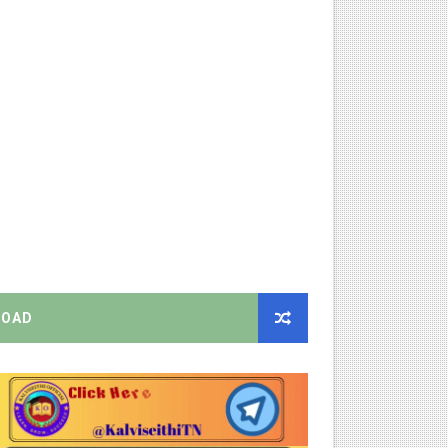
க மதிப்பெண் சான்றிதழ் பதிவிறக்கம் செய்வது எப்படி? DGE முக்கிய
திட்ட இயக்குநராக கலைச்செல்வி மோகன், IAS நியமனம் - அரசாணை வெளி
்பாக முதலமைச்சரின் நிலையான ஆணைகள் (TN Govt Standing Order 
ரியர்களுக்கு புதிய விதிகள்!
ங்கள்!
றிக்கை வெளியீடு!
OAD
னுமதி - ஆட்சியர் சுற்றறிக்கை!
EO வெளியிட்ட முக்கிய அறிவிப்பு!