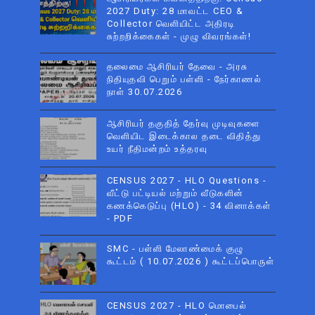
2027 Duty: 28 மாவட்ட CEO &
Collector வெளியிட்ட அதிரடி
சுற்றறிக்கைகள் - முழு விவரங்கள்!
தலைமை ஆசிரியர் தேவை - அரசு
நிதியுதவி பெறும் பள்ளி - நேர்காணல்
நாள் 30.07.2026
ஆசிரியர் தகுதித் தேர்வு முடிவுகளை
வெளியிட இடைக்கால தடை விதித்து
உயர் நீதிமன்றம் உத்தரவு
CENSUS 2027 - HLO Questions -
வீட்டு பட்டியல் மற்றும் வீடுகளின்
கணக்கெடுப்பு (HLO) - 34 வினாக்கள்
- PDF
SMC - பள்ளி மேலாண்மைக் குழு
கூட்டம் ( 10.07.2026 ) கூட்டப்பொருள்
CENSUS 2027 - HLO மொபைல்