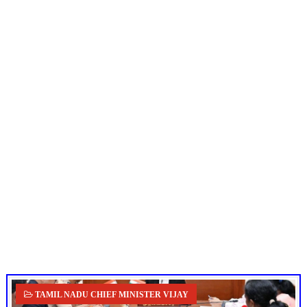
UGTRB English Unit 4 Important Questions with Answers PDF
மகிழ் முற்றம் பதிவேடு PDF | Magizh Mutram Register PDF 
Census 2027: ஆசிரியர்கள் கணக்கெடுப்பு பணி செய்ய 3 முக்கிய பு
TN CPS Teachers News: மறுநியமனம் பெற்ற ஆசிரியர்களுக்கு
ஆடித் திருவாதிரை 2026: ஆகஸ்ட் 10 உள்ளூர் விடுமுறை - முழு வி
TAMIL NADU CHIEF MINISTER VIJAY