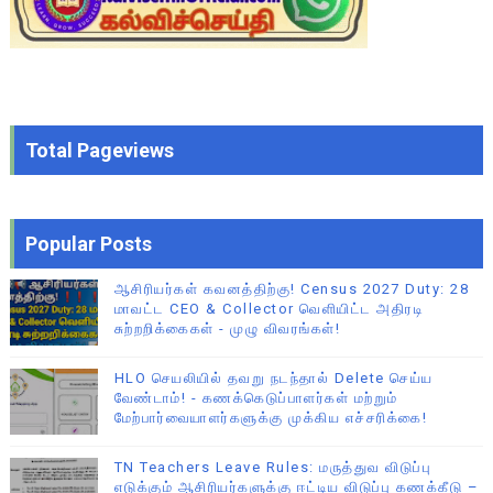
Total Pageviews
Popular Posts
ஆசிரியர்கள் கவனத்திற்கு! Census 2027 Duty: 28
மாவட்ட CEO & Collector வெளியிட்ட அதிரடி
சுற்றறிக்கைகள் - முழு விவரங்கள்!
HLO செயலியில் தவறு நடந்தால் Delete செய்ய
வேண்டாம்! - கணக்கெடுப்பாளர்கள் மற்றும்
மேற்பார்வையாளர்களுக்கு முக்கிய எச்சரிக்கை!
TN Teachers Leave Rules: மருத்துவ விடுப்பு
எடுக்கும் ஆசிரியர்களுக்கு ஈட்டிய விடுப்பு கணக்கீடு –