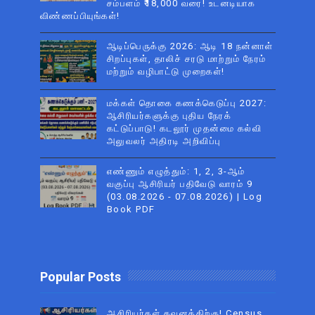
சம்பளம் ₹18,000 வரை! உடனடியாக
விண்ணப்பியுங்கள்!
ஆடிப்பெருக்கு 2026: ஆடி 18 நன்னாள்
சிறப்புகள், தாலிச் சரடு மாற்றும் நேரம்
மற்றும் வழிபாட்டு முறைகள்!
மக்கள் தொகை கணக்கெடுப்பு 2027:
ஆசிரியர்களுக்கு புதிய நேரக்
கட்டுப்பாடு! கடலூர் முதன்மை கல்வி
அலுவலர் அதிரடி அறிவிப்பு
எண்ணும் எழுத்தும்: 1, 2, 3-ஆம்
வகுப்பு ஆசிரியர் பதிவேடு வாரம் 9
(03.08.2026 - 07.08.2026) | Log
Book PDF
Popular Posts
ஆசிரியர்கள் கவனத்திற்கு! Census