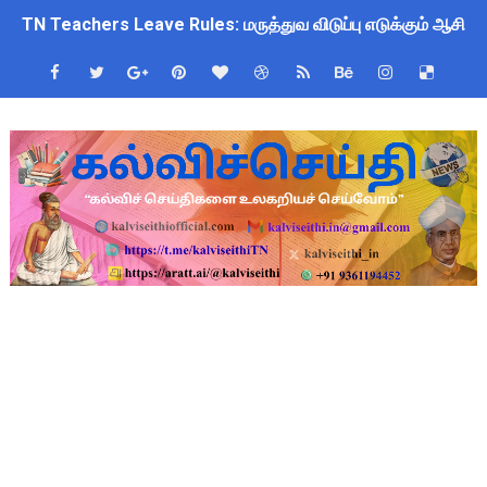
TN Teachers Leave Rules: மருத்துவ விடுப்பு எடுக்கும் ஆசிரிய
Census 2027: ஆசிரியர்களுக்கு அரைநாள் OD அனுமதி - கரூர் C
TN Budget Assembly Schedule 2026: பள்ளிக்கல்வித்துறை மீதா
ஆசிரியர்கள் கவனத்திற்கு! Census 2027 Duty: 28 மாவட்ட CEO &
நாமக்கல் மாவட்டம்: மக்கள் தொகை கணக்கெடுப்பு 2027 - ஆசிரியர
TN Budget 2026-2027 Highlights: மாணவர்களுக்கு இலவச லேப்டாப
பள்ளி மாணவர்களுக்கு 4 செட் இலவச சீருடை: EMIS தளத்தில் வி
TN SSLC Supplementary Result 2026: 10-ஆம் வகுப்பு துணைத் தே
நாளை ஆகஸ்ட் 6ஆம் தேதி உள்ளூர் விடுமுறை அறிவிக்கப்பட்டுள்ள
ஒருங்கிணைந்த பள்ளிக் கல்வியின் மாநிலத் திட்ட இயக்குநர் Dr.