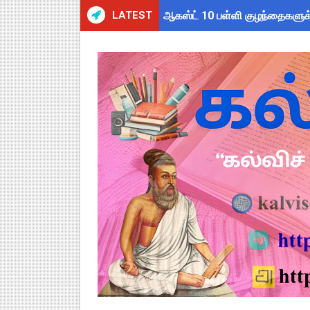
LATEST
ஆகஸ்ட் 10 பள்ளி குழந்தைகளுக்
Census 2027 Tamil Nadu: சென
தமிழ்நாடு போதைப்பொருள் எதிர்
தமிழகப் பள்ளிகளுக்கு முக்கிய 
அரசு ஊழியர்களுக்கு ரூ.14,000
பள்ளிகளில் கொடியேற்ற தலைமை ஆ
TN Govt Education Loan Sche
Census 2026 HLO App: களப்பணி
Kalai Thiruvizha 2026 - 2027
Census 2026: HLO செயலியைப் 