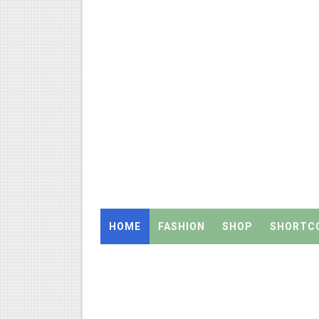
July 2026 Pay Slip Download
WWF India வழங்கும் Wild Wisd
4th & 5th Standard Ennum E
2027 Census Duty for Teache
Census 2027: கோவை பள்ளி ஆசி
திருவண்ணாமலை CEO அதிரடி உத்
இராணிப்பேட்டை: ஆசிரியர்களுக
HOME
FASHION
SHOP
SHORTC
அரசு உதவிபெறும் பள்ளி பட்டதார
ஆடித் திருவாதிரை 2026: ஆகஸ்ட்
அரசுப் பள்ளியில் கழிவறை கதவ