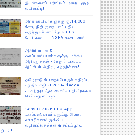
இடங்களைப் பதிவிடும் முறை - முழு
வழிகாட்டி!
அரசு ஊழியர்களுக்கு ரூ.14,000
கோடி நிதி குறைப்பா? புதிய
மருத்துவக் காப்பீடு & OPS
கோரிக்கை - TNGEA கண்டனம்!
ஆசிரியர்கள் &
களப்பணியாளர்களுக்கு முக்கிய
அறிவுறுத்தல் - வேலூர் மாவட்ட
ஆட்சியர் அதிரடி சுற்றறிக்கை!
தமிழ்நாடு போதைப்பொருள் எதிர்ப்பு
உறுதிமொழி 2026: e-Pledge
சான்றிதழ் ஆன்லைனில் பதிவிறக்கம்
செய்வது எப்படி?
Census 2026 HLO App:
களப்பணியாளர்களுக்கு அவசர
எச்சரிக்கை! முக்கிய
வழிகாட்டுதல்கள் & சட்டப்பூர்வ
ிதிகள்!