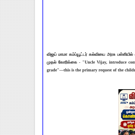
விஜய் மாமா கம்ப்யூட்டர் கல்வியை அரசு பள்ளியி
முதல் கோரிக்கை - "Uncle Vijay, introduce comp
grade"—this is the primary request of the child