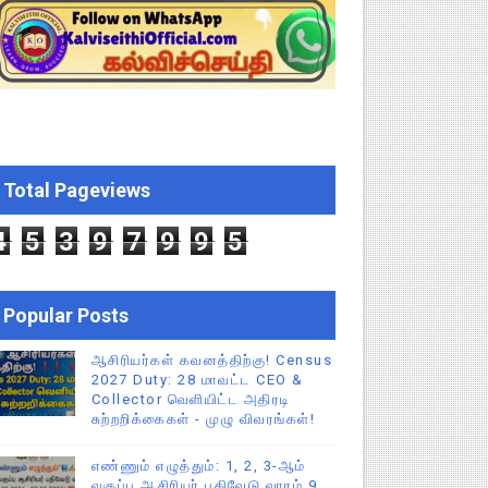
்றறிக்கைகள் - முழு விவரங்கள்!
்துறை அதிரடி தெளிவுரை உத்தரவு!
ு – புதிய தெளிவுரை: முக்கிய செயல்முறைகள் வெளியீடு!
Total Pageviews
ி உத்தரவு!
4
5
3
9
7
9
9
5
Popular Posts
ஆசிரியர்கள் கவனத்திற்கு! Census
2027 Duty: 28 மாவட்ட CEO &
Collector வெளியிட்ட அதிரடி
சுற்றறிக்கைகள் - முழு விவரங்கள்!
எண்ணும் எழுத்தும்: 1, 2, 3-ஆம்
வகுப்பு ஆசிரியர் பதிவேடு வாரம் 9