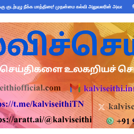
கு குடற்புழு நீக்க மாத்திரை! முதன்மை கல்வி அலுவலரின் அவசர உத்த
்னை மாநகராட்சி ஊழியர்களுக்கு அரை நாள் விடுப்பு - மாநகராட்சி
ப்பு உறுதிமொழி 2026: e-Pledge சான்றிதழ் ஆன்லைனில் பதிவிறக்கம்
அறிவிப்பு: ஆகஸ்ட் 10 தேசிய குடற்புழு நீக்க நாள் - அல்பெண்டசோல்
 கோடி நிதி குறைப்பா? புதிய மருத்துவக் காப்பீடு & OPS கோரிக்கை
சிரியர்களுக்கு மட்டுமே உரிமை: கல்வித்துறை அதிரடி உத்தரவு!
me 2025-26: SC/ST மாணவர்களுக்கு ரூ.40 லட்சம் வரை கல்விக்கடன
யாளர்களுக்கு அவசர எச்சரிக்கை! முக்கிய வழிகாட்டுதல்கள் & சட்ட
 Forms: கலைத் திருவிழா போட்டிகளுக்கான அனைத்து Excel & Word 
பயன்படுத்தும் கணக்கெடுப்பாளர்கள், மேற்பார்வையாளர்கள் அறிய வ