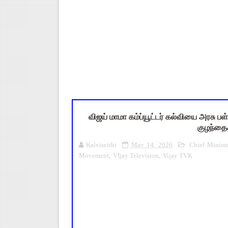
புதிய முதன்மை கல்வி அலுவலர் (
ஆசிரியர்கள் கவனத்திற்கு! Cen
TN CPS Teachers News: மறுநி
TN Teachers Leave Rules: மருத
மக்கள் தொகை கணக்கெடுப்பு பண
விஜய் மாமா கம்ப்யூட்டர் கல்வியை அரசு ப
குழந்தை
Kalviseithi
May 14, 2026
Chief Ministe
Movement
,
VIjay Television
,
Vijay TVK