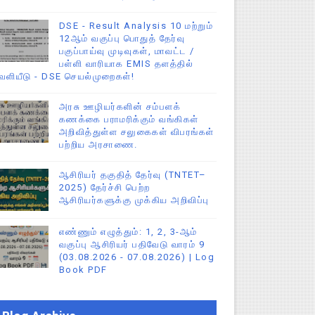
DSE - Result Analysis 10 மற்றும்
12ஆம் வகுப்பு பொதுத் தேர்வு
பகுப்பாய்வு முடிவுகள், மாவட்ட /
பள்ளி வாரியாக EMIS தளத்தில்
ெளியீடு - DSE செயல்முறைகள்!
அரசு ஊழியர்களின் சம்பளக்
கணக்கை பராமரிக்கும் வங்கிகள்
அறிவித்துள்ள சலுகைகள் விபரங்கள்
பற்றிய அரசாணை.
ஆசிரியர் தகுதித் தேர்வு (TNTET–
2025) தேர்ச்சி பெற்ற
ஆசிரியர்களுக்கு முக்கிய அறிவிப்பு
எண்ணும் எழுத்தும்: 1, 2, 3-ஆம்
வகுப்பு ஆசிரியர் பதிவேடு வாரம் 9
(03.08.2026 - 07.08.2026) | Log
Book PDF