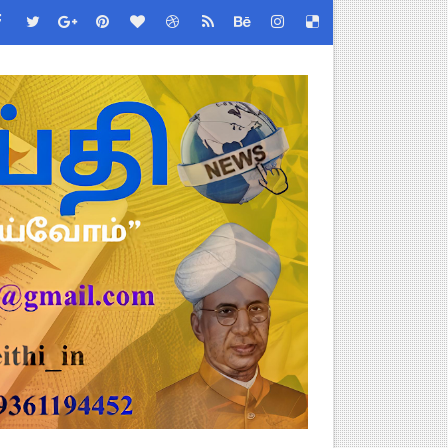
ரவு!
 ஆணையர் சுற்றறிக்கை!
 செய்வது எப்படி?
 (Albendazole 400 mg) மாத்திரை வழங்க பள்ளிக்கல்வித்துறை முக்கி
 - TNGEA கண்டனம்!
்! எப்படி விண்ணப்பிப்பது?
ப்பூர்வ விதிகள்!
படிவங்கள் ஒரே லிங்க்கில்!
ேண்டிய முக்கிய விதிகள்!