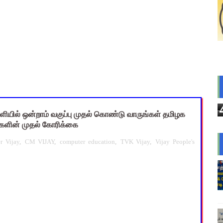
CEO) நியமனம்! பள்ளிக் கல்வித்துறை அதிரடி உத்தரவு!
sus 2027 Duty: 28 மாவட்ட CEO & Collector வெளியிட்ட அதிரடி சுற
யமனம் பெற்ற ஆசிரியர்களுக்கு ஊதியம் & நிலுவைத்தொகை - நிதித
்துவ விடுப்பு எடுக்கும் ஆசிரியர்களுக்கு ஈட்டிய விடுப்பு கணக்கீட
ி: ஆசிரியர்களுக்கு அரைநாள் OD அனுமதி - தஞ்சாவூர் CEO அதிரட
ள்ளியில் ஒன்றாம் வகுப்பு முதல் கொண்டு வாருங்கள் தமிழக
களின் முதல் கோரிக்கை
r Vijay
,
CM VIJAY
,
computer education
,
TVK Vijay
,
Vijay People's