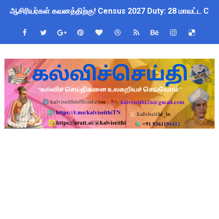
ஆசிரியர்கள் கவனத்திற்கு! Census 2027 Duty: 28 மாவட்ட CEO &
TN CPS Teachers News: மறுநியமனம் பெற்ற ஆசிரியர்களுக்கு
TN Teachers Leave Rules: மருத்துவ விடுப்பு எடுக்கும் ஆசிரிய
Census 2027: ஆசிரியர்களுக்கு அரைநாள் OD அனுமதி - கரூர் C
TN Budget Assembly Schedule 2026: பள்ளிக்கல்வித்துறை மீதா
நாமக்கல் மாவட்டம்: மக்கள் தொகை கணக்கெடுப்பு 2027 - ஆசிரியர
TN Budget 2026-2027 Highlights: மாணவர்களுக்கு இலவச லேப்டாப
பள்ளி மாணவர்களுக்கு 4 செட் இலவச சீருடை: EMIS தளத்தில் வி
TN SSLC Supplementary Result 2026: 10-ஆம் வகுப்பு துணைத் தே
நாளை ஆகஸ்ட் 6ஆம் தேதி உள்ளூர் விடுமுறை அறிவிக்கப்பட்டுள்ள