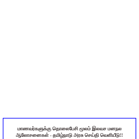
அரசு ஊழியர்கள் கவனத்திற்கு: ஓய்வுக்குப் பிறகும் சாதி சான்றிதழ்
UGTRB English Unit 4 Important Questions with Answers PDF
ஆடித் திருவாதிரை 2026: ஆகஸ்ட் 10 உள்ளூர் விடுமுறை - முழு வி
அரசுப் பள்ளியில் கழிவறை கதவைத் திறந்த 9 மாணவர்களுக்கு ம
புதிய முதன்மை கல்வி அலுவலர் (CEO) நியமனம்! பள்ளிக் கல்வித்
மாணவர்களுக்கு தொலைபேசி மூலம் இலவச மனநல
ஆலோசனைகள் - தமிழ்நாடு அரசு செய்தி வெளியீடு!!