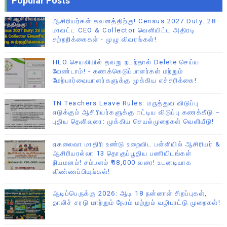
Popular Posts
ஆசிரியர்கள் கவனத்திற்கு! Census 2027 Duty: 28
மாவட்ட CEO & Collector வெளியிட்ட அதிரடி
சுற்றறிக்கைகள் - முழு விவரங்கள்!
HLO செயலியில் தவறு நடந்தால் Delete செய்ய
வேண்டாம்! - கணக்கெடுப்பாளர்கள் மற்றும்
மேற்பார்வையாளர்களுக்கு முக்கிய எச்சரிக்கை!
TN Teachers Leave Rules: மருத்துவ விடுப்பு
எடுக்கும் ஆசிரியர்களுக்கு ஈட்டிய விடுப்பு கணக்கீடு –
புதிய தெளிவுரை: முக்கிய செயல்முறைகள் வெளியீடு!
ஏகலைவா மாதிரி உண்டு உறைவிட பள்ளியில் ஆசிரியர் &
ஆசிரியரல்லா 13 தொகுப்பூதிய பணியிடங்கள்
நியமனம்! சம்பளம் ₹18,000 வரை! உடனடியாக
விண்ணப்பியுங்கள்!
ஆடிப்பெருக்கு 2026: ஆடி 18 நன்னாள் சிறப்புகள்,
தாலிச் சரடு மாற்றும் நேரம் மற்றும் வழிபாட்டு முறைகள்!