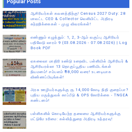
Popular Posts
ஆசிரியர்கள் கவனத்திற்கு! Census 2027 Duty: 28
மாவட்ட CEO & Collector வெளியிட்ட அதிரடி
சுற்றறிக்கைகள் - முழு விவரங்கள்!
எண்ணும் எழுத்தும்: 1, 2, 3-ஆம் வகுப்பு ஆசிரியர்
பதிவேடு வாரம் 9 (03.08.2026 - 07.08.2026) | Log
Book PDF
ஏகலைவா மாதிரி உண்டு உறைவிட பள்ளியில் ஆசிரியர் &
ஆசிரியரல்லா 13 தொகுப்பூதிய பணியிடங்கள்
நியமனம்! சம்பளம் ₹18,000 வரை! உடனடியாக
விண்ணப்பியுங்கள்!
அரசு ஊழியர்களுக்கு ரூ.14,000 கோடி நிதி குறைப்பா?
புதிய மருத்துவக் காப்பீடு & OPS கோரிக்கை - TNGEA
கண்டனம்!
பள்ளிகளில் கொடியேற்ற தலைமை ஆசிரியர்களுக்கு
மட்டுமே உரிமை: கல்வித்துறை அதிரடி உத்தரவு!