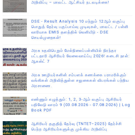
அறிவிப்பு – மாவட்ட ஆட்சியர் நடவடிக்கை!
DSE - Result Analysis 10 மற்றும் 12ஆம் வகுப்பு
பொதுத் தேர்வு பகுப்பாய்வு முடிவுகள், மாவட்ட / பள்ளி
வாரியாக EMIS தளத்தில் வெளியீடு - DSE
செயல்முறைகள்!
அரசு உதவிபெறும் மேல்நிலைப்பள்ளியில் நிரந்தர
பட்டதாரி ஆசிரியர் வேலைவாய்ப்பு 2026! கடைசி நாள்:
ஆகஸ்ட் 7
அரசு ஊழியர்களின் சம்பளக் கணக்கை பராமரிக்கும்
வங்கிகள் அறிவித்துள்ள சலுகைகள் விபரங்கள் பற்றிய
அரசாணை.
எண்ணும் எழுத்தும்: 1, 2, 3-ஆம் வகுப்பு ஆசிரியர்
பதிவேடு வாரம் 9 (03.08.2026 - 07.08.2026) | Log
Book PDF
ஆசிரியர் தகுதித் தேர்வு (TNTET–2025) தேர்ச்சி
பெற்ற ஆசிரியர்களுக்கு முக்கிய அறிவிப்பு