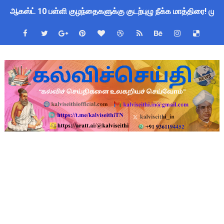
ஆகஸ்ட் 10 பள்ளி குழந்தைகளுக்கு குடற்புழு நீக்க மாத்திரை! ம
Census 2027 Tamil Nadu: சென்னை மாநகராட்சி ஊழியர்களுக்கு 
தமிழ்நாடு போதைப்பொருள் எதிர்ப்பு உறுதிமொழி 2026: e-Pledge
தமிழகப் பள்ளிகளுக்கு முக்கிய அறிவிப்பு: ஆகஸ்ட் 10 தேசிய குட
அரசு ஊழியர்களுக்கு ரூ.14,000 கோடி நிதி குறைப்பா? புதிய மர
பள்ளிகளில் கொடியேற்ற தலைமை ஆசிரியர்களுக்கு மட்டுமே உரிமை:
TN Govt Education Loan Scheme 2025-26: SC/ST மாணவர்களுக
Census 2026 HLO App: களப்பணியாளர்களுக்கு அவசர எச்சரிக்கை!
Kalai Thiruvizha 2026 - 2027 Forms: கலைத் திருவிழா போட்ட
Census 2026: HLO செயலியைப் பயன்படுத்தும் கணக்கெடுப்பாளர்