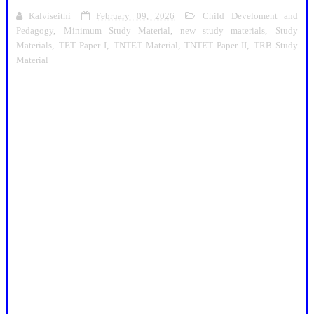
Kalviseithi
February 09, 2026
Child Develoment and
Pedagogy
,
Minimum Study Material
,
new study materials
,
Study
Materials
,
TET Paper I
,
TNTET Material
,
TNTET Paper II
,
TRB Study
Material