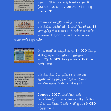
வகுப்பு ஆசிரியர் பதிவேடு வாரம் 9
(03.08.2026 - 07.08.2026) | Log
Book PDF
ஏகலைவா மாதிரி உண்டு உறைவிட
பள்ளியில் ஆசிரியர் & ஆசிரியரல்லா 13
தொகுப்பூதிய பணியிடங்கள் நியமனம்!
சம்பளம் ₹18,000 வரை! உடனடியாக
விண்ணப்பியுங்கள்!
அரசு ஊழியர்களுக்கு ரூ.14,000 கோடி
நிதி குறைப்பா? புதிய மருத்துவக்
காப்பீடு & OPS கோரிக்கை - TNGEA
கண்டனம்!
பள்ளிகளில் கொடியேற்ற தலைமை
ஆசிரியர்களுக்கு மட்டுமே உரிமை:
கல்வித்துறை அதிரடி உத்தரவு!
Census 2027: ஆசிரியர்கள்
கணக்கெடுப்பு பணி செய்ய 3 முக்கிய
புதிய கட்டுப்பாடுகள் – விழுப்புரம் CEO
சுற்றறிக்கை!