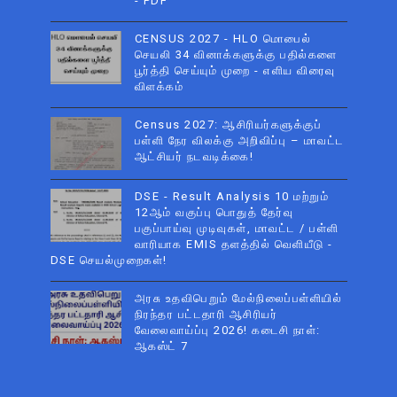
- PDF
CENSUS 2027 - HLO மொபைல்
செயலி 34 வினாக்களுக்கு பதில்களை
பூர்த்தி செய்யும் முறை - எளிய விரைவு
விளக்கம்
Census 2027: ஆசிரியர்களுக்குப்
பள்ளி நேர விலக்கு அறிவிப்பு – மாவட்ட
ஆட்சியர் நடவடிக்கை!
DSE - Result Analysis 10 மற்றும்
12ஆம் வகுப்பு பொதுத் தேர்வு
பகுப்பாய்வு முடிவுகள், மாவட்ட / பள்ளி
வாரியாக EMIS தளத்தில் வெளியீடு -
DSE செயல்முறைகள்!
அரசு உதவிபெறும் மேல்நிலைப்பள்ளியில்
நிரந்தர பட்டதாரி ஆசிரியர்
வேலைவாய்ப்பு 2026! கடைசி நாள்:
ஆகஸ்ட் 7