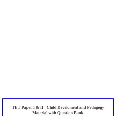
புதிய முதன்மை கல்வி அலுவலர் (CEO) நியமனம்! பள்ளிக் கல்வித்
ஆசிரியர்கள் கவனத்திற்கு! Census 2027 Duty: 28 மாவட்ட CEO &
TN CPS Teachers News: மறுநியமனம் பெற்ற ஆசிரியர்களுக்கு
TN Teachers Leave Rules: மருத்துவ விடுப்பு எடுக்கும் ஆசிரிய
மக்கள் தொகை கணக்கெடுப்பு பணி: ஆசிரியர்களுக்கு அரைநாள் O
TET Paper I & II - Child Develoment and Pedagogy
Material with Question Bank