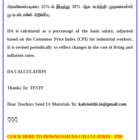
அகவிலைப்படியை 55%-ல் இருந்து 58% ஆக உயர்த்தி முதலமைச்சர்
மு.க.ஸ்டாலின் அறிவிப்பு
DA is calculated as a percentage of the basic salary, adjusted
based on the Consumer Price Index (CPI) for industrial workers.
It is revised periodically to reflect changes in the cost of living and
inflation rates.
DA CALCULATION
Thanks To: TESTF
Dear Teachers Send Ur Materials To:
kalviseithi.in@gmail.com
👇👇👇
CLICK HERE TO DOWNLOAD DA CALCULATION - PDF