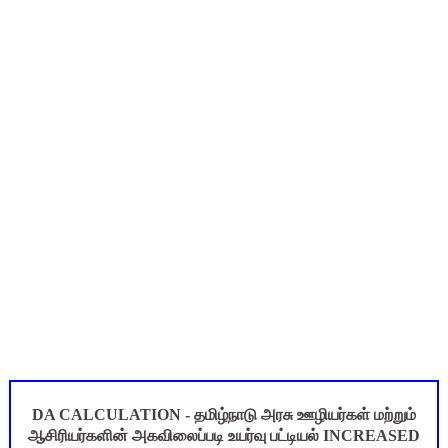
புதிய முதன்மை கல்வி அலுவலர் (CEO) நியமனம்! பள்ளிக் கல்வித்
ஆசிரியர்கள் கவனத்திற்கு! Census 2027 Duty: 28 மாவட்ட CEO &
TN CPS Teachers News: மறுநியமனம் பெற்ற ஆசிரியர்களுக்கு
TN Teachers Leave Rules: மருத்துவ விடுப்பு எடுக்கும் ஆசிரிய
மக்கள் தொகை கணக்கெடுப்பு பணி: ஆசிரியர்களுக்கு அரைநாள் O
DA CALCULATION - தமிழ்நாடு அரசு ஊழியர்கள் மற்றும்
ஆசிரியர்களின் அகவிலைப்படி உயர்வு பட்டியல் INCREASED