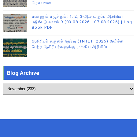
அரசாணை.
எண்ணும் எழுத்தும்: 1, 2, 3-ஆம் வகுப்பு ஆசிரியர்
பதிவேடு வாரம் 9 (03.08.2026 - 07.08.2026) | Log
Book PDF
ஆசிரியர் தகுதித் தேர்வு (TNTET–2025) தேர்ச்சி
பெற்ற ஆசிரியர்களுக்கு முக்கிய அறிவிப்பு
Blog Archive