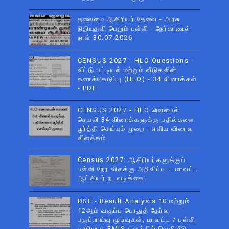
தலைமை ஆசிரியர் தேவை - அரசு
நிதியுதவி பெறும் பள்ளி - நேர்காணல்
நாள் 30.07.2026
CENSUS 2027 - HLO Questions -
வீட்டு பட்டியல் மற்றும் வீடுகளின்
கணக்கெடுப்பு (HLO) - 34 வினாக்கள்
- PDF
CENSUS 2027 - HLO மொபைல்
செயலி 34 வினாக்களுக்கு பதில்களை
பூர்த்தி செய்யும் முறை - எளிய விரைவு
விளக்கம்
Census 2027: ஆசிரியர்களுக்குப்
பள்ளி நேர விலக்கு அறிவிப்பு – மாவட்ட
ஆட்சியர் நடவடிக்கை!
DSE - Result Analysis 10 மற்றும்
12ஆம் வகுப்பு பொதுத் தேர்வு
பகுப்பாய்வு முடிவுகள், மாவட்ட / பள்ளி
வாரியாக EMIS தளத்தில் வெளியீடு -