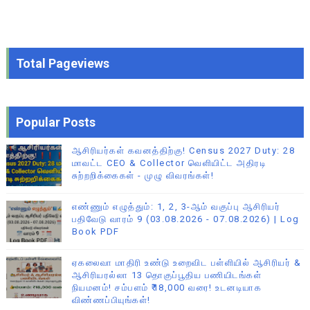
Total Pageviews
Popular Posts
ஆசிரியர்கள் கவனத்திற்கு! Census 2027 Duty: 28
மாவட்ட CEO & Collector வெளியிட்ட அதிரடி
சுற்றறிக்கைகள் - முழு விவரங்கள்!
எண்ணும் எழுத்தும்: 1, 2, 3-ஆம் வகுப்பு ஆசிரியர்
பதிவேடு வாரம் 9 (03.08.2026 - 07.08.2026) | Log
Book PDF
ஏகலைவா மாதிரி உண்டு உறைவிட பள்ளியில் ஆசிரியர் &
ஆசிரியரல்லா 13 தொகுப்பூதிய பணியிடங்கள்
நியமனம்! சம்பளம் ₹18,000 வரை! உடனடியாக
விண்ணப்பியுங்கள்!