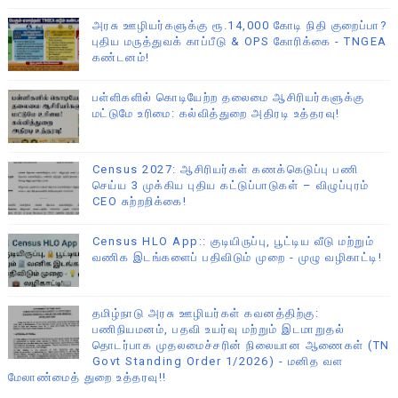
அரசு ஊழியர்களுக்கு ரூ.14,000 கோடி நிதி குறைப்பா?
புதிய மருத்துவக் காப்பீடு & OPS கோரிக்கை - TNGEA
கண்டனம்!
பள்ளிகளில் கொடியேற்ற தலைமை ஆசிரியர்களுக்கு
மட்டுமே உரிமை: கல்வித்துறை அதிரடி உத்தரவு!
Census 2027: ஆசிரியர்கள் கணக்கெடுப்பு பணி
செய்ய 3 முக்கிய புதிய கட்டுப்பாடுகள் – விழுப்புரம்
CEO சுற்றறிக்கை!
Census HLO App:: குடியிருப்பு, பூட்டிய வீடு மற்றும்
வணிக இடங்களைப் பதிவிடும் முறை - முழு வழிகாட்டி!
தமிழ்நாடு அரசு ஊழியர்கள் கவனத்திற்கு:
பணிநியமனம், பதவி உயர்வு மற்றும் இடமாறுதல்
தொடர்பாக முதலமைச்சரின் நிலையான ஆணைகள் (TN
Govt Standing Order 1/2026) - மனித வள
மேலாண்மைத் துறை உத்தரவு!!