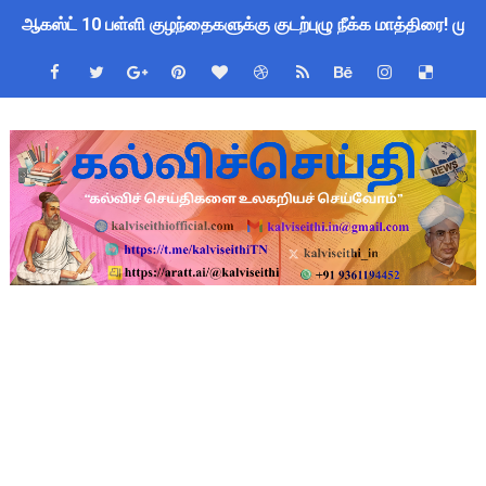
ஆகஸ்ட் 10 பள்ளி குழந்தைகளுக்கு குடற்புழு நீக்க மாத்திரை! ம
Census 2027 Tamil Nadu: சென்னை மாநகராட்சி ஊழியர்களுக்கு 
தமிழ்நாடு போதைப்பொருள் எதிர்ப்பு உறுதிமொழி 2026: e-Pledge
தமிழகப் பள்ளிகளுக்கு முக்கிய அறிவிப்பு: ஆகஸ்ட் 10 தேசிய குட
அரசு ஊழியர்களுக்கு ரூ.14,000 கோடி நிதி குறைப்பா? புதிய மர
பள்ளிகளில் கொடியேற்ற தலைமை ஆசிரியர்களுக்கு மட்டுமே உரிமை:
TN Govt Education Loan Scheme 2025-26: SC/ST மாணவர்களுக
Census 2026 HLO App: களப்பணியாளர்களுக்கு அவசர எச்சரிக்கை!
Kalai Thiruvizha 2026 - 2027 Forms: கலைத் திருவிழா போட்ட
Census 2026: HLO செயலியைப் பயன்படுத்தும் கணக்கெடுப்பாளர்