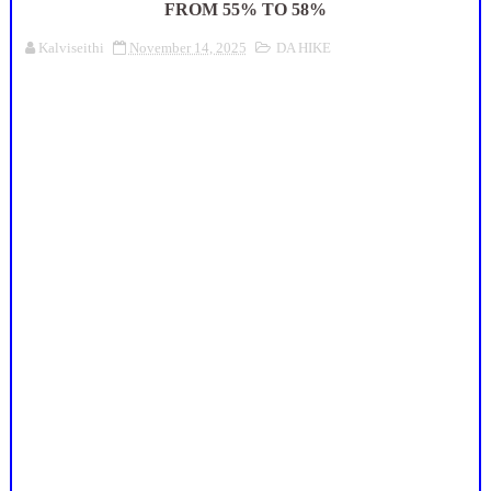
FROM 55% TO 58%
Kalviseithi
November 14, 2025
DA HIKE