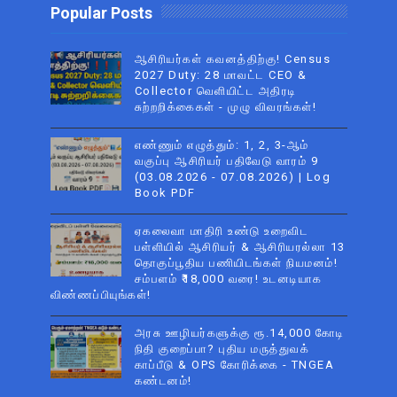
Popular Posts
ஆசிரியர்கள் கவனத்திற்கு! Census
2027 Duty: 28 மாவட்ட CEO &
Collector வெளியிட்ட அதிரடி
சுற்றறிக்கைகள் - முழு விவரங்கள்!
எண்ணும் எழுத்தும்: 1, 2, 3-ஆம்
வகுப்பு ஆசிரியர் பதிவேடு வாரம் 9
(03.08.2026 - 07.08.2026) | Log
Book PDF
ஏகலைவா மாதிரி உண்டு உறைவிட
பள்ளியில் ஆசிரியர் & ஆசிரியரல்லா 13
தொகுப்பூதிய பணியிடங்கள் நியமனம்!
சம்பளம் ₹18,000 வரை! உடனடியாக
விண்ணப்பியுங்கள்!
அரசு ஊழியர்களுக்கு ரூ.14,000 கோடி
நிதி குறைப்பா? புதிய மருத்துவக்
காப்பீடு & OPS கோரிக்கை - TNGEA
கண்டனம்!