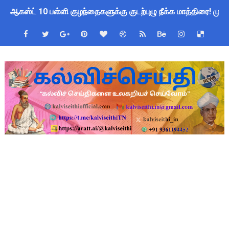
ஆகஸ்ட் 10 பள்ளி குழந்தைகளுக்கு குடற்புழு நீக்க மாத்திரை! ம
Census 2027 Tamil Nadu: சென்னை மாநகராட்சி ஊழியர்களுக்கு 
தமிழ்நாடு போதைப்பொருள் எதிர்ப்பு உறுதிமொழி 2026: e-Pledge
தமிழகப் பள்ளிகளுக்கு முக்கிய அறிவிப்பு: ஆகஸ்ட் 10 தேசிய குட
அரசு ஊழியர்களுக்கு ரூ.14,000 கோடி நிதி குறைப்பா? புதிய மர
பள்ளிகளில் கொடியேற்ற தலைமை ஆசிரியர்களுக்கு மட்டுமே உரிமை:
TN Govt Education Loan Scheme 2025-26: SC/ST மாணவர்களுக
Census 2026 HLO App: களப்பணியாளர்களுக்கு அவசர எச்சரிக்கை!
Kalai Thiruvizha 2026 - 2027 Forms: கலைத் திருவிழா போட்ட
Census 2026: HLO செயலியைப் பயன்படுத்தும் கணக்கெடுப்பாளர்