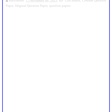
Kalviseithi
November 09, 2025
12th Maths
,
Centum Question
Paper
,
Original Question Paper
,
question papers