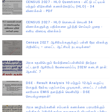
CENSUS 2027 - HLO Questions - வீட்டு பட்டியல்
மற்றும் வீடுகளின் கணக்கெடுப்பு (HLO) - 34
வினாக்கள் - PDF
CENSUS 2027 - HLO மொபைல் செயலி 34
வினாக்களுக்கு பதில்களை பூர்த்தி செய்யும் முறை -
எளிய விரைவு விளக்கம்
Census 2027: ஆசிரியர்களுக்குப் பள்ளி நேர விலக்கு
அறிவிப்பு – மாவட்ட ஆட்சியர் நடவடிக்கை!
அரசு உதவிபெறும் மேல்நிலைப்பள்ளியில் நிரந்தர
பட்டதாரி ஆசிரியர் வேலைவாய்ப்பு 2026! கடைசி நாள்:
ஆகஸ்ட் 7
DSE - Result Analysis 10 மற்றும் 12ஆம் வகுப்பு
பொதுத் தேர்வு பகுப்பாய்வு முடிவுகள், மாவட்ட / பள்ளி
வாரியாக EMIS தளத்தில் வெளியீடு - DSE
செயல்முறைகள்!
அரசு ஊழியர்களின் சம்பளக் கணக்கை பராமரிக்கும்
வங்கிகள் அறிவித்துள்ள சலுகைகள் விபரங்கள் பற்றிய