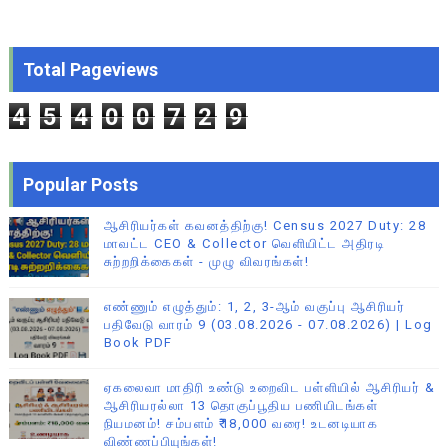
Total Pageviews
4
5
4
0
0
7
2
9
Popular Posts
ஆசிரியர்கள் கவனத்திற்கு! Census 2027 Duty: 28
மாவட்ட CEO & Collector வெளியிட்ட அதிரடி
சுற்றறிக்கைகள் - முழு விவரங்கள்!
எண்ணும் எழுத்தும்: 1, 2, 3-ஆம் வகுப்பு ஆசிரியர்
பதிவேடு வாரம் 9 (03.08.2026 - 07.08.2026) | Log
Book PDF
ஏகலைவா மாதிரி உண்டு உறைவிட பள்ளியில் ஆசிரியர் &
ஆசிரியரல்லா 13 தொகுப்பூதிய பணியிடங்கள்
நியமனம்! சம்பளம் ₹18,000 வரை! உடனடியாக
விண்ணப்பியுங்கள்!