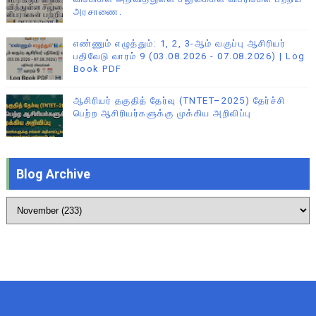
அரசாணை.
எண்ணும் எழுத்தும்: 1, 2, 3-ஆம் வகுப்பு ஆசிரியர்
பதிவேடு வாரம் 9 (03.08.2026 - 07.08.2026) | Log
Book PDF
ஆசிரியர் தகுதித் தேர்வு (TNTET–2025) தேர்ச்சி
பெற்ற ஆசிரியர்களுக்கு முக்கிய அறிவிப்பு
Blog Archive