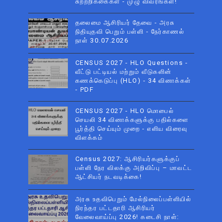
சுற்றறிக்கைகள் - முழு விவரங்கள்!
தலைமை ஆசிரியர் தேவை - அரசு
நிதியுதவி பெறும் பள்ளி - நேர்காணல்
நாள் 30.07.2026
CENSUS 2027 - HLO Questions -
வீட்டு பட்டியல் மற்றும் வீடுகளின்
கணக்கெடுப்பு (HLO) - 34 வினாக்கள்
- PDF
CENSUS 2027 - HLO மொபைல்
செயலி 34 வினாக்களுக்கு பதில்களை
பூர்த்தி செய்யும் முறை - எளிய விரைவு
விளக்கம்
Census 2027: ஆசிரியர்களுக்குப்
பள்ளி நேர விலக்கு அறிவிப்பு – மாவட்ட
ஆட்சியர் நடவடிக்கை!
அரசு உதவிபெறும் மேல்நிலைப்பள்ளியில்
நிரந்தர பட்டதாரி ஆசிரியர்
வேலைவாய்ப்பு 2026! கடைசி நாள்: