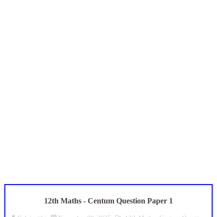
புதிய முதன்மை கல்வி அலுவலர் (CEO) நியமனம்! பள்ளிக் கல்வித்
ஆசிரியர்கள் கவனத்திற்கு! Census 2027 Duty: 28 மாவட்ட CEO &
TN CPS Teachers News: மறுநியமனம் பெற்ற ஆசிரியர்களுக்கு
TN Teachers Leave Rules: மருத்துவ விடுப்பு எடுக்கும் ஆசிரிய
மக்கள் தொகை கணக்கெடுப்பு பணி: ஆசிரியர்களுக்கு அரைநாள் O
12th Maths - Centum Question Paper 1