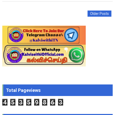
Older Posts
Total Pageviews
4
5
3
5
9
8
6
3