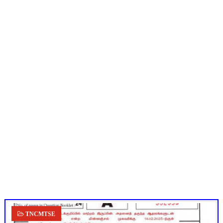
நாளை ஆகஸ்ட் 6ஆம் தேதி உள்ளூர் விடுமுறை அறிவிக்கப்பட்டுள்ள
ஒருங்கிணைந்த பள்ளிக் கல்வியின் மாநிலத் திட்ட இயக்குநர் Dr.
தமிழ்நாடு அரசு ஊழியர்கள் கவனத்திற்கு: பணிநியமனம், பதவி
Census 2027: ஆசிரியர்களுக்கு அதிரடி உத்தரவு - சேலம் ஆட்சியர்
அரசு உதவிபெறும் பள்ளி பட்டதாரி ஆசிரியர் வேலைவாய்ப்பு 2026 -
Kalai Thiruvizha 2026 - 2027 Forms: கலைத் திருவிழா போட்ட
TNCMTSE