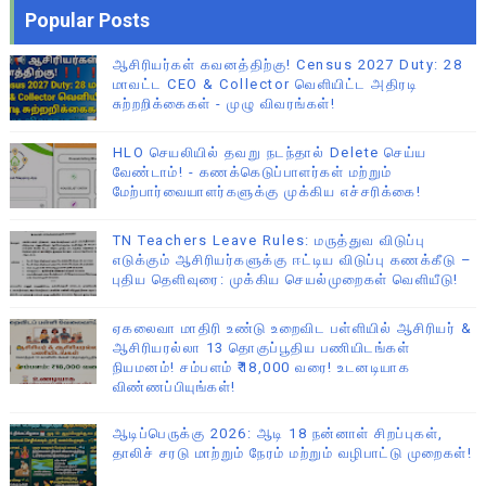
Popular Posts
ஆசிரியர்கள் கவனத்திற்கு! Census 2027 Duty: 28
மாவட்ட CEO & Collector வெளியிட்ட அதிரடி
சுற்றறிக்கைகள் - முழு விவரங்கள்!
HLO செயலியில் தவறு நடந்தால் Delete செய்ய
வேண்டாம்! - கணக்கெடுப்பாளர்கள் மற்றும்
மேற்பார்வையாளர்களுக்கு முக்கிய எச்சரிக்கை!
TN Teachers Leave Rules: மருத்துவ விடுப்பு
எடுக்கும் ஆசிரியர்களுக்கு ஈட்டிய விடுப்பு கணக்கீடு –
புதிய தெளிவுரை: முக்கிய செயல்முறைகள் வெளியீடு!
ஏகலைவா மாதிரி உண்டு உறைவிட பள்ளியில் ஆசிரியர் &
ஆசிரியரல்லா 13 தொகுப்பூதிய பணியிடங்கள்
நியமனம்! சம்பளம் ₹18,000 வரை! உடனடியாக
விண்ணப்பியுங்கள்!
ஆடிப்பெருக்கு 2026: ஆடி 18 நன்னாள் சிறப்புகள்,
தாலிச் சரடு மாற்றும் நேரம் மற்றும் வழிபாட்டு முறைகள்!