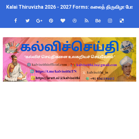
Kalai Thiruvizha 2026 - 2027 Forms: கலைத் திருவிழா போட்ட
பள்ளி மாணவர்களுக்குப் பிரம்மாண்ட வினாடி வினா போட்டி 2026! வ
July 2026 Pay Slip Download: IFHRMS களஞ்சியம் வலைதளத்தி
4th & 5th Standard Ennum Ezhuthum Term 1 Set 10 Lesso
2027 Census Duty for Teachers: புதுக்கோட்டை CEO வெளியிட்
இராணிப்பேட்டை: ஆசிரியர்களுக்கு அரை நாள் OD அனுமதி! மக்க
Census 2027: கோவை பள்ளி ஆசிரியர்களுக்கு காலை, மாலை நேரங
திருவண்ணாமலை CEO அதிரடி உத்தரவு: முழு நாள் மக்கள் தொகை க
ஆடித் திருவாதிரை 2026: ஆகஸ்ட் 10 உள்ளூர் விடுமுறை - முழு வி
அரசுப் பள்ளியில் கழிவறை கதவைத் திறந்த 9 மாணவர்களுக்கு ம