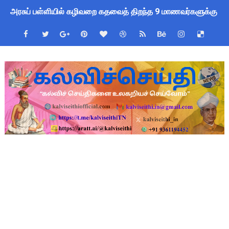
அரசுப் பள்ளியில் கழிவறை கதவைத் திறந்த 9 மாணவர்களுக்கு ம
புதிய முதன்மை கல்வி அலுவலர் (CEO) நியமனம்! பள்ளிக் கல்வித்
ஆசிரியர்கள் கவனத்திற்கு! Census 2027 Duty: 28 மாவட்ட CEO &
TN CPS Teachers News: மறுநியமனம் பெற்ற ஆசிரியர்களுக்கு
TN Teachers Leave Rules: மருத்துவ விடுப்பு எடுக்கும் ஆசிரிய
Census 2027: ஆசிரியர்களுக்கு அரைநாள் OD அனுமதி - கரூர் C
TN Budget Assembly Schedule 2026: பள்ளிக்கல்வித்துறை மீதா
நாமக்கல் மாவட்டம்: மக்கள் தொகை கணக்கெடுப்பு 2027 - ஆசிரியர
TN Budget 2026-2027 Highlights: மாணவர்களுக்கு இலவச லேப்டாப
பள்ளி மாணவர்களுக்கு 4 செட் இலவச சீருடை: EMIS தளத்தில் வி