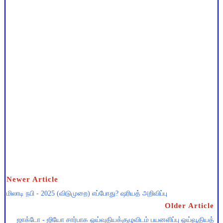
Newer Article
மிலாடி நபி - 2025 (விடுமுறை) எப்போது? ஷரியத் அறிவிப்பு
Older Article
ஜாக்டோ - ஜியோ சார்பாக ஓய்வுதியக்குழுவிடம் பயனளிப்பு ஓய்வூதியத்