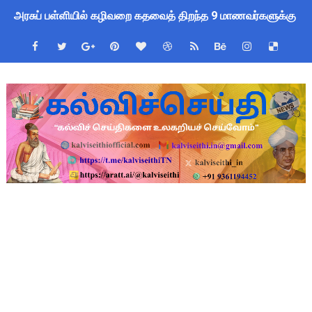
புதிய முதன்மை கல்வி அலுவலர் (CEO) நியமனம்! பள்ளிக் கல்வித்
ஆசிரியர்கள் கவனத்திற்கு! Census 2027 Duty: 28 மாவட்ட CEO &
TN CPS Teachers News: மறுநியமனம் பெற்ற ஆசிரியர்களுக்கு
TN Teachers Leave Rules: மருத்துவ விடுப்பு எடுக்கும் ஆசிரிய
Census 2027: ஆசிரியர்களுக்கு அரைநாள் OD அனுமதி - கரூர் C
TN Budget Assembly Schedule 2026: பள்ளிக்கல்வித்துறை மீதா
நாமக்கல் மாவட்டம்: மக்கள் தொகை கணக்கெடுப்பு 2027 - ஆசிரியர
TN Budget 2026-2027 Highlights: மாணவர்களுக்கு இலவச லேப்டாப
பள்ளி மாணவர்களுக்கு 4 செட் இலவச சீருடை: EMIS தளத்தில் வி
TN SSLC Supplementary Result 2026: 10-ஆம் வகுப்பு துணைத் தே