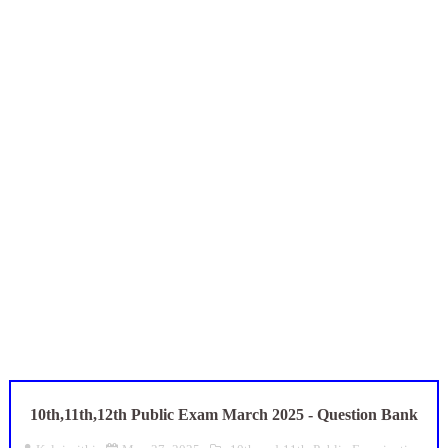
TET வழக்கு: மதுரை உயர்நீதிமன்றக் கிளை முக்கிய உத்தரவு! 8 
அரசு ஊழியர்கள் கவனத்திற்கு: ஓய்வுக்குப் பிறகும் சாதி சான்றிதழ்
UGTRB English Unit 4 Important Questions with Answers PDF
ஆடித் திருவாதிரை 2026: ஆகஸ்ட் 10 உள்ளூர் விடுமுறை - முழு வி
அரசுப் பள்ளியில் கழிவறை கதவைத் திறந்த 9 மாணவர்களுக்கு ம
10th,11th,12th Public Exam March 2025 - Question Bank