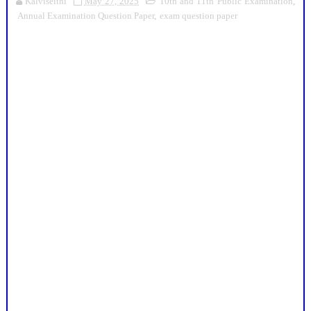
Kalviseithi
May 27, 2025
10th and 11th Public Examination
,
Annual Examination Question Paper
,
exam question paper