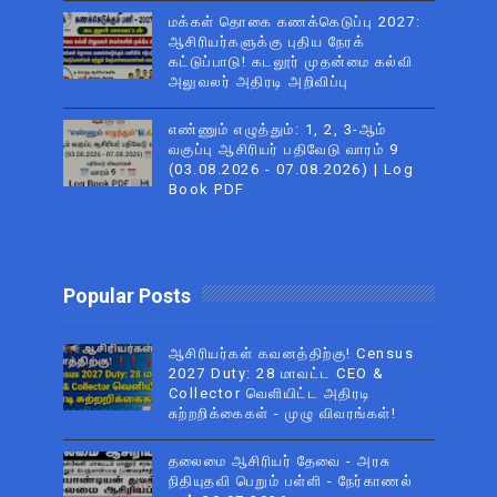
மக்கள் தொகை கணக்கெடுப்பு 2027:
ஆசிரியர்களுக்கு புதிய நேரக்
கட்டுப்பாடு! கடலூர் முதன்மை கல்வி
அலுவலர் அதிரடி அறிவிப்பு
எண்ணும் எழுத்தும்: 1, 2, 3-ஆம்
வகுப்பு ஆசிரியர் பதிவேடு வாரம் 9
(03.08.2026 - 07.08.2026) | Log
Book PDF
Popular Posts
ஆசிரியர்கள் கவனத்திற்கு! Census
2027 Duty: 28 மாவட்ட CEO &
Collector வெளியிட்ட அதிரடி
சுற்றறிக்கைகள் - முழு விவரங்கள்!
தலைமை ஆசிரியர் தேவை - அரசு
நிதியுதவி பெறும் பள்ளி - நேர்காணல்