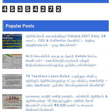
4
5
3
5
4
2
7
2
Popular Posts
ஆசிரியர்கள் கவனத்திற்கு! Census 2027 Duty: 28
மாவட்ட CEO & Collector வெளியிட்ட அதிரடி
சுற்றறிக்கைகள் - முழு விவரங்கள்!
HLO செயலியில் தவறு நடந்தால் Delete செய்ய
வேண்டாம்! - கணக்கெடுப்பாளர்கள் மற்றும்
மேற்பார்வையாளர்களுக்கு முக்கிய எச்சரிக்கை!
TN Teachers Leave Rules: மருத்துவ விடுப்பு
எடுக்கும் ஆசிரியர்களுக்கு ஈட்டிய விடுப்பு கணக்கீடு –
புதிய தெளிவுரை: முக்கிய செயல்முறைகள் வெளியீடு!
ஏகலைவா மாதிரி உண்டு உறைவிட பள்ளியில் ஆசிரியர் &
ஆசிரியரல்லா 13 தொகுப்பூதிய பணியிடங்கள்
நியமனம்! சம்பளம் ₹18,000 வரை! உடனடியாக
விண்ணப்பியுங்கள்!