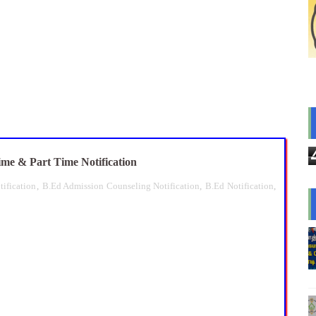
 Magizh Mutram Register PDF Free Download
ெடுப்பு பணி செய்ய 3 முக்கிய புதிய கட்டுப்பாடுகள் – விழுப்புரம் 
யமனம் பெற்ற ஆசிரியர்களுக்கு ஊதியம் & நிலுவைத்தொகை - நிதித
 10 உள்ளூர் விடுமுறை - முழு விவரங்கள்!
்துவ விடுப்பு எடுக்கும் ஆசிரியர்களுக்கு ஈட்டிய விடுப்பு கணக்கீட
ime & Part Time Notification
ification
,
B.Ed Admission Counseling Notification
,
B.Ed Notification
,