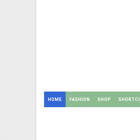
திருவண்ணாமலை CEO அதிரடி உத்
2027 Census Duty for Teache
இராணிப்பேட்டை: ஆசிரியர்களுக
Census 2027: கோவை பள்ளி ஆசி
Census 2027: ஆசிரியர்களுக்கு அ
Census 2027: திருவள்ளூர் மாவ
Census 2027: ஆசிரியர்களுக்கு 
HOME
FASHION
SHOP
SHORTC
TET வழக்கு: மதுரை உயர்நீதிமன
அரசு ஊழியர்கள் கவனத்திற்கு: ஓய
UGTRB English Unit 4 Importa