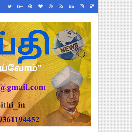
!
2026 அன்று நடைபெறுகிறது - நிகழ்ச்சி நிரல் மற்றும் முக்கிய தே
்றறிக்கைகள் - முழு விவரங்கள்!
EO சுற்றறிக்கை வெளியீடு
 வேலைவாய்ப்பு, மகளிர் நலன் & புதிய திட்டங்களின் முழு அறிவிப்ப
கக் கல்வித் துறை சுற்றறிக்கை!
க மதிப்பெண் சான்றிதழ் பதிவிறக்கம் செய்வது எப்படி? DGE முக்கிய
திட்ட இயக்குநராக கலைச்செல்வி மோகன், IAS நியமனம் - அரசாணை வெளி
்பாக முதலமைச்சரின் நிலையான ஆணைகள் (TN Govt Standing Order 