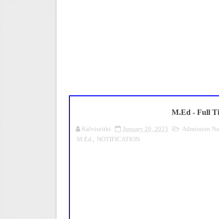
மகிழ் முற்றம் பதிவேடு PDF |
Census 2027: ஆசிரியர்கள் கணக்க
TN CPS Teachers News: மறுநி
ஆடித் திருவாதிரை 2026: ஆகஸ்ட்
TN Teachers Leave Rules: மருத
M.Ed - Full T
Kalviseithi
January 20, 2025
Admission Not
M.Ed.
,
NOTIFICATION