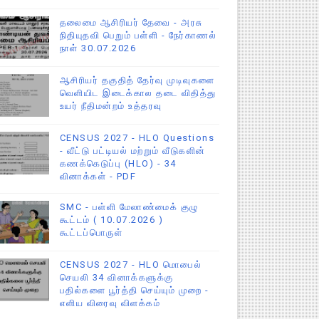
தலைமை ஆசிரியர் தேவை - அரசு
நிதியுதவி பெறும் பள்ளி - நேர்காணல்
நாள் 30.07.2026
ஆசிரியர் தகுதித் தேர்வு முடிவுகளை
வெளியிட இடைக்கால தடை விதித்து
உயர் நீதிமன்றம் உத்தரவு
CENSUS 2027 - HLO Questions
- வீட்டு பட்டியல் மற்றும் வீடுகளின்
கணக்கெடுப்பு (HLO) - 34
வினாக்கள் - PDF
SMC - பள்ளி மேலாண்மைக் குழு
கூட்டம் ( 10.07.2026 )
கூட்டப்பொருள்
CENSUS 2027 - HLO மொபைல்
செயலி 34 வினாக்களுக்கு
பதில்களை பூர்த்தி செய்யும் முறை -
எளிய விரைவு விளக்கம்