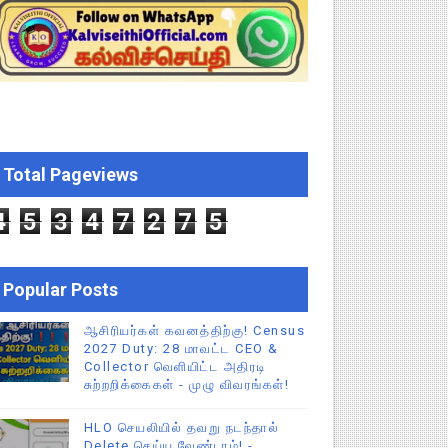
CEO சுற்றறிக்கை!
்துறை அதிரடி தெளிவுரை உத்தரவு!
Total Pageviews
ு – புதிய தெளிவுரை: முக்கிய செயல்முறைகள் வெளியீடு!
4
5
3
4
7
2
7
5
Popular Posts
ஆசிரியர்கள் கவனத்திற்கு! Census
2027 Duty: 28 மாவட்ட CEO &
Collector வெளியிட்ட அதிரடி
சுற்றறிக்கைகள் - முழு விவரங்கள்!
HLO செயலியில் தவறு நடந்தால்
Delete செய்ய வேண்டாம்! -