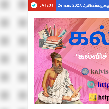
LATEST
Census 2027: ஆசிரியர்களுக்கு
TN Budget Assembly Schedule 
ஆசிரியர்கள் கவனத்திற்கு! Cen
நாமக்கல் மாவட்டம்: மக்கள் தொக
TN Budget 2026-2027 Highlight
பள்ளி மாணவர்களுக்கு 4 செட் இ
TN SSLC Supplementary Result 
நாளை ஆகஸ்ட் 6ஆம் தேதி உள்ளூர
ஒருங்கிணைந்த பள்ளிக் கல்வியி
தமிழ்நாடு அரசு ஊழியர்கள் கவ