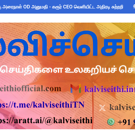
 அரைநாள் OD அனுமதி - கரூர் CEO வெளியிட்ட அதிரடி சுற்றறிக்கை
2026: பள்ளிக்கல்வித்துறை மீதான மானிய கோரிக்கை விவாதம் 24.08.
sus 2027 Duty: 28 மாவட்ட CEO & Collector வெளியிட்ட அதிரடி சுற
ை கணக்கெடுப்பு 2027 - ஆசிரியர்களுக்கு முக்கிய வழிகாட்டுதல்! C
s: மாணவர்களுக்கு இலவச லேப்டாப், சைக்கிள் & AI பயிற்சி - கல்வி,
லவச சீருடை: EMIS தளத்தில் விவரங்களை பதிவிட அவகாசம்! - தொடக்
2026: 10-ஆம் வகுப்பு துணைத் தேர்வு முடிவுகள் வெளியீடு! தற்காலி
் விடுமுறை அறிவிக்கப்பட்டுள்ள 2 மாவட்டங்கள்
ன் மாநிலத் திட்ட இயக்குநர் Dr.M.ஆர்த்தி, IAS மாற்றம் - புதிய 
னத்திற்கு: பணிநியமனம், பதவி உயர்வு மற்றும் இடமாறுதல் தொடர