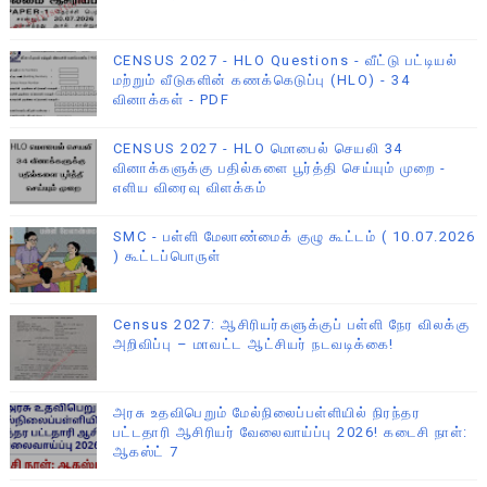
CENSUS 2027 - HLO Questions - வீட்டு பட்டியல்
மற்றும் வீடுகளின் கணக்கெடுப்பு (HLO) - 34
வினாக்கள் - PDF
CENSUS 2027 - HLO மொபைல் செயலி 34
வினாக்களுக்கு பதில்களை பூர்த்தி செய்யும் முறை -
எளிய விரைவு விளக்கம்
SMC - பள்ளி மேலாண்மைக் குழு கூட்டம் ( 10.07.2026
) கூட்டப்பொருள்
Census 2027: ஆசிரியர்களுக்குப் பள்ளி நேர விலக்கு
அறிவிப்பு – மாவட்ட ஆட்சியர் நடவடிக்கை!
அரசு உதவிபெறும் மேல்நிலைப்பள்ளியில் நிரந்தர
பட்டதாரி ஆசிரியர் வேலைவாய்ப்பு 2026! கடைசி நாள்:
ஆகஸ்ட் 7