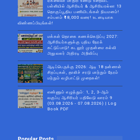
ஏகலைவா மாதிரி உண்டு உறைவிட
பள்ளியில் ஆசிரியர் & ஆசிரியரல்லா 13
தொகுப்பூதிய பணியிடங்கள் நியமனம்!
சம்பளம் ₹18,000 வரை! உடனடியாக
விண்ணப்பியுங்கள்!
மக்கள் தொகை கணக்கெடுப்பு 2027:
ஆசிரியர்களுக்கு புதிய நேரக்
கட்டுப்பாடு! கடலூர் முதன்மை கல்வி
அலுவலர் அதிரடி அறிவிப்பு
ஆடிப்பெருக்கு 2026: ஆடி 18 நன்னாள்
சிறப்புகள், தாலிச் சரடு மாற்றும் நேரம்
மற்றும் வழிபாட்டு முறைகள்!
எண்ணும் எழுத்தும்: 1, 2, 3-ஆம்
வகுப்பு ஆசிரியர் பதிவேடு வாரம் 9
(03.08.2026 - 07.08.2026) | Log
Book PDF
Popular Posts