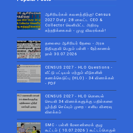
ஆசிரியர்கள் கவனத்திற்கு! Census
2027 Duty: 28 மாவட்ட CEO &
Collector வெளியிட்ட அதிரடி
சுற்றறிக்கைகள் - முழு விவரங்கள்!
தலைமை ஆசிரியர் தேவை - அரசு
நிதியுதவி பெறும் பள்ளி - நேர்காணல்
நாள் 30.07.2026
CENSUS 2027 - HLO Questions -
வீட்டு பட்டியல் மற்றும் வீடுகளின்
கணக்கெடுப்பு (HLO) - 34 வினாக்கள்
- PDF
CENSUS 2027 - HLO மொபைல்
செயலி 34 வினாக்களுக்கு பதில்களை
பூர்த்தி செய்யும் முறை - எளிய விரைவு
விளக்கம்
SMC - பள்ளி மேலாண்மைக் குழு
கூட்டம் ( 10.07.2026 ) கூட்டப்பொருள்