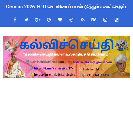
Census 2026: HLO செயலியைப் பயன்படுத்தும் கணக்கெடுப்பாளர்
WWF India வழங்கும் Wild Wisdom Global Challenge 2026 ஆங்க
அரசு ஊழியர்களுக்கு ரூ.14,000 கோடி நிதி குறைப்பா? புதிய மர
தமிழகப் பள்ளிகளுக்கு முக்கிய அறிவிப்பு: ஆகஸ்ட் 10 தேசிய குட
Kalai Thiruvizha 2026 - 2027 Forms: கலைத் திருவிழா போட்ட
4th & 5th Standard Ennum Ezhuthum Term 1 Set 10 Lesso
2027 Census Duty for Teachers: புதுக்கோட்டை CEO வெளியிட்
Census 2027: கோவை பள்ளி ஆசிரியர்களுக்கு காலை, மாலை நேரங
திருவண்ணாமலை CEO அதிரடி உத்தரவு: முழு நாள் மக்கள் தொகை க
இராணிப்பேட்டை: ஆசிரியர்களுக்கு அரை நாள் OD அனுமதி! மக்க