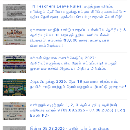
TN Teachers Leave Rules: மருத்துவ விடுப்பு
எடுக்கும் ஆசிரியர்களுக்கு ஈட்டிய விடுப்பு கணக்கீடு –
புதிய தெளிவுரை: முக்கிய செயல்முறைகள் வெளியீடு!
ஏகலைவா மாதிரி உண்டு உறைவிட பள்ளியில் ஆசிரியர் &
ஆசிரியரல்லா 13 தொகுப்பூதிய பணியிடங்கள்
நியமனம்! சம்பளம் ₹18,000 வரை! உடனடியாக
விண்ணப்பியுங்கள்!
மக்கள் தொகை கணக்கெடுப்பு 2027:
ஆசிரியர்களுக்கு புதிய நேரக் கட்டுப்பாடு! கடலூர்
முதன்மை கல்வி அலுவலர் அதிரடி அறிவிப்பு
ஆடிப்பெருக்கு 2026: ஆடி 18 நன்னாள் சிறப்புகள்,
தாலிச் சரடு மாற்றும் நேரம் மற்றும் வழிபாட்டு முறைகள்!
எண்ணும் எழுத்தும்: 1, 2, 3-ஆம் வகுப்பு ஆசிரியர்
பதிவேடு வாரம் 9 (03.08.2026 - 07.08.2026) | Log
Book PDF
இன்று 05.08.2026 - மகிழ் முற்றம் வாயிலாக