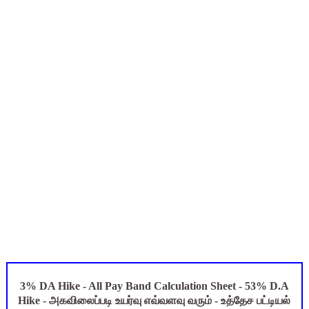
TN Budget 2026-2027 Highlights: மாணவர்களுக்கு இலவச லேப்டாப
பள்ளி மாணவர்களுக்கு 4 செட் இலவச சீருடை: EMIS தளத்தில் வி
TN SSLC Supplementary Result 2026: 10-ஆம் வகுப்பு துணைத் தே
நாளை ஆகஸ்ட் 6ஆம் தேதி உள்ளூர் விடுமுறை அறிவிக்கப்பட்டுள்ள
July 2026 Pay Slip Download: IFHRMS களஞ்சியம் வலைதளத்தி
3% DA Hike - All Pay Band Calculation Sheet - 53% D.A
Hike - அகவிலைப்படி உயர்வு எவ்வளவு வரும் - உத்தேச பட்டியல்