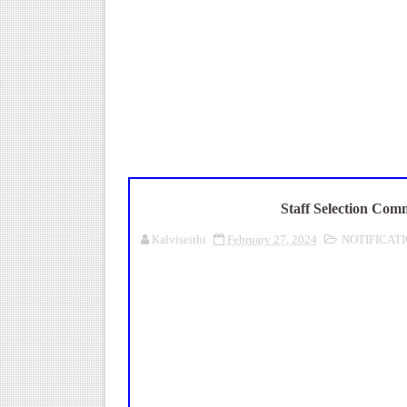
Census 2027: ஆசிரியர்களுக்கு அ
Census 2027: திருவள்ளூர் மாவ
Kalai Thiruvizha 2026 - 2027
பள்ளி மாணவர்களுக்குப் பிரம்மா
July 2026 Pay Slip Download
Staff Selection Comm
Kalviseithi
February 27, 2024
NOTIFICAT