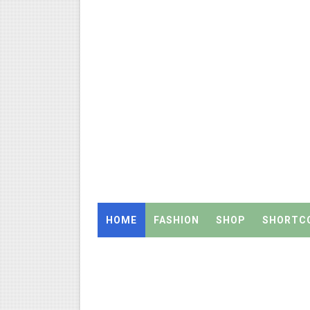
TN Teachers Leave Rules: மருத
Census 2027: ஆசிரியர்களுக்கு
TN Budget Assembly Schedule 
நாமக்கல் மாவட்டம்: மக்கள் தொக
TN Budget 2026-2027 Highlight
பள்ளி மாணவர்களுக்கு 4 செட் இ
TN SSLC Supplementary Result 
HOME
FASHION
SHOP
SHORTC
நாளை ஆகஸ்ட் 6ஆம் தேதி உள்ளூர
ஒருங்கிணைந்த பள்ளிக் கல்வியி
தமிழ்நாடு அரசு ஊழியர்கள் கவ