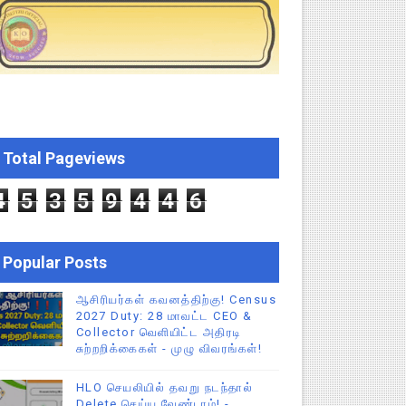
EO வெளியிட்ட முக்கிய அறிவிப்பு!
படிவங்கள் ஒரே லிங்க்கில்!
மிழ்நாடு பள்ளிக்கல்வித் துறை சுற்றறிக்கை!
Total Pageviews
் செய்யும் முறை!
4
5
3
5
9
4
4
6
Popular Posts
ஆசிரியர்கள் கவனத்திற்கு! Census
2027 Duty: 28 மாவட்ட CEO &
Collector வெளியிட்ட அதிரடி
சுற்றறிக்கைகள் - முழு விவரங்கள்!
HLO செயலியில் தவறு நடந்தால்
Delete செய்ய வேண்டாம்! -