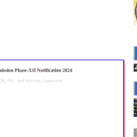
திரடி உத்தரவு - சேலம் ஆட்சியர் சுற்றறிக்கை!
ட்ட ஆசிரியர்களுக்கு மக்கள் தொகை கணக்கெடுப்பு பணி ஒதுக்கீடு: C
 Forms: கலைத் திருவிழா போட்டிகளுக்கான அனைத்து Excel & Word 
ண்ட வினாடி வினா போட்டி 2026! வென்றால் இலவச இயற்கை சுற்றுலா - த
: IFHRMS களஞ்சியம் வலைதளத்தில் ஜூலை மாத சம்பள சீட் டவுன்லோட
ission Phase-XII Notification 2024
ION
,
SSC
,
Staff Selection Commission