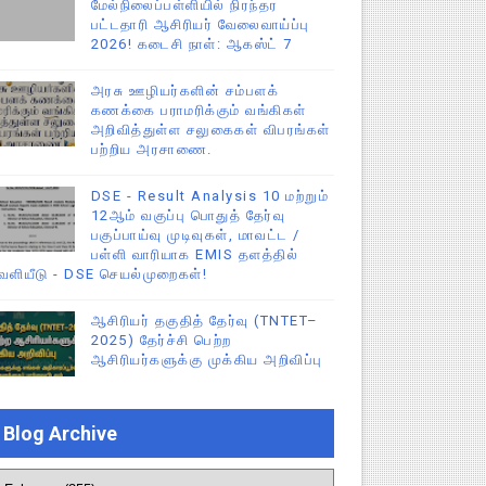
மேல்நிலைப்பள்ளியில் நிரந்தர
பட்டதாரி ஆசிரியர் வேலைவாய்ப்பு
2026! கடைசி நாள்: ஆகஸ்ட் 7
அரசு ஊழியர்களின் சம்பளக்
கணக்கை பராமரிக்கும் வங்கிகள்
அறிவித்துள்ள சலுகைகள் விபரங்கள்
பற்றிய அரசாணை.
DSE - Result Analysis 10 மற்றும்
12ஆம் வகுப்பு பொதுத் தேர்வு
பகுப்பாய்வு முடிவுகள், மாவட்ட /
பள்ளி வாரியாக EMIS தளத்தில்
ெளியீடு - DSE செயல்முறைகள்!
ஆசிரியர் தகுதித் தேர்வு (TNTET–
2025) தேர்ச்சி பெற்ற
ஆசிரியர்களுக்கு முக்கிய அறிவிப்பு
Blog Archive