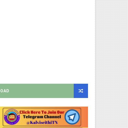
ு – புதிய தெளிவுரை: முக்கிய செயல்முறைகள் வெளியீடு!
!
2026 அன்று நடைபெறுகிறது - நிகழ்ச்சி நிரல் மற்றும் முக்கிய தே
EO சுற்றறிக்கை வெளியீடு
 வேலைவாய்ப்பு, மகளிர் நலன் & புதிய திட்டங்களின் முழு அறிவிப்ப
கக் கல்வித் துறை சுற்றறிக்கை!
க மதிப்பெண் சான்றிதழ் பதிவிறக்கம் செய்வது எப்படி? DGE முக்கிய
OAD
திட்ட இயக்குநராக கலைச்செல்வி மோகன், IAS நியமனம் - அரசாணை வெளி
்பாக முதலமைச்சரின் நிலையான ஆணைகள் (TN Govt Standing Order 