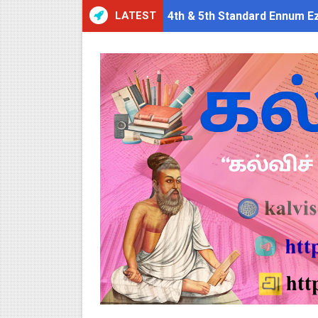
LATEST
4th & 5th Standard Ennum E
2027 Census Duty for Teache
இராணிப்பேட்டை: ஆசிரியர்களுக
Census 2027: கோவை பள்ளி ஆசி
திருவண்ணாமலை CEO அதிரடி உத்
ஆடித் திருவாதிரை 2026: ஆகஸ்ட்
அரசுப் பள்ளியில் கழிவறை கதவ
புதிய முதன்மை கல்வி அலுவலர் (
ஆசிரியர்கள் கவனத்திற்கு! Cen
TN CPS Teachers News: மறுநி