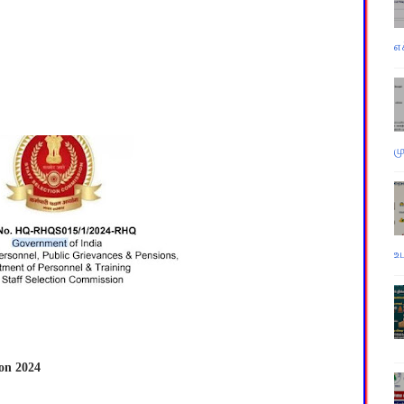
எ
ம
உ
ion 2024