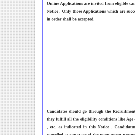
Online Applications are invited from eligible can
Notice . Only those Applications which are succ
in order shall be accepted.
Candidates should go through the Recruitment 
they fulfill all the eligibility conditions like Ag
, etc. as indicated in this Notice . Candidatu
cancelled at any stage of the recruitment proces