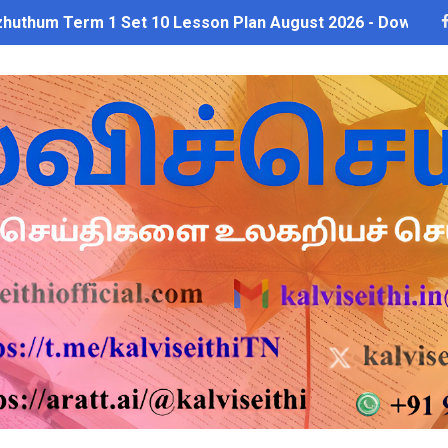
zhuthum Term 1 Set 10 Lesson Plan August 2026 - Download
rs: புதுக்கோட்டை CEO வெளியிட்ட அவசர சுற்றறிக்கை - முழு விவர
்கு அரை நாள் OD அனுமதி! மக்கள் தொகை கணக்கெடுப்பு பணி சுற்ற
ரியர்களுக்கு காலை, மாலை நேரங்களில் கணக்கெடுப்பு பணி செய்ய அ
தரவு: முழு நாள் மக்கள் தொகை கணக்கெடுப்பு பணிக்குத் தடை! ஆசி
 10 உள்ளூர் விடுமுறை - முழு விவரங்கள்!
ைத் திறந்த 9 மாணவர்களுக்கு மின்சாரத் தாக்குதல் – தலைமை ஆசிர
CEO) நியமனம்! பள்ளிக் கல்வித்துறை அதிரடி உத்தரவு!
sus 2027 Duty: 28 மாவட்ட CEO & Collector வெளியிட்ட அதிரடி சுற
யமனம் பெற்ற ஆசிரியர்களுக்கு ஊதியம் & நிலுவைத்தொகை - நிதித