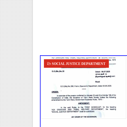
TN Budget 2026-2027 Highlight
பள்ளி மாணவர்களுக்கு 4 செட் இ
TN SSLC Supplementary Result 
நாளை ஆகஸ்ட் 6ஆம் தேதி உள்ளூர
July 2026 Pay Slip Download
SOCIAL JUSTICE DEPARTMENT