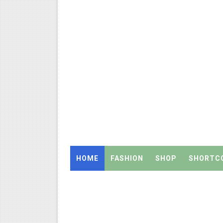
அரசு உதவிபெறும் பள்ளி பட்டதார
ஆடித் திருவாதிரை 2026: ஆகஸ்ட்
அரசுப் பள்ளியில் கழிவறை கதவ
புதிய முதன்மை கல்வி அலுவலர் (
ஆசிரியர்கள் கவனத்திற்கு! Cen
TN CPS Teachers News: மறுநி
TN Teachers Leave Rules: மருத
HOME
FASHION
SHOP
SHORTC
Census 2027: ஆசிரியர்களுக்கு
TN Budget Assembly Schedule 
நாமக்கல் மாவட்டம்: மக்கள் தொக