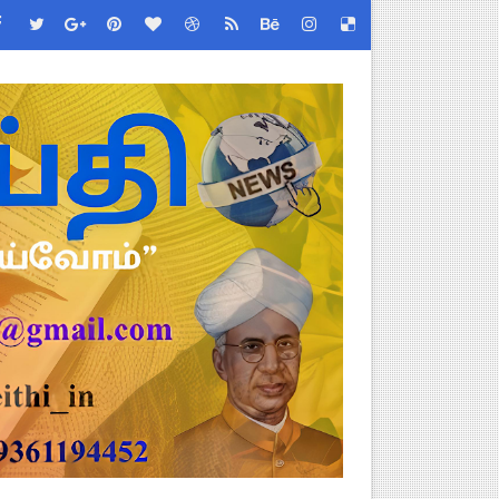
ேண்டிய முக்கிய விதிகள்!
்பு மாணவர்கள் பங்கேற்க தமிழ்நாடு பள்ளிக்கல்வி இணை இயக்குநர் 
 - TNGEA கண்டனம்!
 (Albendazole 400 mg) மாத்திரை வழங்க பள்ளிக்கல்வித்துறை முக்கி
படிவங்கள் ஒரே லிங்க்கில்!
 Link
ங்கள்!
னுமதி - ஆட்சியர் சுற்றறிக்கை!
ரியர்களுக்கு புதிய விதிகள்!
றிக்கை வெளியீடு!