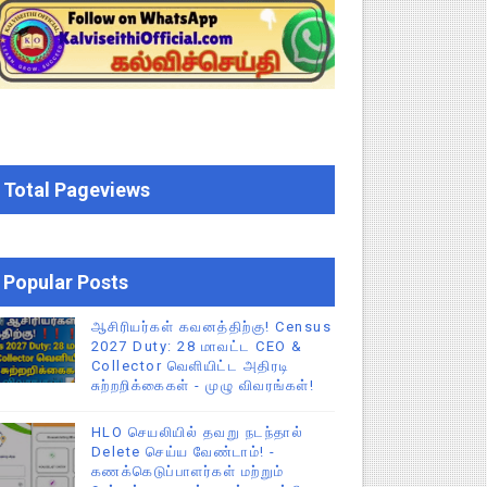
 வேலைவாய்ப்பு, மகளிர் நலன் & புதிய திட்டங்களின் முழு அறிவிப்ப
கக் கல்வித் துறை சுற்றறிக்கை!
க மதிப்பெண் சான்றிதழ் பதிவிறக்கம் செய்வது எப்படி? DGE முக்கிய
Total Pageviews
் செய்யும் முறை!
Popular Posts
ஆசிரியர்கள் கவனத்திற்கு! Census
2027 Duty: 28 மாவட்ட CEO &
Collector வெளியிட்ட அதிரடி
சுற்றறிக்கைகள் - முழு விவரங்கள்!
HLO செயலியில் தவறு நடந்தால்
Delete செய்ய வேண்டாம்! -
கணக்கெடுப்பாளர்கள் மற்றும்