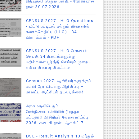
நிதியுதவி பெறும் பள்ளி - நேர்காணல்
நாள் 30.07.2026
CENSUS 2027 - HLO Questions
- வீட்டு பட்டியல் மற்றும் வீடுகளின்
கணக்கெடுப்பு (HLO) - 34
வினாக்கள் - PDF
CENSUS 2027 - HLO மொபைல்
செயலி 34 வினாக்களுக்கு
பதில்களை பூர்த்தி செய்யும் முறை -
எளிய விரைவு விளக்கம்
Census 2027: ஆசிரியர்களுக்குப்
பள்ளி நேர விலக்கு அறிவிப்பு –
மாவட்ட ஆட்சியர் நடவடிக்கை!
அரசு உதவிபெறும்
மேல்நிலைப்பள்ளியில் நிரந்தர
பட்டதாரி ஆசிரியர் வேலைவாய்ப்பு
2026! கடைசி நாள்: ஆகஸ்ட் 7
DSE - Result Analysis 10 மற்றும்