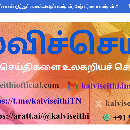
பயன்படுத்தும் கணக்கெடுப்பாளர்கள், மேற்பார்வையாளர்கள் அறிய வ
om Global Challenge 2026 ஆங்கில வினாடி வினா போட்டி! 6-9 வகுப
 கோடி நிதி குறைப்பா? புதிய மருத்துவக் காப்பீடு & OPS கோரிக்கை
அறிவிப்பு: ஆகஸ்ட் 10 தேசிய குடற்புழு நீக்க நாள் - அல்பெண்டசோல்
 Forms: கலைத் திருவிழா போட்டிகளுக்கான அனைத்து Excel & Word 
zhuthum Term 1 Set 10 Lesson Plan August 2026 - Download
rs: புதுக்கோட்டை CEO வெளியிட்ட அவசர சுற்றறிக்கை - முழு விவர
ரியர்களுக்கு காலை, மாலை நேரங்களில் கணக்கெடுப்பு பணி செய்ய அ
தரவு: முழு நாள் மக்கள் தொகை கணக்கெடுப்பு பணிக்குத் தடை! ஆசி
்கு அரை நாள் OD அனுமதி! மக்கள் தொகை கணக்கெடுப்பு பணி சுற்ற