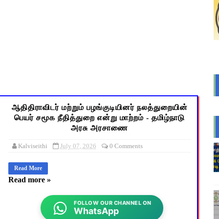
s: மாணவர்களுக்கு இலவச லேப்டாப், சைக்கிள் & AI பயிற்சி - கல்வி,
லவச சீருடை: EMIS தளத்தில் விவரங்களை பதிவிட அவகாசம்! - தொடக்
2026: 10-ஆம் வகுப்பு துணைத் தேர்வு முடிவுகள் வெளியீடு! தற்காலி
் விடுமுறை அறிவிக்கப்பட்டுள்ள 2 மாவட்டங்கள்
: IFHRMS களஞ்சியம் வலைதளத்தில் ஜூலை மாத சம்பள சீட் டவுன்லோட
ஆதிதிராவிடர் மற்றும் பழங்குடியினர் நலத்துறையின்
பெயர் சமூக நீதித்துறை என்று மாற்றம் - தமிழ்நாடு
அரசு அரசாணை
Kalviseithi
July 07, 2026
0 Comments
Read More
Read more »
FOLLOW OUR CHANNEL ON
WhatsApp