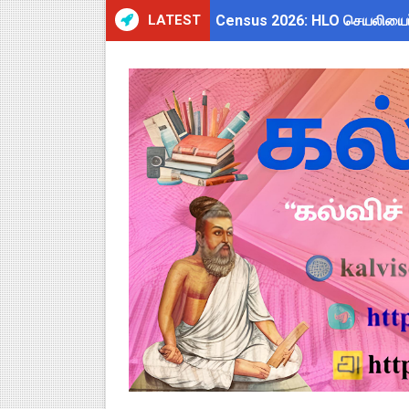
LATEST
Census 2026: HLO செயலியைப் 
WWF India வழங்கும் Wild Wisd
அரசு ஊழியர்களுக்கு ரூ.14,000
தமிழகப் பள்ளிகளுக்கு முக்கிய 
Kalai Thiruvizha 2026 - 2027
4th & 5th Standard Ennum E
2027 Census Duty for Teache
Census 2027: கோவை பள்ளி ஆசி
திருவண்ணாமலை CEO அதிரடி உத்
இராணிப்பேட்டை: ஆசிரியர்களுக