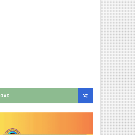
ிண்ணப்பியுங்கள்!
ியை சஸ்பெண்ட்!
்றறிக்கைகள் - முழு விவரங்கள்!
்துறை அதிரடி தெளிவுரை உத்தரவு!
ு – புதிய தெளிவுரை: முக்கிய செயல்முறைகள் வெளியீடு!
OAD
!
2026 அன்று நடைபெறுகிறது - நிகழ்ச்சி நிரல் மற்றும் முக்கிய தே
EO சுற்றறிக்கை வெளியீடு