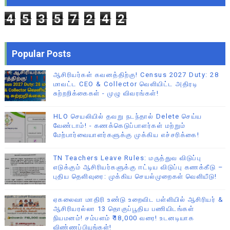
4
5
3
5
7
2
4
2
Popular Posts
ஆசிரியர்கள் கவனத்திற்கு! Census 2027 Duty: 28
மாவட்ட CEO & Collector வெளியிட்ட அதிரடி
சுற்றறிக்கைகள் - முழு விவரங்கள்!
HLO செயலியில் தவறு நடந்தால் Delete செய்ய
வேண்டாம்! - கணக்கெடுப்பாளர்கள் மற்றும்
மேற்பார்வையாளர்களுக்கு முக்கிய எச்சரிக்கை!
TN Teachers Leave Rules: மருத்துவ விடுப்பு
எடுக்கும் ஆசிரியர்களுக்கு ஈட்டிய விடுப்பு கணக்கீடு –
புதிய தெளிவுரை: முக்கிய செயல்முறைகள் வெளியீடு!
ஏகலைவா மாதிரி உண்டு உறைவிட பள்ளியில் ஆசிரியர் &
ஆசிரியரல்லா 13 தொகுப்பூதிய பணியிடங்கள்
நியமனம்! சம்பளம் ₹18,000 வரை! உடனடியாக
விண்ணப்பியுங்கள்!