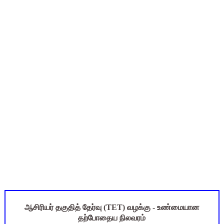
Census 2027: ஆசிரியர்களுக்கு அதிரடி உத்தரவு - சேலம் ஆட்சியர்
Census 2027: திருவள்ளூர் மாவட்ட ஆசிரியர்களுக்கு மக்கள் தொ
Census 2027: ஆசிரியர்களுக்கு அரை நாள் சுழற்சி முறையில் அனும
TET வழக்கு: மதுரை உயர்நீதிமன்றக் கிளை முக்கிய உத்தரவு! 8 
Kalai Thiruvizha 2026 - 2027 Forms: கலைத் திருவிழா போட்ட
ஆசிரியர் தகுதித் தேர்வு (TET) வழக்கு - உண்மையான
தற்போதைய நிலவரம்