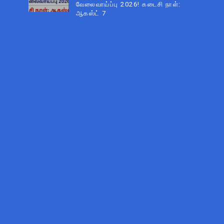
வேலைவாய்ப்பு 2026! கடைசி நாள்:
ஆகஸ்ட் 7