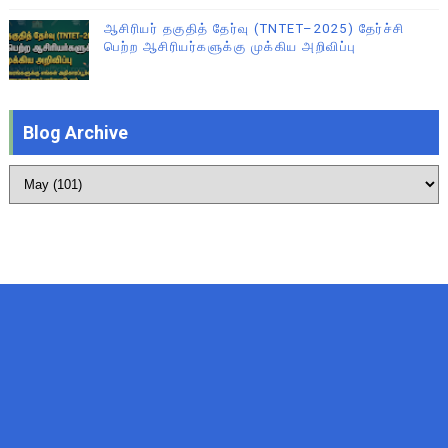
ஆசிரியர் தகுதித் தேர்வு (TNTET–2025) தேர்ச்சி
பெற்ற ஆசிரியர்களுக்கு முக்கிய அறிவிப்பு
Blog Archive