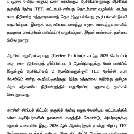
1 முதல் 8-ஆம் வகுப்பு வரை கற்பிக்கும் ஆசிரியர்களுக்கு ஆசிரியர்
தகுதித் தேர்வு (TET) கட்டாயம் என்பது தொடர்பான வழக்கில், கடந்த
கால நீதிமன்ற உத்தரவுகளைத் தொடர்ந்து பல்வேறு குழப்பங்கள் நிலவி
வருகின்றன. இதைக் காரணியாக வைத்து சமூக வலைத்தளங்களில்
தவறான செய்திகள் பகிரப்பட்டு வருகின்றன. இதன் உண்மைத் தன்மை
பின்வருமாறு:
அரசின் மறுசீராய்வு மனு (Review Petition): கடந்த 2025 செப்டம்பர்
மாத உச்ச நீதிமன்றத் தீர்ப்பின்படி, 5 ஆண்டுகளுக்கு மேல் பணியில்
இருக்கும் ஆசிரியர்கள் 2 ஆண்டுகளுக்குள் TET தேர்ச்சி பெற
வேண்டும் என்று கூறப்பட்டிருந்தது. இந்த உத்தரவை எதிர்த்து தமிழக
அரசு ஏற்கனவே நீதிமன்றத்தில் மறுசீராய்வு மனுவைத் தாக்கல்
செய்துள்ளது.
அரசின் சிறப்புத் திட்டம்: தகுதித் தேர்வு எழுத வேண்டிய கட்டாயத்தில்
உள்ள ஆசிரியர்களின் நலனைக் கருத்தில் கொண்டு, அவர்களுக்கு
உதவும் வகையில் இந்த 2026-ஆம் ஆண்டிற்குள் மூன்று சிறப்பு TET
தேர்வுகளை நடத்தத் தமிழக அரசு திட்டமிட்டு அதற்கான பணிகளை