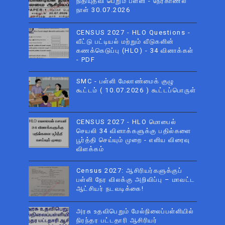
நிதியுதவி பெறும் பள்ளி - நேர்காணல்
நாள் 30.07.2026
CENSUS 2027 - HLO Questions -
வீட்டு பட்டியல் மற்றும் வீடுகளின்
கணக்கெடுப்பு (HLO) - 34 வினாக்கள்
- PDF
SMC - பள்ளி மேலாண்மைக் குழு
கூட்டம் ( 10.07.2026 ) கூட்டப்பொருள்
CENSUS 2027 - HLO மொபைல்
செயலி 34 வினாக்களுக்கு பதில்களை
பூர்த்தி செய்யும் முறை - எளிய விரைவு
விளக்கம்
Census 2027: ஆசிரியர்களுக்குப்
பள்ளி நேர விலக்கு அறிவிப்பு – மாவட்ட
ஆட்சியர் நடவடிக்கை!
அரசு உதவிபெறும் மேல்நிலைப்பள்ளியில்
நிரந்தர பட்டதாரி ஆசிரியர்