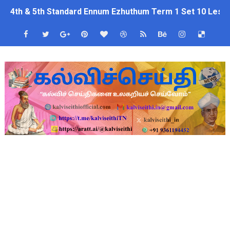
4th & 5th Standard Ennum Ezhuthum Term 1 Set 10 Lesso
ஆடித் திருவாதிரை 2026: ஆகஸ்ட் 10 உள்ளூர் விடுமுறை - முழு வி
அரசுப் பள்ளியில் கழிவறை கதவைத் திறந்த 9 மாணவர்களுக்கு ம
புதிய முதன்மை கல்வி அலுவலர் (CEO) நியமனம்! பள்ளிக் கல்வித்
ஆசிரியர்கள் கவனத்திற்கு! Census 2027 Duty: 28 மாவட்ட CEO &
TN CPS Teachers News: மறுநியமனம் பெற்ற ஆசிரியர்களுக்கு
TN Teachers Leave Rules: மருத்துவ விடுப்பு எடுக்கும் ஆசிரிய
Census 2027: ஆசிரியர்களுக்கு அரைநாள் OD அனுமதி - கரூர் C
TN Budget Assembly Schedule 2026: பள்ளிக்கல்வித்துறை மீதா
நாமக்கல் மாவட்டம்: மக்கள் தொகை கணக்கெடுப்பு 2027 - ஆசிரியர