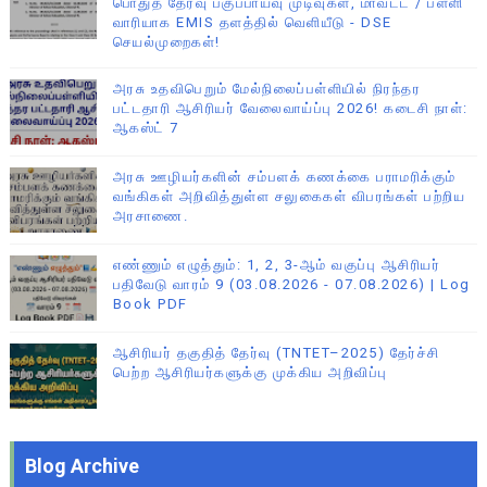
பொதுத் தேர்வு பகுப்பாய்வு முடிவுகள், மாவட்ட / பள்ளி
வாரியாக EMIS தளத்தில் வெளியீடு - DSE
செயல்முறைகள்!
அரசு உதவிபெறும் மேல்நிலைப்பள்ளியில் நிரந்தர
பட்டதாரி ஆசிரியர் வேலைவாய்ப்பு 2026! கடைசி நாள்:
ஆகஸ்ட் 7
அரசு ஊழியர்களின் சம்பளக் கணக்கை பராமரிக்கும்
வங்கிகள் அறிவித்துள்ள சலுகைகள் விபரங்கள் பற்றிய
அரசாணை.
எண்ணும் எழுத்தும்: 1, 2, 3-ஆம் வகுப்பு ஆசிரியர்
பதிவேடு வாரம் 9 (03.08.2026 - 07.08.2026) | Log
Book PDF
ஆசிரியர் தகுதித் தேர்வு (TNTET–2025) தேர்ச்சி
பெற்ற ஆசிரியர்களுக்கு முக்கிய அறிவிப்பு
Blog Archive