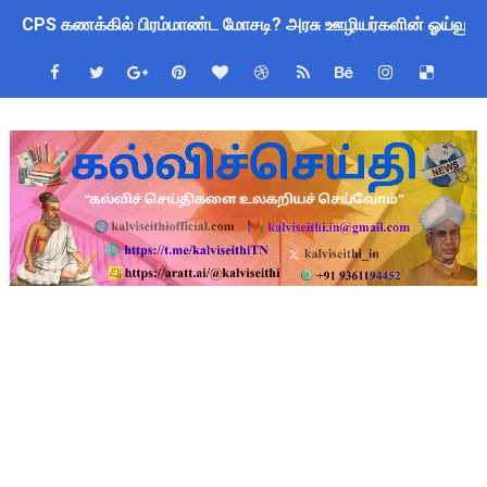
CPS கணக்கில் பிரம்மாண்ட மோசடி? அரசு ஊழியர்களின் ஓய்வூதிய
பள்ளிகளில் கொடியேற்ற தலைமை ஆசிரியர்களுக்கு மட்டுமே உரிமை:
மக்கள் தொகை கணக்கெடுப்பு பணி: ஆசிரியர்களுக்கு அரைநாள் O
Census 2027 Tamil Nadu: சென்னை மாநகராட்சி ஊழியர்களுக்கு 
தமிழ்நாடு போதைப்பொருள் எதிர்ப்பு உறுதிமொழி 2026: e-Pledge
தமிழகப் பள்ளிகளுக்கு முக்கிய அறிவிப்பு: ஆகஸ்ட் 10 தேசிய குட
அரசு ஊழியர்களுக்கு ரூ.14,000 கோடி நிதி குறைப்பா? புதிய மர
TN Govt Education Loan Scheme 2025-26: SC/ST மாணவர்களுக
Census 2026 HLO App: களப்பணியாளர்களுக்கு அவசர எச்சரிக்கை!
Kalai Thiruvizha 2026 - 2027 Forms: கலைத் திருவிழா போட்ட