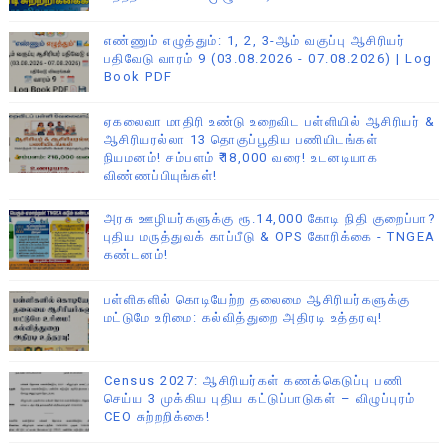
எண்ணும் எழுத்தும்: 1, 2, 3-ஆம் வகுப்பு ஆசிரியர்
பதிவேடு வாரம் 9 (03.08.2026 - 07.08.2026) | Log
Book PDF
ஏகலைவா மாதிரி உண்டு உறைவிட பள்ளியில் ஆசிரியர் &
ஆசிரியரல்லா 13 தொகுப்பூதிய பணியிடங்கள்
நியமனம்! சம்பளம் ₹18,000 வரை! உடனடியாக
விண்ணப்பியுங்கள்!
அரசு ஊழியர்களுக்கு ரூ.14,000 கோடி நிதி குறைப்பா?
புதிய மருத்துவக் காப்பீடு & OPS கோரிக்கை - TNGEA
கண்டனம்!
பள்ளிகளில் கொடியேற்ற தலைமை ஆசிரியர்களுக்கு
மட்டுமே உரிமை: கல்வித்துறை அதிரடி உத்தரவு!
Census 2027: ஆசிரியர்கள் கணக்கெடுப்பு பணி
செய்ய 3 முக்கிய புதிய கட்டுப்பாடுகள் – விழுப்புரம்
CEO சுற்றறிக்கை!