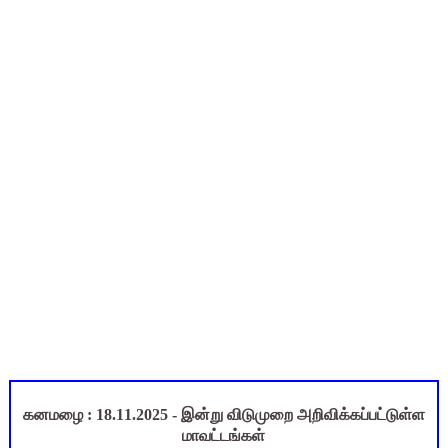
அரசுப் பள்ளியில் கழிவறை கதவைத் திறந்த 9 மாணவர்களுக்கு ம
புதிய முதன்மை கல்வி அலுவலர் (CEO) நியமனம்! பள்ளிக் கல்வித்
ஆசிரியர்கள் கவனத்திற்கு! Census 2027 Duty: 28 மாவட்ட CEO &
TN CPS Teachers News: மறுநியமனம் பெற்ற ஆசிரியர்களுக்கு
ஆகஸ்ட் 10 பள்ளி குழந்தைகளுக்கு குடற்புழு நீக்க மாத்திரை! ம
கனமழை : 18.11.2025 - இன்று விடுமுறை அறிவிக்கப்பட்டுள்ள
மாவட்டங்கள்