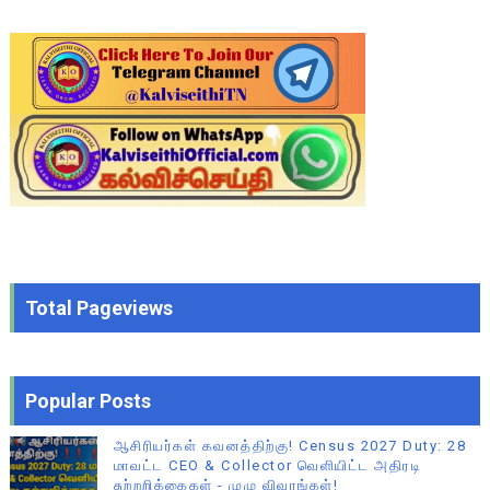
Total Pageviews
Popular Posts
ஆசிரியர்கள் கவனத்திற்கு! Census 2027 Duty: 28
மாவட்ட CEO & Collector வெளியிட்ட அதிரடி
சுற்றறிக்கைகள் - முழு விவரங்கள்!