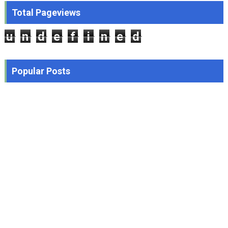
Total Pageviews
u
n
d
e
f
i
n
e
d
Popular Posts