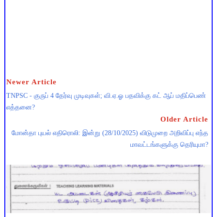
Newer Article
TNPSC - குருப் 4 தேர்வு முடிவுகள்; வி.ஏ.ஓ பதவிக்கு கட் ஆப் மதிப்பெண்
எத்தனை?
Older Article
மோன்தா புயல் எதிரொலி: இன்று (28/10/2025) விடுமுறை அறிவிப்பு எந்த
மாவட்டங்களுக்கு தெரியுமா?