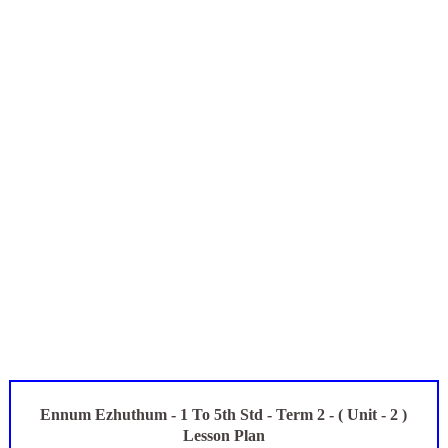
நாமக்கல் மாவட்டம்: மக்கள் தொகை கணக்கெடுப்பு 2027 - ஆசிரியர
TN Budget 2026-2027 Highlights: மாணவர்களுக்கு இலவச லேப்டாப
பள்ளி மாணவர்களுக்கு 4 செட் இலவச சீருடை: EMIS தளத்தில் வி
TN SSLC Supplementary Result 2026: 10-ஆம் வகுப்பு துணைத் தே
Census 2026: HLO செயலியைப் பயன்படுத்தும் கணக்கெடுப்பாளர்
Ennum Ezhuthum - 1 To 5th Std - Term 2 - ( Unit - 2 )
Lesson Plan