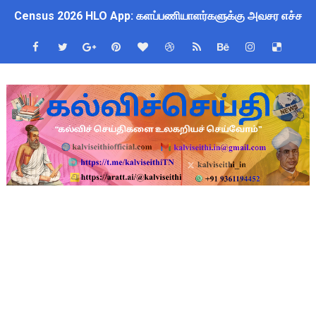
Census 2026 HLO App: களப்பணியாளர்களுக்கு அவசர எச்சரிக்கை!
July 2026 Pay Slip Download: IFHRMS களஞ்சியம் வலைதளத்தி
WWF India வழங்கும் Wild Wisdom Global Challenge 2026 ஆங்க
அரசு ஊழியர்களுக்கு ரூ.14,000 கோடி நிதி குறைப்பா? புதிய மர
தமிழகப் பள்ளிகளுக்கு முக்கிய அறிவிப்பு: ஆகஸ்ட் 10 தேசிய குட
Kalai Thiruvizha 2026 - 2027 Forms: கலைத் திருவிழா போட்ட
4th & 5th Standard Ennum Ezhuthum Term 1 Set 10 Lesso
2027 Census Duty for Teachers: புதுக்கோட்டை CEO வெளியிட்
Census 2027: கோவை பள்ளி ஆசிரியர்களுக்கு காலை, மாலை நேரங
திருவண்ணாமலை CEO அதிரடி உத்தரவு: முழு நாள் மக்கள் தொகை க