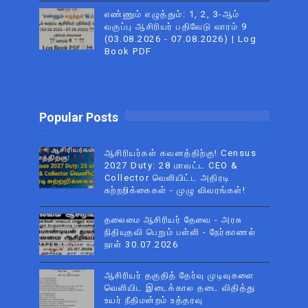
எண்ணும் எழுத்தும்: 1, 2, 3-ஆம்
வகுப்பு ஆசிரியர் பதிவேடு வாரம் 9
(03.08.2026 - 07.08.2026) | Log
Book PDF
Popular Posts
ஆசிரியர்கள் கவனத்திற்கு! Census
2027 Duty: 28 மாவட்ட CEO &
Collector வெளியிட்ட அதிரடி
சுற்றறிக்கைகள் - முழு விவரங்கள்!
தலைமை ஆசிரியர் தேவை - அரசு
நிதியுதவி பெறும் பள்ளி - நேர்காணல்
நாள் 30.07.2026
ஆசிரியர் தகுதித் தேர்வு முடிவுகளை
வெளியிட இடைக்கால தடை விதித்து
உயர் நீதிமன்றம் உத்தரவு