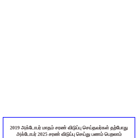
அரசு ஊழியர்கள் கவனத்திற்கு: ஓய்வுக்குப் பிறகும் சாதி சான்றிதழ்
UGTRB English Unit 4 Important Questions with Answers PDF
மகிழ் முற்றம் பதிவேடு PDF | Magizh Mutram Register PDF 
Census 2027: ஆசிரியர்கள் கணக்கெடுப்பு பணி செய்ய 3 முக்கிய பு
TN CPS Teachers News: மறுநியமனம் பெற்ற ஆசிரியர்களுக்கு
2019 அக்டோபர் மாதம் சரண் விடுப்பு செய்தவர்கள் தற்போது
அக்டோபர் 2025 சரண் விடுப்பு செய்து பணம் பெறலாம்