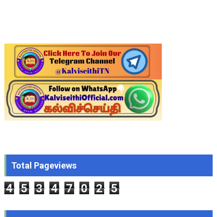
Total Pageviews
4
5
3
4
7
0
2
5