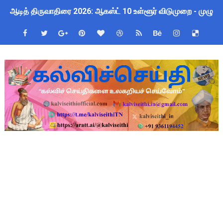
ஆடித் திருவாதிரை 2026: ஆகஸ்ட் 10 உள்ளூர் விடுமுறை - முழு வி
TN Teachers Leave Rules: மருத்துவ விடுப்பு எடுக்கும் ஆசிரிய
Census 2027: ஆசிரியர்களுக்கு அரைநாள் OD அனுமதி - கரூர் C
TN Budget Assembly Schedule 2026: பள்ளிக்கல்வித்துறை மீதா
ஆசிரியர்கள் கவனத்திற்கு! Census 2027 Duty: 28 மாவட்ட CEO &
நாமக்கல் மாவட்டம்: மக்கள் தொகை கணக்கெடுப்பு 2027 - ஆசிரியர
TN Budget 2026-2027 Highlights: மாணவர்களுக்கு இலவச லேப்டாப
பள்ளி மாணவர்களுக்கு 4 செட் இலவச சீருடை: EMIS தளத்தில் வி
TN SSLC Supplementary Result 2026: 10-ஆம் வகுப்பு துணைத் தே
நாளை ஆகஸ்ட் 6ஆம் தேதி உள்ளூர் விடுமுறை அறிவிக்கப்பட்டுள்ள