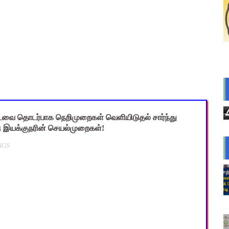
ை கணக்கெடுப்பு 2027 - ஆசிரியர்களுக்கு முக்கிய வழிகாட்டுதல்! C
s: மாணவர்களுக்கு இலவச லேப்டாப், சைக்கிள் & AI பயிற்சி - கல்வி,
லவச சீருடை: EMIS தளத்தில் விவரங்களை பதிவிட அவகாசம்! - தொடக்
2026: 10-ஆம் வகுப்பு துணைத் தேர்வு முடிவுகள் வெளியீடு! தற்காலி
பயன்படுத்தும் கணக்கெடுப்பாளர்கள், மேற்பார்வையாளர்கள் அறிய வ
பட்டவை தொடர்பாக நெறிமுறைகள் வெளியிடுதல் சார்ந்து
 இயக்குநரின் செயல்முறைகள்!
NGS