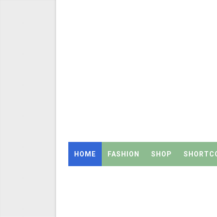
இராணிப்பேட்டை: ஆசிரியர்களுக
அரசு உதவிபெறும் பள்ளி பட்டதார
ஆடித் திருவாதிரை 2026: ஆகஸ்ட்
அரசுப் பள்ளியில் கழிவறை கதவ
புதிய முதன்மை கல்வி அலுவலர் (
ஆசிரியர்கள் கவனத்திற்கு! Cen
TN CPS Teachers News: மறுநி
HOME
FASHION
SHOP
SHORTC
TN Teachers Leave Rules: மருத
Census 2027: ஆசிரியர்களுக்கு
TN Budget Assembly Schedule 