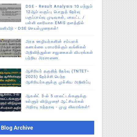
DSE - Result Analysis 10 மற்றும்
12ஆம் வகுப்பு பொதுத் தேர்வு
பகுப்பாய்வு முடிவுகள், மாவட்ட /
பள்ளி வாரியாக EMIS தளத்தில்
ெளியீடு - DSE செயல்முறைகள்!
அரசு ஊழியர்களின் சம்பளக்
கணக்கை பராமரிக்கும் வங்கிகள்
அறிவித்துள்ள சலுகைகள் விபரங்கள்
பற்றிய அரசாணை.
ஆசிரியர் தகுதித் தேர்வு (TNTET–
2025) தேர்ச்சி பெற்ற
ஆசிரியர்களுக்கு முக்கிய அறிவிப்பு
ஆகஸ்ட் 3-ல் 5 மாவட்டங்களுக்கு
உள்ளூர் விடுமுறை! ஆட்சியர்கள்
அதிரடி உத்தரவு - முழு விவரங்கள்!
Blog Archive