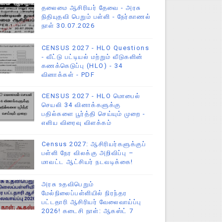
தலைமை ஆசிரியர் தேவை - அரசு
நிதியுதவி பெறும் பள்ளி - நேர்காணல்
நாள் 30.07.2026
CENSUS 2027 - HLO Questions
- வீட்டு பட்டியல் மற்றும் வீடுகளின்
கணக்கெடுப்பு (HLO) - 34
வினாக்கள் - PDF
CENSUS 2027 - HLO மொபைல்
செயலி 34 வினாக்களுக்கு
பதில்களை பூர்த்தி செய்யும் முறை -
எளிய விரைவு விளக்கம்
Census 2027: ஆசிரியர்களுக்குப்
பள்ளி நேர விலக்கு அறிவிப்பு –
மாவட்ட ஆட்சியர் நடவடிக்கை!
அரசு உதவிபெறும்
மேல்நிலைப்பள்ளியில் நிரந்தர
பட்டதாரி ஆசிரியர் வேலைவாய்ப்பு
2026! கடைசி நாள்: ஆகஸ்ட் 7