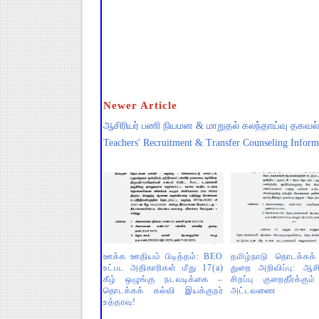
Newer Article
ஆசிரியர் பணி நியமன & மாறுதல் கலந்தாய்வு தகவல
Teachers' Recruitment & Transfer Counseling Inform
ஊக்க ஊதியம் பிடித்தம்: BEO
தமிழ்நாடு தொடக்கக் 
உட்பட அதிகாரிகள் மீது 17(a)
துறை அறிவிப்பு: ஆசி
கீழ் ஒழுங்கு நடவடிக்கை –
சிறப்பு குறைதீர்க்கும
தொடக்கக் கல்வி இயக்குநர்
அட்டவணை
உத்தரவு!