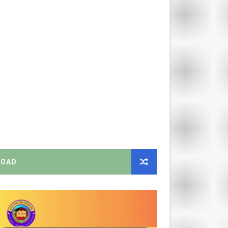
றிக்கை வெளியீடு!
ிண்ணப்பியுங்கள்!
ியை சஸ்பெண்ட்!
்றறிக்கைகள் - முழு விவரங்கள்!
்துறை அதிரடி தெளிவுரை உத்தரவு!
OAD
ு – புதிய தெளிவுரை: முக்கிய செயல்முறைகள் வெளியீடு!
!
2026 அன்று நடைபெறுகிறது - நிகழ்ச்சி நிரல் மற்றும் முக்கிய தே