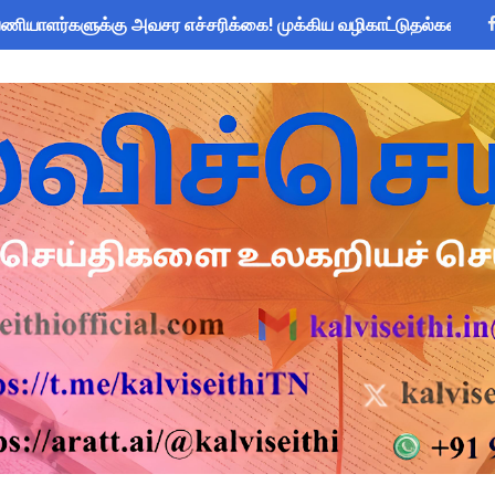
யாளர்களுக்கு அவசர எச்சரிக்கை! முக்கிய வழிகாட்டுதல்கள் & சட்ட
: IFHRMS களஞ்சியம் வலைதளத்தில் ஜூலை மாத சம்பள சீட் டவுன்லோட
om Global Challenge 2026 ஆங்கில வினாடி வினா போட்டி! 6-9 வகுப
 கோடி நிதி குறைப்பா? புதிய மருத்துவக் காப்பீடு & OPS கோரிக்கை
அறிவிப்பு: ஆகஸ்ட் 10 தேசிய குடற்புழு நீக்க நாள் - அல்பெண்டசோல்
 Forms: கலைத் திருவிழா போட்டிகளுக்கான அனைத்து Excel & Word 
zhuthum Term 1 Set 10 Lesson Plan August 2026 - Download
rs: புதுக்கோட்டை CEO வெளியிட்ட அவசர சுற்றறிக்கை - முழு விவர
ரியர்களுக்கு காலை, மாலை நேரங்களில் கணக்கெடுப்பு பணி செய்ய அ
தரவு: முழு நாள் மக்கள் தொகை கணக்கெடுப்பு பணிக்குத் தடை! ஆசி