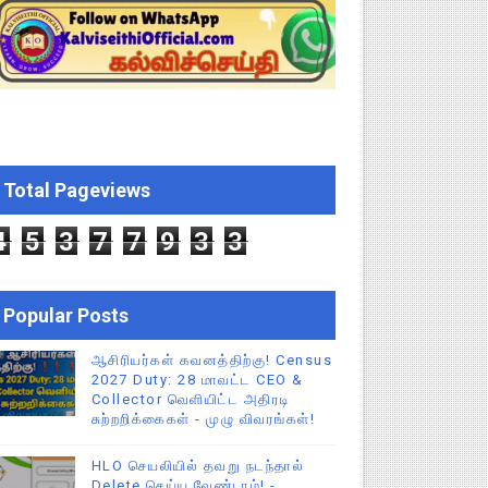
EO சுற்றறிக்கை வெளியீடு
 வேலைவாய்ப்பு, மகளிர் நலன் & புதிய திட்டங்களின் முழு அறிவிப்ப
கக் கல்வித் துறை சுற்றறிக்கை!
க மதிப்பெண் சான்றிதழ் பதிவிறக்கம் செய்வது எப்படி? DGE முக்கிய
Total Pageviews
ேண்டிய முக்கிய விதிகள்!
4
5
3
7
7
9
3
3
Popular Posts
ஆசிரியர்கள் கவனத்திற்கு! Census
2027 Duty: 28 மாவட்ட CEO &
Collector வெளியிட்ட அதிரடி
சுற்றறிக்கைகள் - முழு விவரங்கள்!
HLO செயலியில் தவறு நடந்தால்
Delete செய்ய வேண்டாம்! -