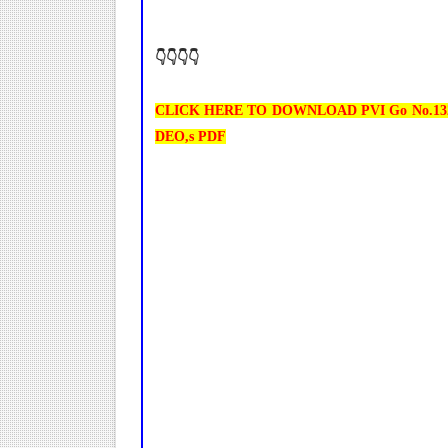
👇👇👇👇
CLICK HERE TO DOWNLOAD PVI Go No.132 _dt.2
DEO,s PDF