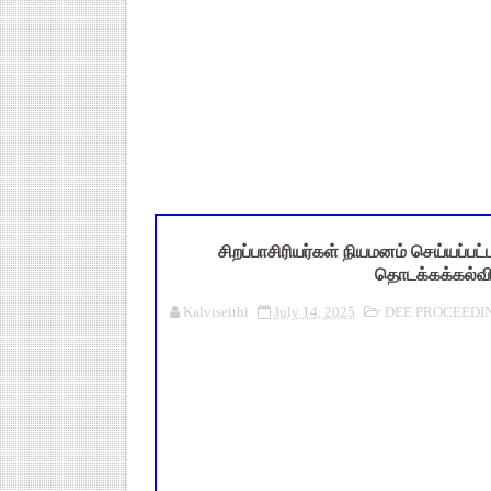
நாமக்கல் மாவட்டம்: மக்கள் தொக
TN Budget 2026-2027 Highlight
பள்ளி மாணவர்களுக்கு 4 செட் இ
TN SSLC Supplementary Result 
Census 2026: HLO செயலியைப் 
சிறப்பாசிரியர்கள் நியமனம் செய்யப்
தொடக்கக்கல்வி
Kalviseithi
July 14, 2025
DEE PROCEEDI