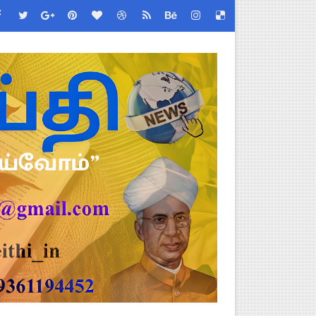
ப்பூர்வ விதிகள்!
் செய்யும் முறை!
்பு மாணவர்கள் பங்கேற்க தமிழ்நாடு பள்ளிக்கல்வி இணை இயக்குநர் 
 - TNGEA கண்டனம்!
 (Albendazole 400 mg) மாத்திரை வழங்க பள்ளிக்கல்வித்துறை முக்கி
படிவங்கள் ஒரே லிங்க்கில்!
 Link
ங்கள்!
னுமதி - ஆட்சியர் சுற்றறிக்கை!
ரியர்களுக்கு புதிய விதிகள்!