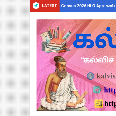
LATEST
Census 2026 HLO App: களப்பணி
July 2026 Pay Slip Download
WWF India வழங்கும் Wild Wisd
அரசு ஊழியர்களுக்கு ரூ.14,000
தமிழகப் பள்ளிகளுக்கு முக்கிய 
Kalai Thiruvizha 2026 - 2027
4th & 5th Standard Ennum E
2027 Census Duty for Teache
Census 2027: கோவை பள்ளி ஆசி
திருவண்ணாமலை CEO அதிரடி உத்