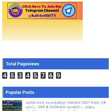
Total Pageviews
4
5
3
4
5
7
6
9
Popular Posts
ஆசிரியர்கள் கவனத்திற்கு! Census 2027 Duty: 28
மாவட்ட CEO & Collector வெளியிட்ட அதிரடி