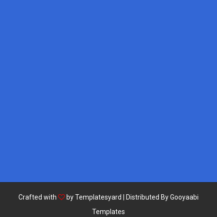
Crafted with
by
Templatesyard
| Distributed By
Gooyaabi
Templates