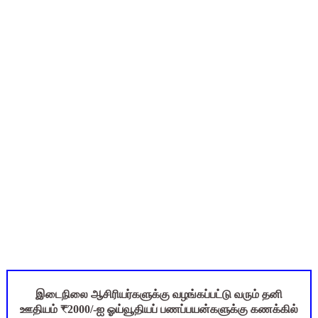
UGTRB English Unit 4 Important Questions with Answers PDF
மகிழ் முற்றம் பதிவேடு PDF | Magizh Mutram Register PDF 
Census 2027: ஆசிரியர்கள் கணக்கெடுப்பு பணி செய்ய 3 முக்கிய பு
TN CPS Teachers News: மறுநியமனம் பெற்ற ஆசிரியர்களுக்கு
ஆடித் திருவாதிரை 2026: ஆகஸ்ட் 10 உள்ளூர் விடுமுறை - முழு வி
இடைநிலை ஆசிரியர்களுக்கு வழங்கப்பட்டு வரும் தனி
ஊதியம் ₹2000/-ஐ ஓய்வூதியப் பணப்பயன்களுக்கு கணக்கில்