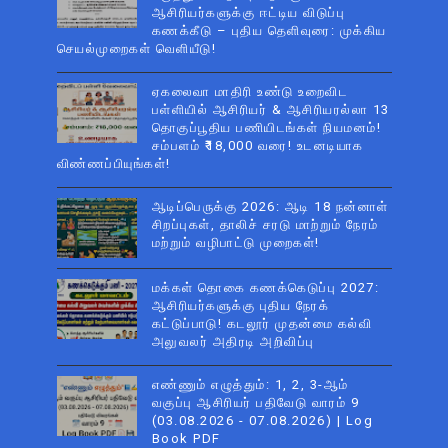
ஆசிரியர்களுக்கு ஈட்டிய விடுப்பு
கணக்கீடு – புதிய தெளிவுரை: முக்கிய
செயல்முறைகள் வெளியீடு!
ஏகலைவா மாதிரி உண்டு உறைவிட
பள்ளியில் ஆசிரியர் & ஆசிரியரல்லா 13
தொகுப்பூதிய பணியிடங்கள் நியமனம்!
சம்பளம் ₹18,000 வரை! உடனடியாக
விண்ணப்பியுங்கள்!
ஆடிப்பெருக்கு 2026: ஆடி 18 நன்னாள்
சிறப்புகள், தாலிச் சரடு மாற்றும் நேரம்
மற்றும் வழிபாட்டு முறைகள்!
மக்கள் தொகை கணக்கெடுப்பு 2027:
ஆசிரியர்களுக்கு புதிய நேரக்
கட்டுப்பாடு! கடலூர் முதன்மை கல்வி
அலுவலர் அதிரடி அறிவிப்பு
எண்ணும் எழுத்தும்: 1, 2, 3-ஆம்
வகுப்பு ஆசிரியர் பதிவேடு வாரம் 9
(03.08.2026 - 07.08.2026) | Log
Book PDF