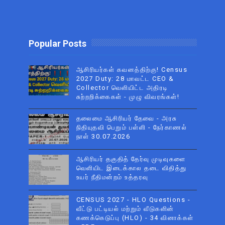
Popular Posts
ஆசிரியர்கள் கவனத்திற்கு! Census
2027 Duty: 28 மாவட்ட CEO &
Collector வெளியிட்ட அதிரடி
சுற்றறிக்கைகள் - முழு விவரங்கள்!
தலைமை ஆசிரியர் தேவை - அரசு
நிதியுதவி பெறும் பள்ளி - நேர்காணல்
நாள் 30.07.2026
ஆசிரியர் தகுதித் தேர்வு முடிவுகளை
வெளியிட இடைக்கால தடை விதித்து
உயர் நீதிமன்றம் உத்தரவு
CENSUS 2027 - HLO Questions -
வீட்டு பட்டியல் மற்றும் வீடுகளின்
கணக்கெடுப்பு (HLO) - 34 வினாக்கள்