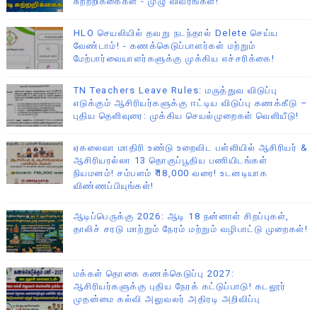
சுற்றறிக்கைகள் - முழு விவரங்கள்!
HLO செயலியில் தவறு நடந்தால் Delete செய்ய
வேண்டாம்! - கணக்கெடுப்பாளர்கள் மற்றும்
மேற்பார்வையாளர்களுக்கு முக்கிய எச்சரிக்கை!
TN Teachers Leave Rules: மருத்துவ விடுப்பு
எடுக்கும் ஆசிரியர்களுக்கு ஈட்டிய விடுப்பு கணக்கீடு –
புதிய தெளிவுரை: முக்கிய செயல்முறைகள் வெளியீடு!
ஏகலைவா மாதிரி உண்டு உறைவிட பள்ளியில் ஆசிரியர் &
ஆசிரியரல்லா 13 தொகுப்பூதிய பணியிடங்கள்
நியமனம்! சம்பளம் ₹18,000 வரை! உடனடியாக
விண்ணப்பியுங்கள்!
ஆடிப்பெருக்கு 2026: ஆடி 18 நன்னாள் சிறப்புகள்,
தாலிச் சரடு மாற்றும் நேரம் மற்றும் வழிபாட்டு முறைகள்!
மக்கள் தொகை கணக்கெடுப்பு 2027:
ஆசிரியர்களுக்கு புதிய நேரக் கட்டுப்பாடு! கடலூர்
முதன்மை கல்வி அலுவலர் அதிரடி அறிவிப்பு