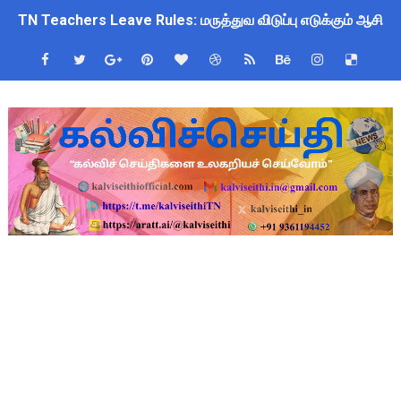
TN Teachers Leave Rules: மருத்துவ விடுப்பு எடுக்கும் ஆசிரிய
Census 2027: ஆசிரியர்களுக்கு அரைநாள் OD அனுமதி - கரூர் C
TN Budget Assembly Schedule 2026: பள்ளிக்கல்வித்துறை மீதா
ஆசிரியர்கள் கவனத்திற்கு! Census 2027 Duty: 28 மாவட்ட CEO &
நாமக்கல் மாவட்டம்: மக்கள் தொகை கணக்கெடுப்பு 2027 - ஆசிரியர
TN Budget 2026-2027 Highlights: மாணவர்களுக்கு இலவச லேப்டாப
பள்ளி மாணவர்களுக்கு 4 செட் இலவச சீருடை: EMIS தளத்தில் வி
TN SSLC Supplementary Result 2026: 10-ஆம் வகுப்பு துணைத் தே
நாளை ஆகஸ்ட் 6ஆம் தேதி உள்ளூர் விடுமுறை அறிவிக்கப்பட்டுள்ள
ஒருங்கிணைந்த பள்ளிக் கல்வியின் மாநிலத் திட்ட இயக்குநர் Dr.