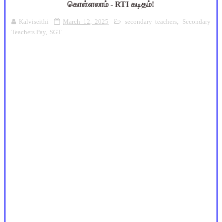
கொள்ளலாம் - RTI கடிதம்!
Kalviseithi
March 12, 2025
secondary teachers
,
Secondary
Teachers Pay
,
SGT