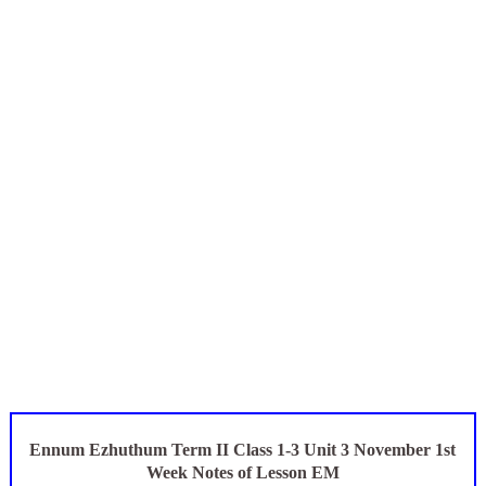
ஆசிரியர்கள் கவனத்திற்கு! Census 2027 Duty: 28 மாவட்ட CEO &
TN CPS Teachers News: மறுநியமனம் பெற்ற ஆசிரியர்களுக்கு
TN Teachers Leave Rules: மருத்துவ விடுப்பு எடுக்கும் ஆசிரிய
Census 2027: ஆசிரியர்களுக்கு அரைநாள் OD அனுமதி - கரூர் C
தமிழகப் பள்ளிகளுக்கு முக்கிய அறிவிப்பு: ஆகஸ்ட் 10 தேசிய குட
Ennum Ezhuthum Term II Class 1-3 Unit 3 November 1st
Week Notes of Lesson EM