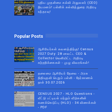
புதிய முதன்மை கல்வி அலுவலர் (CEO)
நியமனம்! பள்ளிக் கல்வித்துறை அதிரடி
உத்தரவு!
Popular Posts
ஆசிரியர்கள் கவனத்திற்கு! Census
2027 Duty: 28 மாவட்ட CEO &
Collector வெளியிட்ட அதிரடி
சுற்றறிக்கைகள் - முழு விவரங்கள்!
தலைமை ஆசிரியர் தேவை - அரசு
நிதியுதவி பெறும் பள்ளி - நேர்காணல்
நாள் 30.07.2026
CENSUS 2027 - HLO Questions -
வீட்டு பட்டியல் மற்றும் வீடுகளின்
கணக்கெடுப்பு (HLO) - 34 வினாக்கள்
- PDF