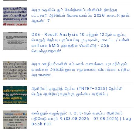
அரசு உதவிபெறும் மேல்நிலைப்பள்ளியில் நிரந்தர
பட்டதாரி ஆசிரியர் வேலைவாய்ப்பு 2026! கடைசி நாள்:
ஆகஸ்ட் 7
DSE - Result Analysis 10 மற்றும் 12ஆம் வகுப்பு
பொதுத் தேர்வு பகுப்பாய்வு முடிவுகள், மாவட்ட / பள்ளி
வாரியாக EMIS தளத்தில் வெளியீடு - DSE
செயல்முறைகள்!
அரசு ஊழியர்களின் சம்பளக் கணக்கை பராமரிக்கும்
வங்கிகள் அறிவித்துள்ள சலுகைகள் விபரங்கள் பற்றிய
அரசாணை.
ஆசிரியர் தகுதித் தேர்வு (TNTET–2025) தேர்ச்சி
பெற்ற ஆசிரியர்களுக்கு முக்கிய அறிவிப்பு
எண்ணும் எழுத்தும்: 1, 2, 3-ஆம் வகுப்பு ஆசிரியர்
பதிவேடு வாரம் 9 (03.08.2026 - 07.08.2026) | Log
Book PDF