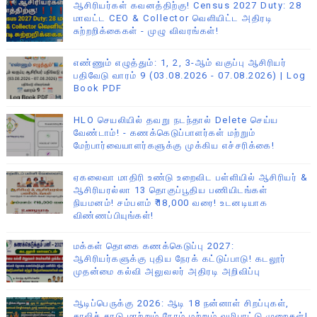
ஆசிரியர்கள் கவனத்திற்கு! Census 2027 Duty: 28
மாவட்ட CEO & Collector வெளியிட்ட அதிரடி
சுற்றறிக்கைகள் - முழு விவரங்கள்!
எண்ணும் எழுத்தும்: 1, 2, 3-ஆம் வகுப்பு ஆசிரியர்
பதிவேடு வாரம் 9 (03.08.2026 - 07.08.2026) | Log
Book PDF
HLO செயலியில் தவறு நடந்தால் Delete செய்ய
வேண்டாம்! - கணக்கெடுப்பாளர்கள் மற்றும்
மேற்பார்வையாளர்களுக்கு முக்கிய எச்சரிக்கை!
ஏகலைவா மாதிரி உண்டு உறைவிட பள்ளியில் ஆசிரியர் &
ஆசிரியரல்லா 13 தொகுப்பூதிய பணியிடங்கள்
நியமனம்! சம்பளம் ₹18,000 வரை! உடனடியாக
விண்ணப்பியுங்கள்!
மக்கள் தொகை கணக்கெடுப்பு 2027:
ஆசிரியர்களுக்கு புதிய நேரக் கட்டுப்பாடு! கடலூர்
முதன்மை கல்வி அலுவலர் அதிரடி அறிவிப்பு
ஆடிப்பெருக்கு 2026: ஆடி 18 நன்னாள் சிறப்புகள்,
தாலிச் சரடு மாற்றும் நேரம் மற்றும் வழிபாட்டு முறைகள்!