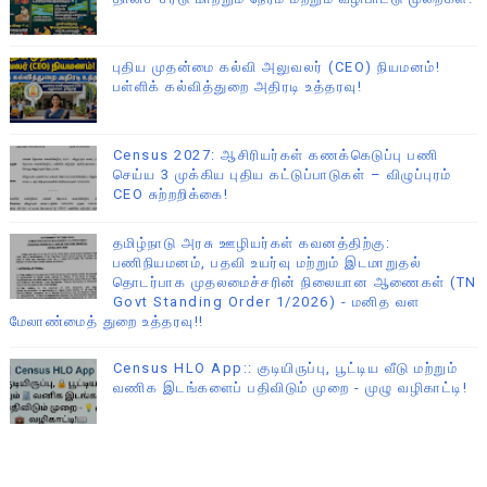
புதிய முதன்மை கல்வி அலுவலர் (CEO) நியமனம்!
பள்ளிக் கல்வித்துறை அதிரடி உத்தரவு!
Census 2027: ஆசிரியர்கள் கணக்கெடுப்பு பணி
செய்ய 3 முக்கிய புதிய கட்டுப்பாடுகள் – விழுப்புரம்
CEO சுற்றறிக்கை!
தமிழ்நாடு அரசு ஊழியர்கள் கவனத்திற்கு:
பணிநியமனம், பதவி உயர்வு மற்றும் இடமாறுதல்
தொடர்பாக முதலமைச்சரின் நிலையான ஆணைகள் (TN
Govt Standing Order 1/2026) - மனித வள
மேலாண்மைத் துறை உத்தரவு!!
Census HLO App:: குடியிருப்பு, பூட்டிய வீடு மற்றும்
வணிக இடங்களைப் பதிவிடும் முறை - முழு வழிகாட்டி!