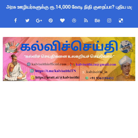
அரசு ஊழியர்களுக்கு ரூ.14,000 கோடி நிதி குறைப்பா? புதிய மர
பள்ளிகளில் கொடியேற்ற தலைமை ஆசிரியர்களுக்கு மட்டுமே உரிமை:
தமிழ்நாடு போதைப்பொருள் எதிர்ப்பு உறுதிமொழி 2026: e-Pledge
மக்கள் தொகை கணக்கெடுப்பு பணி: ஆசிரியர்களுக்கு அரைநாள் O
TN Govt Education Loan Scheme 2025-26: SC/ST மாணவர்களுக
Census 2027 Tamil Nadu: சென்னை மாநகராட்சி ஊழியர்களுக்கு 
Census 2026 HLO App: களப்பணியாளர்களுக்கு அவசர எச்சரிக்கை!
Kalai Thiruvizha 2026 - 2027 Forms: கலைத் திருவிழா போட்ட
Census 2026: HLO செயலியைப் பயன்படுத்தும் கணக்கெடுப்பாளர்
July 2026 Pay Slip Download: IFHRMS களஞ்சியம் வலைதளத்தி