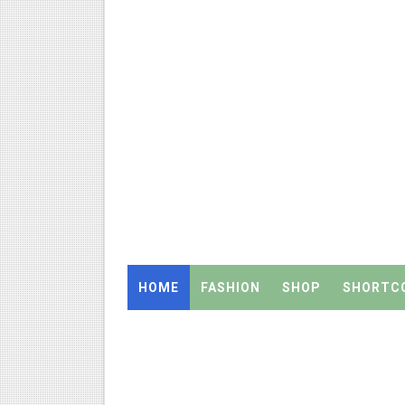
இராணிப்பேட்டை: ஆசிரியர்களுக
அரசு உதவிபெறும் பள்ளி பட்டதார
ஆடித் திருவாதிரை 2026: ஆகஸ்ட்
அரசுப் பள்ளியில் கழிவறை கதவ
புதிய முதன்மை கல்வி அலுவலர் (
ஆசிரியர்கள் கவனத்திற்கு! Cen
TN CPS Teachers News: மறுநி
HOME
FASHION
SHOP
SHORTC
TN Teachers Leave Rules: மருத
Census 2027: ஆசிரியர்களுக்கு
TN Budget Assembly Schedule 