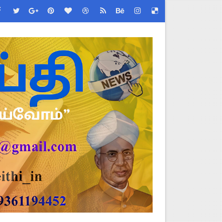
ப்பூர்வ விதிகள்!
் செய்யும் முறை!
்பு மாணவர்கள் பங்கேற்க தமிழ்நாடு பள்ளிக்கல்வி இணை இயக்குநர் 
 - TNGEA கண்டனம்!
 (Albendazole 400 mg) மாத்திரை வழங்க பள்ளிக்கல்வித்துறை முக்கி
படிவங்கள் ஒரே லிங்க்கில்!
 Link
ங்கள்!
னுமதி - ஆட்சியர் சுற்றறிக்கை!
ரியர்களுக்கு புதிய விதிகள்!