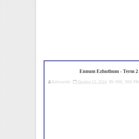
நாமக்கல் மாவட்டம்: மக்கள் தொக
TN Budget 2026-2027 Highlight
பள்ளி மாணவர்களுக்கு 4 செட் இ
TN SSLC Supplementary Result 
Census 2026: HLO செயலியைப் 
Ennum Ezhuthum - Term 2 O
Kalviseithi
October 15, 2024
DSE
,
DSE P