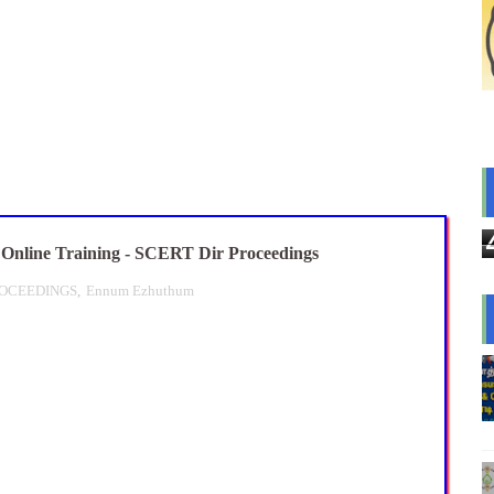
ை கணக்கெடுப்பு 2027 - ஆசிரியர்களுக்கு முக்கிய வழிகாட்டுதல்! C
s: மாணவர்களுக்கு இலவச லேப்டாப், சைக்கிள் & AI பயிற்சி - கல்வி,
லவச சீருடை: EMIS தளத்தில் விவரங்களை பதிவிட அவகாசம்! - தொடக்
2026: 10-ஆம் வகுப்பு துணைத் தேர்வு முடிவுகள் வெளியீடு! தற்காலி
பயன்படுத்தும் கணக்கெடுப்பாளர்கள், மேற்பார்வையாளர்கள் அறிய வ
nline Training - SCERT Dir Proceedings
ROCEEDINGS
,
Ennum Ezhuthum