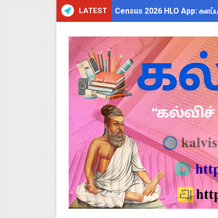
LATEST
Census 2026 HLO App: களப்பணி
July 2026 Pay Slip Download
WWF India வழங்கும் Wild Wisd
அரசு ஊழியர்களுக்கு ரூ.14,000
தமிழகப் பள்ளிகளுக்கு முக்கிய 
Kalai Thiruvizha 2026 - 2027
4th & 5th Standard Ennum E
2027 Census Duty for Teache
Census 2027: கோவை பள்ளி ஆசி
திருவண்ணாமலை CEO அதிரடி உத்