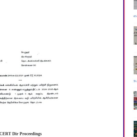
எ
உ
CERT Dir Proceedings