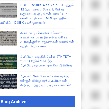
DSE - Result Analysis 10 மற்றும்
12ஆம் வகுப்பு பொதுத் தேர்வு
பகுப்பாய்வு முடிவுகள், மாவட்ட /
பள்ளி வாரியாக EMIS தளத்தில்
ெளியீடு - DSE செயல்முறைகள்!
அரசு ஊழியர்களின் சம்பளக்
கணக்கை பராமரிக்கும் வங்கிகள்
அறிவித்துள்ள சலுகைகள் விபரங்கள்
பற்றிய அரசாணை.
ஆசிரியர் தகுதித் தேர்வு (TNTET–
2025) தேர்ச்சி பெற்ற
ஆசிரியர்களுக்கு முக்கிய அறிவிப்பு
ஆகஸ்ட் 3-ல் 5 மாவட்டங்களுக்கு
உள்ளூர் விடுமுறை! ஆட்சியர்கள்
அதிரடி உத்தரவு - முழு விவரங்கள்!
Blog Archive