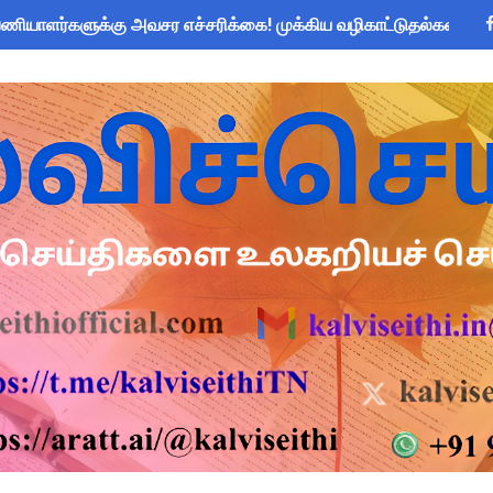
யாளர்களுக்கு அவசர எச்சரிக்கை! முக்கிய வழிகாட்டுதல்கள் & சட்ட
: IFHRMS களஞ்சியம் வலைதளத்தில் ஜூலை மாத சம்பள சீட் டவுன்லோட
om Global Challenge 2026 ஆங்கில வினாடி வினா போட்டி! 6-9 வகுப
 கோடி நிதி குறைப்பா? புதிய மருத்துவக் காப்பீடு & OPS கோரிக்கை
அறிவிப்பு: ஆகஸ்ட் 10 தேசிய குடற்புழு நீக்க நாள் - அல்பெண்டசோல்
 Forms: கலைத் திருவிழா போட்டிகளுக்கான அனைத்து Excel & Word 
zhuthum Term 1 Set 10 Lesson Plan August 2026 - Download
rs: புதுக்கோட்டை CEO வெளியிட்ட அவசர சுற்றறிக்கை - முழு விவர
ரியர்களுக்கு காலை, மாலை நேரங்களில் கணக்கெடுப்பு பணி செய்ய அ
தரவு: முழு நாள் மக்கள் தொகை கணக்கெடுப்பு பணிக்குத் தடை! ஆசி