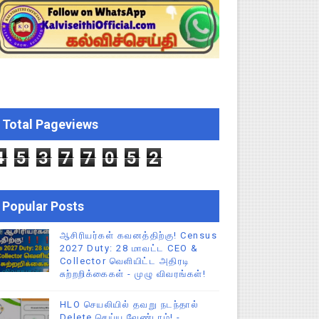
EO சுற்றறிக்கை வெளியீடு
 வேலைவாய்ப்பு, மகளிர் நலன் & புதிய திட்டங்களின் முழு அறிவிப்ப
கக் கல்வித் துறை சுற்றறிக்கை!
க மதிப்பெண் சான்றிதழ் பதிவிறக்கம் செய்வது எப்படி? DGE முக்கிய
Total Pageviews
ேண்டிய முக்கிய விதிகள்!
4
5
3
7
7
0
5
2
Popular Posts
ஆசிரியர்கள் கவனத்திற்கு! Census
2027 Duty: 28 மாவட்ட CEO &
Collector வெளியிட்ட அதிரடி
சுற்றறிக்கைகள் - முழு விவரங்கள்!
HLO செயலியில் தவறு நடந்தால்
Delete செய்ய வேண்டாம்! -