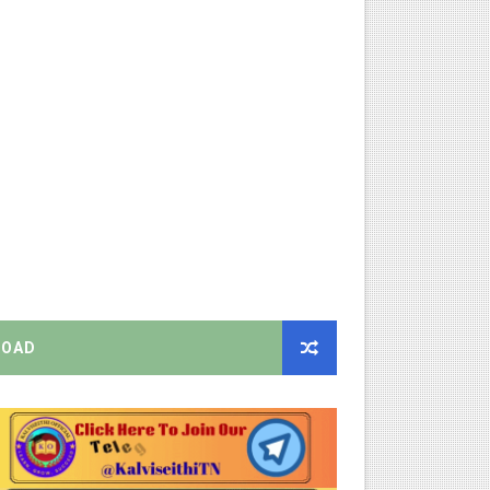
றிக்கை வெளியீடு!
ிண்ணப்பியுங்கள்!
ியை சஸ்பெண்ட்!
்றறிக்கைகள் - முழு விவரங்கள்!
்துறை அதிரடி தெளிவுரை உத்தரவு!
OAD
ு – புதிய தெளிவுரை: முக்கிய செயல்முறைகள் வெளியீடு!
!
2026 அன்று நடைபெறுகிறது - நிகழ்ச்சி நிரல் மற்றும் முக்கிய தே