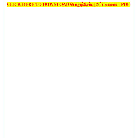
CLICK HERE TO DOWNLOAD பொதுத்தேர்வு அட்டவணை - PDF