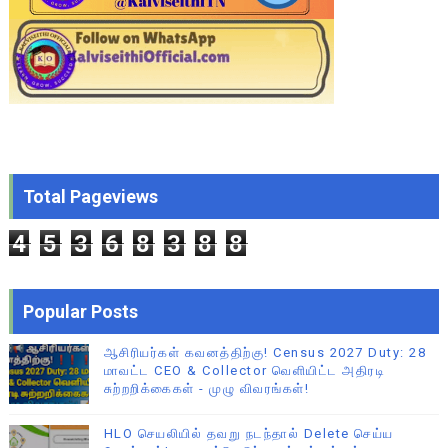
Total Pageviews
4
5
3
6
8
3
8
8
Popular Posts
ஆசிரியர்கள் கவனத்திற்கு! Census 2027 Duty: 28
மாவட்ட CEO & Collector வெளியிட்ட அதிரடி
சுற்றறிக்கைகள் - முழு விவரங்கள்!
HLO செயலியில் தவறு நடந்தால் Delete செய்ய