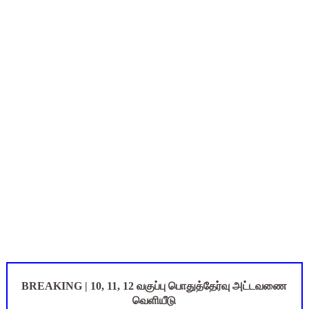
TN SSLC Supplementary Result 2026: 10-ஆம் வகுப்பு துணைத் தே
நாளை ஆகஸ்ட் 6ஆம் தேதி உள்ளூர் விடுமுறை அறிவிக்கப்பட்டுள்ள
July 2026 Pay Slip Download: IFHRMS களஞ்சியம் வலைதளத்தி
Census 2026: HLO செயலியைப் பயன்படுத்தும் கணக்கெடுப்பாளர்
WWF India வழங்கும் Wild Wisdom Global Challenge 2026 ஆங்க
BREAKING | 10, 11, 12 வகுப்பு பொதுத்தேர்வு அட்டவணை
வெளியீடு