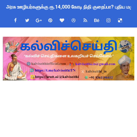
அரசு ஊழியர்களுக்கு ரூ.14,000 கோடி நிதி குறைப்பா? புதிய மர
தமிழகப் பள்ளிகளுக்கு முக்கிய அறிவிப்பு: ஆகஸ்ட் 10 தேசிய குட
Kalai Thiruvizha 2026 - 2027 Forms: கலைத் திருவிழா போட்ட
4th & 5th Standard Ennum Ezhuthum Term 1 Set 10 Lesso
2027 Census Duty for Teachers: புதுக்கோட்டை CEO வெளியிட்
Census 2027: கோவை பள்ளி ஆசிரியர்களுக்கு காலை, மாலை நேரங
திருவண்ணாமலை CEO அதிரடி உத்தரவு: முழு நாள் மக்கள் தொகை க
இராணிப்பேட்டை: ஆசிரியர்களுக்கு அரை நாள் OD அனுமதி! மக்க
அரசு உதவிபெறும் பள்ளி பட்டதாரி ஆசிரியர் வேலைவாய்ப்பு 2026 -
ஆடித் திருவாதிரை 2026: ஆகஸ்ட் 10 உள்ளூர் விடுமுறை - முழு வி