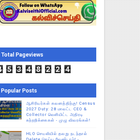
ற்றறிக்கை!
ஆணையிடு!
திமன்ற முழு அமர்வு தீர்ப்பு விவரங்கள்!
ிப்புகள்
Total Pageviews
4
5
3
4
8
2
2
4
Popular Posts
ஆசிரியர்கள் கவனத்திற்கு! Census
2027 Duty: 28 மாவட்ட CEO &
Collector வெளியிட்ட அதிரடி
சுற்றறிக்கைகள் - முழு விவரங்கள்!
HLO செயலியில் தவறு நடந்தால்
Delete செய்ய வேண்டாம்! -