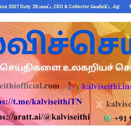
sus 2027 Duty: 28 மாவட்ட CEO & Collector வெளியிட்ட அதிரடி சுற
 10 உள்ளூர் விடுமுறை - முழு விவரங்கள்!
ைத் திறந்த 9 மாணவர்களுக்கு மின்சாரத் தாக்குதல் – தலைமை ஆசிர
யமனம் பெற்ற ஆசிரியர்களுக்கு ஊதியம் & நிலுவைத்தொகை - நிதித
்துவ விடுப்பு எடுக்கும் ஆசிரியர்களுக்கு ஈட்டிய விடுப்பு கணக்கீட
 அரைநாள் OD அனுமதி - கரூர் CEO வெளியிட்ட அதிரடி சுற்றறிக்கை
2026: பள்ளிக்கல்வித்துறை மீதான மானிய கோரிக்கை விவாதம் 24.08.
ை கணக்கெடுப்பு 2027 - ஆசிரியர்களுக்கு முக்கிய வழிகாட்டுதல்! C
s: மாணவர்களுக்கு இலவச லேப்டாப், சைக்கிள் & AI பயிற்சி - கல்வி,
லவச சீருடை: EMIS தளத்தில் விவரங்களை பதிவிட அவகாசம்! - தொடக்