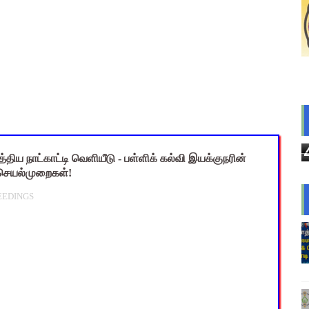
அரை நாள் சுழற்சி முறையில் அனுமதி - திருப்பத்தூர் CEO முக்கிய சு
்றக் கிளை முக்கிய உத்தரவு! 8 வாரங்களில் முடிவெடுக்க அரசுக்கு 
்வுக்குப் பிறகும் சாதி சான்றிதழ் உண்மைத் தன்மை ரத்தாகுமா? உயர் நீ
nt Questions with Answers PDF Download | ஆசிரியர் தேர்வு குற
CEO) நியமனம்! பள்ளிக் கல்வித்துறை அதிரடி உத்தரவு!
திய நாட்காட்டி வெளியீடு - பள்ளிக் கல்வி இயக்குநரின்
செயல்முறைகள்!
EEDINGS