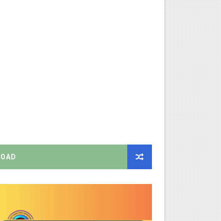
க மதிப்பெண் சான்றிதழ் பதிவிறக்கம் செய்வது எப்படி? DGE முக்கிய
திட்ட இயக்குநராக கலைச்செல்வி மோகன், IAS நியமனம் - அரசாணை வெளி
்பாக முதலமைச்சரின் நிலையான ஆணைகள் (TN Govt Standing Order 
ரியர்களுக்கு புதிய விதிகள்!
ங்கள்!
றிக்கை வெளியீடு!
OAD
னுமதி - ஆட்சியர் சுற்றறிக்கை!
EO வெளியிட்ட முக்கிய அறிவிப்பு!