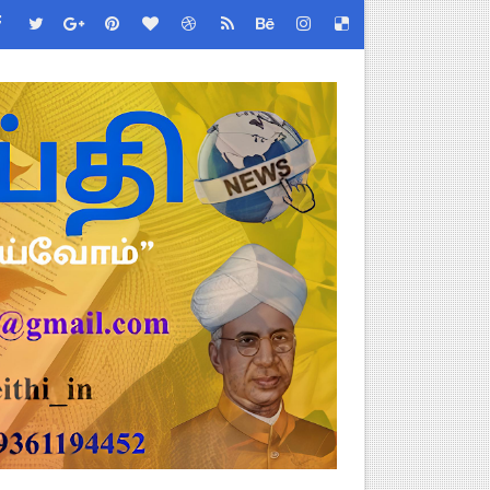
்றறிக்கைகள் - முழு விவரங்கள்!
ியை சஸ்பெண்ட்!
்துறை அதிரடி தெளிவுரை உத்தரவு!
ு – புதிய தெளிவுரை: முக்கிய செயல்முறைகள் வெளியீடு!
!
2026 அன்று நடைபெறுகிறது - நிகழ்ச்சி நிரல் மற்றும் முக்கிய தே
EO சுற்றறிக்கை வெளியீடு
 வேலைவாய்ப்பு, மகளிர் நலன் & புதிய திட்டங்களின் முழு அறிவிப்ப
கக் கல்வித் துறை சுற்றறிக்கை!