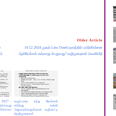
Older Article
்
14.12.2024 முதல் Lms.tnsed தளத்தில் பயிற்சியினை
ம்
ஆசிரியர்கள் எவ்வாறு பெறுவது? வழிமுறைகள் வெளியீடு
- 2027 -
வகுப்பறை உற்று நோக்கல்
ெய்வது
சார்ந்து கல்வி
rector
அலுவலர்களுக்கான வழிகாட்டி
நெறிமுறைகள்