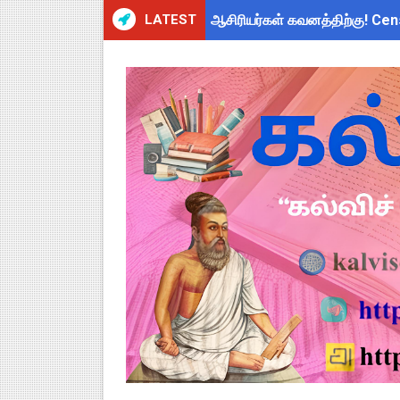
LATEST
ஆசிரியர்கள் கவனத்திற்கு! Cen
ஆடித் திருவாதிரை 2026: ஆகஸ்ட்
அரசுப் பள்ளியில் கழிவறை கதவ
TN CPS Teachers News: மறுநி
TN Teachers Leave Rules: மருத
Census 2027: ஆசிரியர்களுக்கு
TN Budget Assembly Schedule 
நாமக்கல் மாவட்டம்: மக்கள் தொக
TN Budget 2026-2027 Highlight
பள்ளி மாணவர்களுக்கு 4 செட் இ