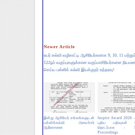
Newer Article
உயர் கல்வி வழிகாட்டி ஆசிரியர்களாக 9, 10, 11 மற்றும
12ஆம் வகுப்புகளுக்கான வகுப்பாசிரியர்களை நியமன
செய்ய பள்ளிக் கல்வி இயக்குநர் உத்தரவு!
இன்று ஆசிரியர் சங்கங்களுடன்
Inspire Award 2026 
பள்ளிக்கல்வி அமைச்சர்
புதிய பதிவுகள் ச
ஆலோசனை
தொடர்பாக - Di
Proceedings