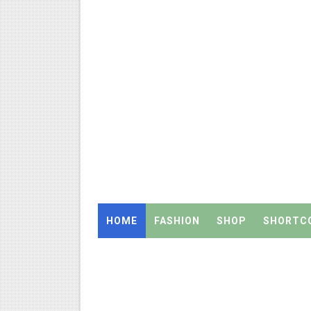
TN SSLC Supplementary Result 
நாளை ஆகஸ்ட் 6ஆம் தேதி உள்ளூர
ஒருங்கிணைந்த பள்ளிக் கல்வியி
தமிழ்நாடு அரசு ஊழியர்கள் கவ
திருவண்ணாமலை CEO அதிரடி உத்
2027 Census Duty for Teache
இராணிப்பேட்டை: ஆசிரியர்களுக
HOME
FASHION
SHOP
SHORTC
Census 2027: கோவை பள்ளி ஆசி
Census 2027: ஆசிரியர்களுக்கு அ
Census 2027: திருவள்ளூர் மாவ