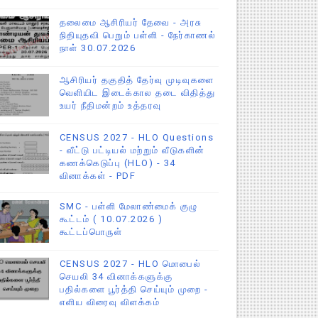
தலைமை ஆசிரியர் தேவை - அரசு
நிதியுதவி பெறும் பள்ளி - நேர்காணல்
நாள் 30.07.2026
ஆசிரியர் தகுதித் தேர்வு முடிவுகளை
வெளியிட இடைக்கால தடை விதித்து
உயர் நீதிமன்றம் உத்தரவு
CENSUS 2027 - HLO Questions
- வீட்டு பட்டியல் மற்றும் வீடுகளின்
கணக்கெடுப்பு (HLO) - 34
வினாக்கள் - PDF
SMC - பள்ளி மேலாண்மைக் குழு
கூட்டம் ( 10.07.2026 )
கூட்டப்பொருள்
CENSUS 2027 - HLO மொபைல்
செயலி 34 வினாக்களுக்கு
பதில்களை பூர்த்தி செய்யும் முறை -
எளிய விரைவு விளக்கம்