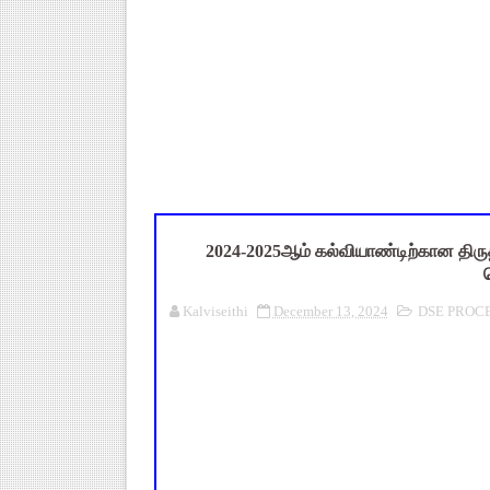
Census 2027: ஆசிரியர்களுக்கு 
TET வழக்கு: மதுரை உயர்நீதிமன
அரசு ஊழியர்கள் கவனத்திற்கு: ஓய
UGTRB English Unit 4 Importa
புதிய முதன்மை கல்வி அலுவலர் (
2024-2025ஆம் கல்வியாண்டிற்கான திருத்
Kalviseithi
December 13, 2024
DSE PROC