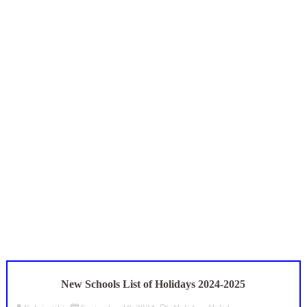
Census 2027: ஆசிரியர்களுக்கு அரைநாள் OD அனுமதி - கரூர் C
TN Budget Assembly Schedule 2026: பள்ளிக்கல்வித்துறை மீதா
நாமக்கல் மாவட்டம்: மக்கள் தொகை கணக்கெடுப்பு 2027 - ஆசிரியர
TN Budget 2026-2027 Highlights: மாணவர்களுக்கு இலவச லேப்டாப
Census 2026 HLO App: களப்பணியாளர்களுக்கு அவசர எச்சரிக்கை!
New Schools List of Holidays 2024-2025