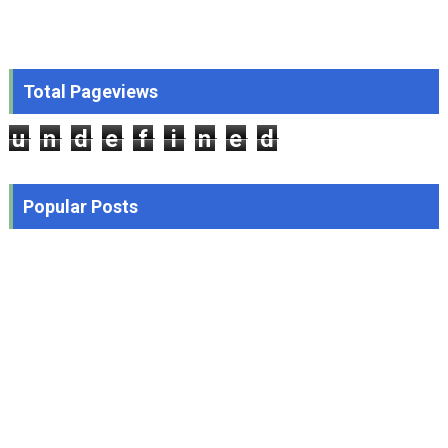
Total Pageviews
u
n
d
e
f
i
n
e
d
Popular Posts