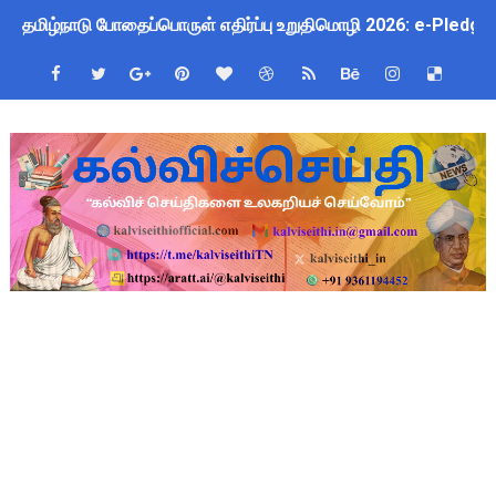
தமிழ்நாடு போதைப்பொருள் எதிர்ப்பு உறுதிமொழி 2026: e-Pledge
Kalai Thiruvizha 2026 - 2027 Forms: கலைத் திருவிழா போட்ட
TN Govt Education Loan Scheme 2025-26: SC/ST மாணவர்களுக
அரசு ஊழியர்களுக்கு ரூ.14,000 கோடி நிதி குறைப்பா? புதிய மர
தமிழகப் பள்ளிகளுக்கு முக்கிய அறிவிப்பு: ஆகஸ்ட் 10 தேசிய குட
Census 2026: HLO செயலியைப் பயன்படுத்தும் கணக்கெடுப்பாளர்
July 2026 Pay Slip Download: IFHRMS களஞ்சியம் வலைதளத்தி
WWF India வழங்கும் Wild Wisdom Global Challenge 2026 ஆங்க
4th & 5th Standard Ennum Ezhuthum Term 1 Set 10 Lesso
2027 Census Duty for Teachers: புதுக்கோட்டை CEO வெளியிட்