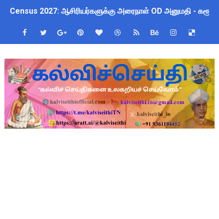
Census 2027: ஆசிரியர்களுக்கு அரைநாள் OD அனுமதி - கரூர் C
TN Budget Assembly Schedule 2026: பள்ளிக்கல்வித்துறை மீதா
ஆசிரியர்கள் கவனத்திற்கு! Census 2027 Duty: 28 மாவட்ட CEO &
நாமக்கல் மாவட்டம்: மக்கள் தொகை கணக்கெடுப்பு 2027 - ஆசிரியர
TN Budget 2026-2027 Highlights: மாணவர்களுக்கு இலவச லேப்டாப
பள்ளி மாணவர்களுக்கு 4 செட் இலவச சீருடை: EMIS தளத்தில் வி
TN SSLC Supplementary Result 2026: 10-ஆம் வகுப்பு துணைத் தே
நாளை ஆகஸ்ட் 6ஆம் தேதி உள்ளூர் விடுமுறை அறிவிக்கப்பட்டுள்ள
ஒருங்கிணைந்த பள்ளிக் கல்வியின் மாநிலத் திட்ட இயக்குநர் Dr.
தமிழ்நாடு அரசு ஊழியர்கள் கவனத்திற்கு: பணிநியமனம், பதவி