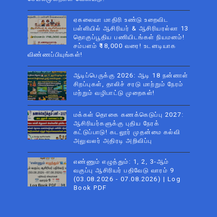
ஏகலைவா மாதிரி உண்டு உறைவிட
பள்ளியில் ஆசிரியர் & ஆசிரியரல்லா 13
தொகுப்பூதிய பணியிடங்கள் நியமனம்!
சம்பளம் ₹18,000 வரை! உடனடியாக
விண்ணப்பியுங்கள்!
ஆடிப்பெருக்கு 2026: ஆடி 18 நன்னாள்
சிறப்புகள், தாலிச் சரடு மாற்றும் நேரம்
மற்றும் வழிபாட்டு முறைகள்!
மக்கள் தொகை கணக்கெடுப்பு 2027:
ஆசிரியர்களுக்கு புதிய நேரக்
கட்டுப்பாடு! கடலூர் முதன்மை கல்வி
அலுவலர் அதிரடி அறிவிப்பு
எண்ணும் எழுத்தும்: 1, 2, 3-ஆம்
வகுப்பு ஆசிரியர் பதிவேடு வாரம் 9
(03.08.2026 - 07.08.2026) | Log
Book PDF