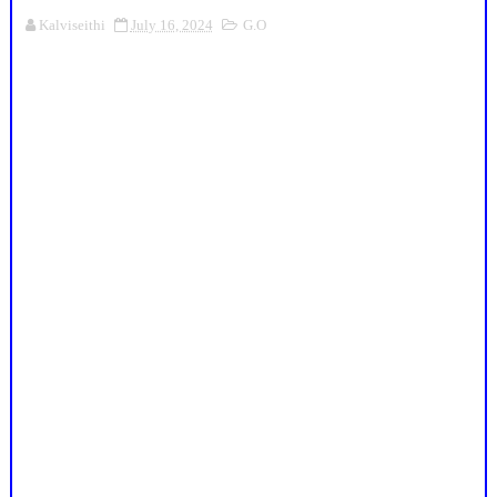
Kalviseithi
July 16, 2024
G.O