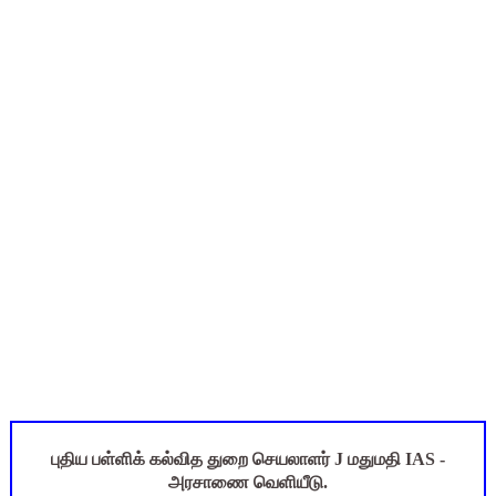
மகிழ் முற்றம் பதிவேடு PDF | Magizh Mutram Register PDF 
ஆடித் திருவாதிரை 2026: ஆகஸ்ட் 10 உள்ளூர் விடுமுறை - முழு வி
அரசுப் பள்ளியில் கழிவறை கதவைத் திறந்த 9 மாணவர்களுக்கு ம
TN CPS Teachers News: மறுநியமனம் பெற்ற ஆசிரியர்களுக்கு
TN Teachers Leave Rules: மருத்துவ விடுப்பு எடுக்கும் ஆசிரிய
புதிய பள்ளிக் கல்வித துறை செயலாளர் J மதுமதி IAS -
அரசாணை வெளியீடு.