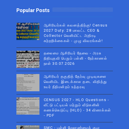
Popular Posts
ஆசிரியர்கள் கவனத்திற்கு! Census
2027 Duty: 28 மாவட்ட CEO &
Collector வெளியிட்ட அதிரடி
சுற்றறிக்கைகள் - முழு விவரங்கள்!
தலைமை ஆசிரியர் தேவை - அரசு
நிதியுதவி பெறும் பள்ளி - நேர்காணல்
நாள் 30.07.2026
ஆசிரியர் தகுதித் தேர்வு முடிவுகளை
வெளியிட இடைக்கால தடை விதித்து
உயர் நீதிமன்றம் உத்தரவு
CENSUS 2027 - HLO Questions -
வீட்டு பட்டியல் மற்றும் வீடுகளின்
கணக்கெடுப்பு (HLO) - 34 வினாக்கள்
- PDF
SMC - பள்ளி மேலாண்மைக் குழு