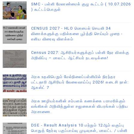
SMC - பள்ளி மேலாண்மைக் குழு கூட்டம் ( 10.07.2026
) கூட்டப்பொருள்
CENSUS 2027 - HLO மொபைல் செயலி 34
வினாக்களுக்கு பதில்களை பூர்த்தி செய்யும் முறை -
எளிய விரைவு விளக்கம்
Census 2027: ஆசிரியர்களுக்குப் பள்ளி நேர விலக்கு
அறிவிப்பு – மாவட்ட ஆட்சியர் நடவடிக்கை!
அரசு உதவிபெறும் மேல்நிலைப்பள்ளியில் நிரந்தர
பட்டதாரி ஆசிரியர் வேலைவாய்ப்பு 2026! கடைசி நாள்:
ஆகஸ்ட் 7
அரசு ஊழியர்களின் சம்பளக் கணக்கை பராமரிக்கும்
வங்கிகள் அறிவித்துள்ள சலுகைகள் விபரங்கள் பற்றிய
அரசாணை.
DSE - Result Analysis 10 மற்றும் 12ஆம் வகுப்பு
பொதுத் தேர்வு பகுப்பாய்வு முடிவுகள், மாவட்ட / பள்ளி