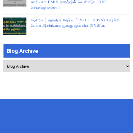
வாரியாக EMIS தளத்தில் வெளியீடு - DSE
செயல்முறைகள்!
ஆசிரியர் தகுதித் தேர்வு (TNTET–2025) தேர்ச்சி
பெற்ற ஆசிரியர்களுக்கு முக்கிய அறிவிப்பு
Blog Archive