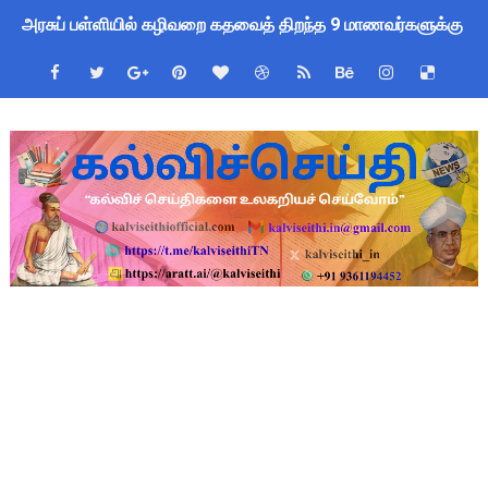
அரசுப் பள்ளியில் கழிவறை கதவைத் திறந்த 9 மாணவர்களுக்கு ம
புதிய முதன்மை கல்வி அலுவலர் (CEO) நியமனம்! பள்ளிக் கல்வித்
ஆசிரியர்கள் கவனத்திற்கு! Census 2027 Duty: 28 மாவட்ட CEO &
TN CPS Teachers News: மறுநியமனம் பெற்ற ஆசிரியர்களுக்கு
TN Teachers Leave Rules: மருத்துவ விடுப்பு எடுக்கும் ஆசிரிய
Census 2027: ஆசிரியர்களுக்கு அரைநாள் OD அனுமதி - கரூர் C
TN Budget Assembly Schedule 2026: பள்ளிக்கல்வித்துறை மீதா
நாமக்கல் மாவட்டம்: மக்கள் தொகை கணக்கெடுப்பு 2027 - ஆசிரியர
TN Budget 2026-2027 Highlights: மாணவர்களுக்கு இலவச லேப்டாப
பள்ளி மாணவர்களுக்கு 4 செட் இலவச சீருடை: EMIS தளத்தில் வி