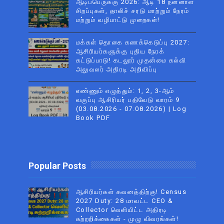
ஆடிப்பெருக்கு 2026: ஆடி 18 நன்னாள்
சிறப்புகள், தாலிச் சரடு மாற்றும் நேரம்
மற்றும் வழிபாட்டு முறைகள்!
மக்கள் தொகை கணக்கெடுப்பு 2027:
ஆசிரியர்களுக்கு புதிய நேரக்
கட்டுப்பாடு! கடலூர் முதன்மை கல்வி
அலுவலர் அதிரடி அறிவிப்பு
எண்ணும் எழுத்தும்: 1, 2, 3-ஆம்
வகுப்பு ஆசிரியர் பதிவேடு வாரம் 9
(03.08.2026 - 07.08.2026) | Log
Book PDF
Popular Posts
ஆசிரியர்கள் கவனத்திற்கு! Census
2027 Duty: 28 மாவட்ட CEO &
Collector வெளியிட்ட அதிரடி
சுற்றறிக்கைகள் - முழு விவரங்கள்!