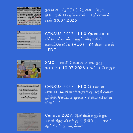
தலைமை ஆசிரியர் தேவை - அரசு
நிதியுதவி பெறும் பள்ளி - நேர்காணல்
நாள் 30.07.2026
CENSUS 2027 - HLO Questions -
வீட்டு பட்டியல் மற்றும் வீடுகளின்
கணக்கெடுப்பு (HLO) - 34 வினாக்கள்
- PDF
SMC - பள்ளி மேலாண்மைக் குழு
கூட்டம் ( 10.07.2026 ) கூட்டப்பொருள்
CENSUS 2027 - HLO மொபைல்
செயலி 34 வினாக்களுக்கு பதில்களை
பூர்த்தி செய்யும் முறை - எளிய விரைவு
விளக்கம்
Census 2027: ஆசிரியர்களுக்குப்
பள்ளி நேர விலக்கு அறிவிப்பு – மாவட்ட
ஆட்சியர் நடவடிக்கை!