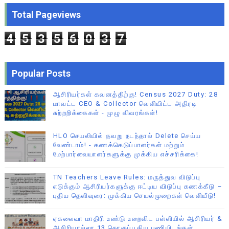
Total Pageviews
4
5
3
5
6
0
3
7
Popular Posts
ஆசிரியர்கள் கவனத்திற்கு! Census 2027 Duty: 28
மாவட்ட CEO & Collector வெளியிட்ட அதிரடி
சுற்றறிக்கைகள் - முழு விவரங்கள்!
HLO செயலியில் தவறு நடந்தால் Delete செய்ய
வேண்டாம்! - கணக்கெடுப்பாளர்கள் மற்றும்
மேற்பார்வையாளர்களுக்கு முக்கிய எச்சரிக்கை!
TN Teachers Leave Rules: மருத்துவ விடுப்பு
எடுக்கும் ஆசிரியர்களுக்கு ஈட்டிய விடுப்பு கணக்கீடு –
புதிய தெளிவுரை: முக்கிய செயல்முறைகள் வெளியீடு!
ஏகலைவா மாதிரி உண்டு உறைவிட பள்ளியில் ஆசிரியர் &
ஆசிரியரல்லா 13 தொகுப்பூதிய பணியிடங்கள்