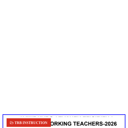
Census 2027: ஆசிரியர்களுக்கு அரை நாள் சுழற்சி முறையில் அனும
TET வழக்கு: மதுரை உயர்நீதிமன்றக் கிளை முக்கிய உத்தரவு! 8 
அரசு ஊழியர்கள் கவனத்திற்கு: ஓய்வுக்குப் பிறகும் சாதி சான்றிதழ்
UGTRB English Unit 4 Important Questions with Answers PDF
ஆடித் திருவாதிரை 2026: ஆகஸ்ட் 10 உள்ளூர் விடுமுறை - முழு வி
TRB INSTRUCTION