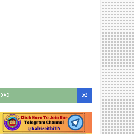
திட்ட இயக்குநராக கலைச்செல்வி மோகன், IAS நியமனம் - அரசாணை வெளி
்பாக முதலமைச்சரின் நிலையான ஆணைகள் (TN Govt Standing Order 
ரியர்களுக்கு புதிய விதிகள்!
ங்கள்!
றிக்கை வெளியீடு!
னுமதி - ஆட்சியர் சுற்றறிக்கை!
OAD
EO வெளியிட்ட முக்கிய அறிவிப்பு!
ற்றறிக்கை!