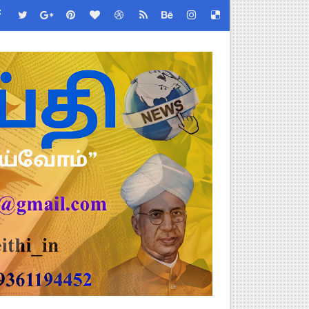
்றறிக்கைகள் - முழு விவரங்கள்!
்துறை அதிரடி தெளிவுரை உத்தரவு!
ு – புதிய தெளிவுரை: முக்கிய செயல்முறைகள் வெளியீடு!
!
2026 அன்று நடைபெறுகிறது - நிகழ்ச்சி நிரல் மற்றும் முக்கிய தே
EO சுற்றறிக்கை வெளியீடு
 வேலைவாய்ப்பு, மகளிர் நலன் & புதிய திட்டங்களின் முழு அறிவிப்ப
கக் கல்வித் துறை சுற்றறிக்கை!
க மதிப்பெண் சான்றிதழ் பதிவிறக்கம் செய்வது எப்படி? DGE முக்கிய