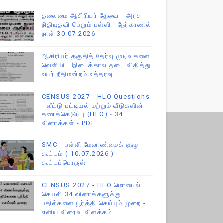
தலைமை ஆசிரியர் தேவை - அரசு
நிதியுதவி பெறும் பள்ளி - நேர்காணல்
நாள் 30.07.2026
ஆசிரியர் தகுதித் தேர்வு முடிவுகளை
வெளியிட இடைக்கால தடை விதித்து
உயர் நீதிமன்றம் உத்தரவு
CENSUS 2027 - HLO Questions
- வீட்டு பட்டியல் மற்றும் வீடுகளின்
கணக்கெடுப்பு (HLO) - 34
வினாக்கள் - PDF
SMC - பள்ளி மேலாண்மைக் குழு
கூட்டம் ( 10.07.2026 )
கூட்டப்பொருள்
CENSUS 2027 - HLO மொபைல்
செயலி 34 வினாக்களுக்கு
பதில்களை பூர்த்தி செய்யும் முறை -
எளிய விரைவு விளக்கம்