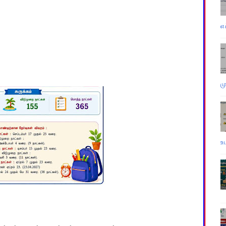
எ
ம
உ