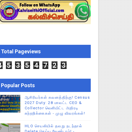
ஆணையிடு!
திமன்ற முழு அமர்வு தீர்ப்பு விவரங்கள்!
ிப்புகள்
Total Pageviews
ியை சஸ்பெண்ட்!
4
5
3
5
4
7
2
3
Popular Posts
ஆசிரியர்கள் கவனத்திற்கு! Census
2027 Duty: 28 மாவட்ட CEO &
Collector வெளியிட்ட அதிரடி
சுற்றறிக்கைகள் - முழு விவரங்கள்!
HLO செயலியில் தவறு நடந்தால்
Delete செய்ய வேண்டாம்! -