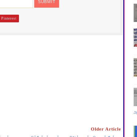
Pinterest
அ
Older Article