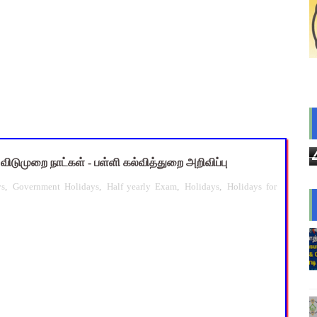
்றக் கிளை முக்கிய உத்தரவு! 8 வாரங்களில் முடிவெடுக்க அரசுக்கு 
்வுக்குப் பிறகும் சாதி சான்றிதழ் உண்மைத் தன்மை ரத்தாகுமா? உயர் நீ
nt Questions with Answers PDF Download | ஆசிரியர் தேர்வு குற
 10 உள்ளூர் விடுமுறை - முழு விவரங்கள்!
ைத் திறந்த 9 மாணவர்களுக்கு மின்சாரத் தாக்குதல் – தலைமை ஆசிர
ிடுமுறை நாட்கள் - பள்ளி கல்வித்துறை அறிவிப்பு
ys
,
Government Holidays
,
Half yearly Exam
,
Holidays
,
Holidays for