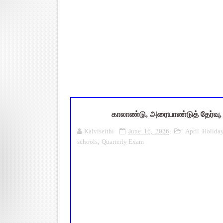
TET வழக்கு: மதுரை உயர்நீதிமன
அரசு ஊழியர்கள் கவனத்திற்கு: ஓய
UGTRB English Unit 4 Importa
ஆடித் திருவாதிரை 2026: ஆகஸ்ட்
அரசுப் பள்ளியில் கழிவறை கதவ
காலாண்டு, அரையாண்டுத் தேர்வு, வ
Kalviseithi
June 16, 2026
April Holida
schools
,
Quarterly Exam