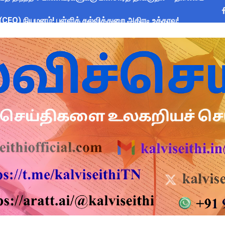
CEO) நியமனம்! பள்ளிக் கல்வித்துறை அதிரடி உத்தரவு!
sus 2027 Duty: 28 மாவட்ட CEO & Collector வெளியிட்ட அதிரடி சுற
யமனம் பெற்ற ஆசிரியர்களுக்கு ஊதியம் & நிலுவைத்தொகை - நிதித
்துவ விடுப்பு எடுக்கும் ஆசிரியர்களுக்கு ஈட்டிய விடுப்பு கணக்கீட
 அரைநாள் OD அனுமதி - கரூர் CEO வெளியிட்ட அதிரடி சுற்றறிக்கை
2026: பள்ளிக்கல்வித்துறை மீதான மானிய கோரிக்கை விவாதம் 24.08.
ை கணக்கெடுப்பு 2027 - ஆசிரியர்களுக்கு முக்கிய வழிகாட்டுதல்! C
s: மாணவர்களுக்கு இலவச லேப்டாப், சைக்கிள் & AI பயிற்சி - கல்வி,
லவச சீருடை: EMIS தளத்தில் விவரங்களை பதிவிட அவகாசம்! - தொடக்
2026: 10-ஆம் வகுப்பு துணைத் தேர்வு முடிவுகள் வெளியீடு! தற்காலி