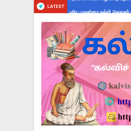
LATEST
புதிய முதன்மை கல்வி அலுவலர் (
ஆசிரியர்கள் கவனத்திற்கு! Cen
TN CPS Teachers News: மறுநி
TN Teachers Leave Rules: மருத
Census 2027: ஆசிரியர்களுக்கு
TN Budget Assembly Schedule 
நாமக்கல் மாவட்டம்: மக்கள் தொக
TN Budget 2026-2027 Highlight
பள்ளி மாணவர்களுக்கு 4 செட் இ
TN SSLC Supplementary Result 