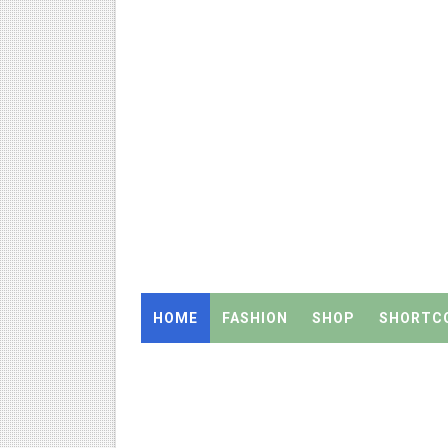
நாளை ஆகஸ்ட் 6ஆம் தேதி உள்ளூர
ஒருங்கிணைந்த பள்ளிக் கல்வியி
தமிழ்நாடு அரசு ஊழியர்கள் கவ
திருவண்ணாமலை CEO அதிரடி உத்
2027 Census Duty for Teache
இராணிப்பேட்டை: ஆசிரியர்களுக
Census 2027: கோவை பள்ளி ஆசி
HOME
FASHION
SHOP
SHORTC
Census 2027: ஆசிரியர்களுக்கு அ
Census 2027: திருவள்ளூர் மாவ
Census 2027: ஆசிரியர்களுக்கு 