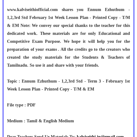
www.kalviseithiofficial.com shares you Ennum Ezhuthum -
1,2,3rd Std February 1st Week Lesson Plan - Printed Copy - T/M
& EM Note: We convey our special thanks to the teacher for this
dedicated work. These materials are for only Educational and
Competitive Exam Purpose. We hope it will help you for the
preparation of your exams . All the credits go to the creators who
created the study materials for the Students & Teachers of
Tamilnadu. So use it and share with your friends.
Topic : Ennum Ezhuthum - 1,2,3rd Std - Term 3 - February 1st
Week Lesson Plan - Printed Copy - T/M & EM
File type : PDF
Medium : Tamil & English Medium
Dear Teachers Send Ur Materials To:
kalviseithi.in@gmail.com