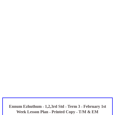
UGTRB English Unit 4 Important Questions with Answers PDF
மகிழ் முற்றம் பதிவேடு PDF | Magizh Mutram Register PDF 
Census 2027: ஆசிரியர்கள் கணக்கெடுப்பு பணி செய்ய 3 முக்கிய பு
ஆசிரியர்கள் & களப்பணியாளர்களுக்கு முக்கிய அறிவுறுத்தல் - வேல
TN Teachers Leave Rules: மருத்துவ விடுப்பு எடுக்கும் ஆசிரிய
Census 2027: ஆசிரியர்களுக்கு அரைநாள் OD அனுமதி - கரூர் C
Ennum Ezhuthum - 1,2,3rd Std - Term 3 - February 1st
Week Lesson Plan - Printed Copy - T/M & EM