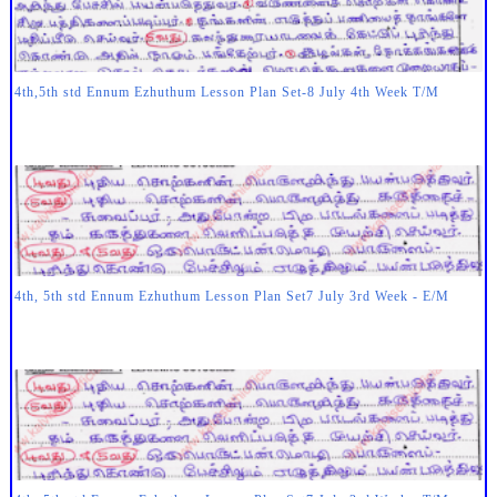
4th,5th std Ennum Ezhuthum Lesson Plan Set-8 July 4th Week T/M
4th, 5th std Ennum Ezhuthum Lesson Plan Set7 July 3rd Week - E/M