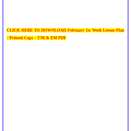
CLICK HERE TO DOWNLOAD February 1st Week Lesson Plan
- Printed Copy - T/M & EM PDF