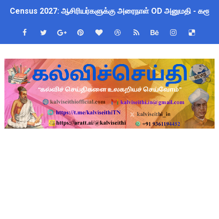
TN CPS Teachers News: மறுநியமனம் பெற்ற ஆசிரியர்களுக்கு
TN Budget Assembly Schedule 2026: பள்ளிக்கல்வித்துறை மீதா
ஆசிரியர்கள் கவனத்திற்கு! Census 2027 Duty: 28 மாவட்ட CEO &
நாமக்கல் மாவட்டம்: மக்கள் தொகை கணக்கெடுப்பு 2027 - ஆசிரியர
TN Budget 2026-2027 Highlights: மாணவர்களுக்கு இலவச லேப்டாப
பள்ளி மாணவர்களுக்கு 4 செட் இலவச சீருடை: EMIS தளத்தில் வி
TN SSLC Supplementary Result 2026: 10-ஆம் வகுப்பு துணைத் தே
நாளை ஆகஸ்ட் 6ஆம் தேதி உள்ளூர் விடுமுறை அறிவிக்கப்பட்டுள்ள
ஒருங்கிணைந்த பள்ளிக் கல்வியின் மாநிலத் திட்ட இயக்குநர் Dr.