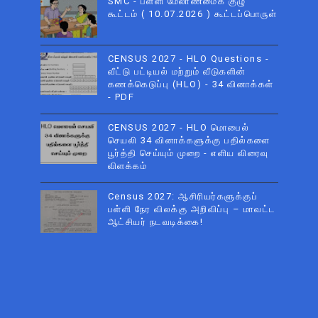
SMC - பள்ளி மேலாண்மைக் குழு
கூட்டம் ( 10.07.2026 ) கூட்டப்பொருள்
CENSUS 2027 - HLO Questions -
வீட்டு பட்டியல் மற்றும் வீடுகளின்
கணக்கெடுப்பு (HLO) - 34 வினாக்கள்
- PDF
CENSUS 2027 - HLO மொபைல்
செயலி 34 வினாக்களுக்கு பதில்களை
பூர்த்தி செய்யும் முறை - எளிய விரைவு
விளக்கம்
Census 2027: ஆசிரியர்களுக்குப்
பள்ளி நேர விலக்கு அறிவிப்பு – மாவட்ட
ஆட்சியர் நடவடிக்கை!