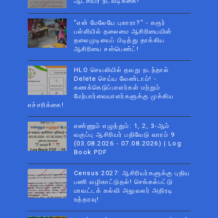
ஆட்சியர் நடவடிக்கை!
"என் மேலேயே புகாரா?" - கரூர்
பள்ளியில் தலைமை ஆசிரியையின்
தலைமுடியைப் பிடித்து தாக்கிய
ஆசிரியை சஸ்பெண்ட்!
HLO செயலியில் தவறு நடந்தால்
Delete செய்ய வேண்டாம்! -
கணக்கெடுப்பாளர்கள் மற்றும்
மேற்பார்வையாளர்களுக்கு முக்கிய
எச்சரிக்கை!
எண்ணும் எழுத்தும்: 1, 2, 3-ஆம்
வகுப்பு ஆசிரியர் பதிவேடு வாரம் 9
(03.08.2026 - 07.08.2026) | Log
Book PDF
Census 2027: ஆசிரியர்களுக்கு புதிய
பணி வழிகாட்டுதல்! செங்கல்பட்டு
மாவட்டக் கல்வி அலுவலர் அதிரடி
உத்தரவு!