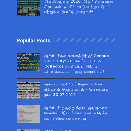
ஆடிப்பெருக்கு 2026: ஆடி 18 நன்னாள்
சிறப்புகள், தாலிச் சரடு மாற்றும் நேரம்
மற்றும் வழிபாட்டு முறைகள்!
Popular Posts
ஆசிரியர்கள் கவனத்திற்கு! Census
2027 Duty: 28 மாவட்ட CEO &
Collector வெளியிட்ட அதிரடி
சுற்றறிக்கைகள் - முழு விவரங்கள்!
தலைமை ஆசிரியர் தேவை - அரசு
நிதியுதவி பெறும் பள்ளி - நேர்காணல்
நாள் 30.07.2026
ஆசிரியர் தகுதித் தேர்வு முடிவுகளை
வெளியிட இடைக்கால தடை விதித்து
உயர் நீதிமன்றம் உத்தரவு