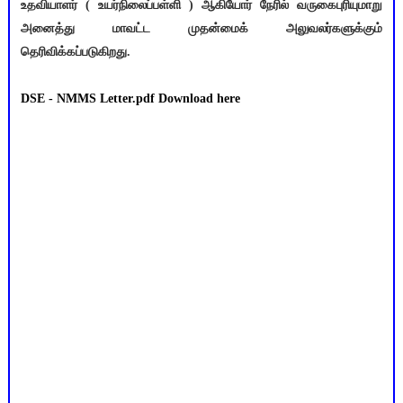
உதவியாளர் ( உயர்நிலைப்பள்ளி ) ஆகியோர் நேரில் வருகைபுரியுமாறு
அனைத்து மாவட்ட முதன்மைக் அலுவலர்களுக்கும்
தெரிவிக்கப்படுகிறது.
DSE - NMMS Letter.pdf Download here