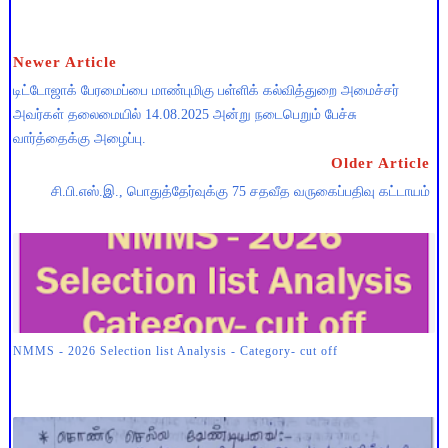
Newer Article
டிட்டோஜாக் பேரமைப்பை மாண்புமிகு பள்ளிக் கல்வித்துறை அமைச்சர்
அவர்கள் தலைமையில் 14.08.2025 அன்று நடைபெறும் பேச்சு
வார்த்தைக்கு அழைப்பு.
Older Article
சி.பி.எஸ்.இ., பொதுத்தேர்வுக்கு 75 சதவீத வருகைப்பதிவு கட்டாயம்
NMMS - 2026 Selection list Analysis - Category- cut off