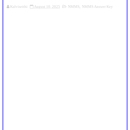
Kalviseithi
August 10, 2025
NMMS
,
NMMS Answer Key