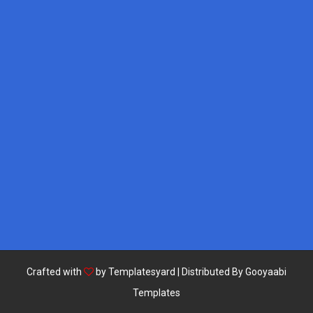
Crafted with
by
Templatesyard
| Distributed By
Gooyaabi
Templates