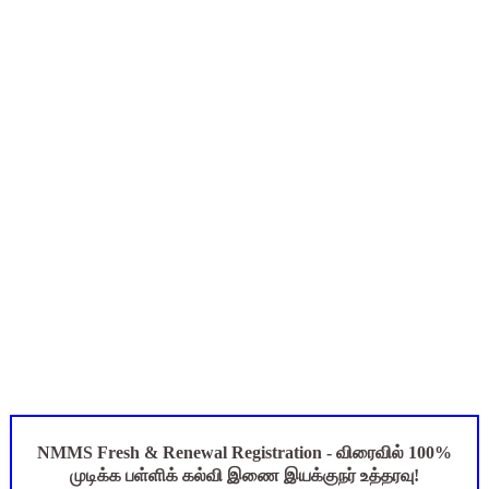
TN SSLC Supplementary Result 2026: 10-ஆம் வகுப்பு துணைத் தே
நாளை ஆகஸ்ட் 6ஆம் தேதி உள்ளூர் விடுமுறை அறிவிக்கப்பட்டுள்ள
July 2026 Pay Slip Download: IFHRMS களஞ்சியம் வலைதளத்தி
Census 2026: HLO செயலியைப் பயன்படுத்தும் கணக்கெடுப்பாளர்
WWF India வழங்கும் Wild Wisdom Global Challenge 2026 ஆங்க
NMMS Fresh & Renewal Registration - விரைவில் 100%
முடிக்க பள்ளிக் கல்வி இணை இயக்குநர் உத்தரவு!