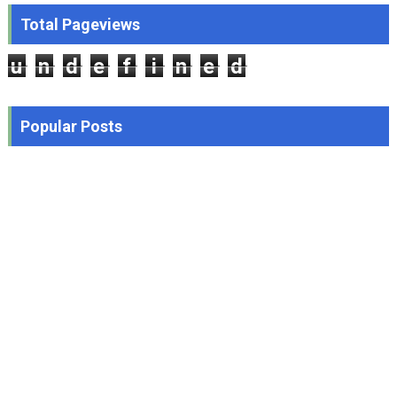
Total Pageviews
u
n
d
e
f
i
n
e
d
Popular Posts