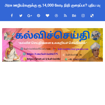
அரசு ஊழியர்களுக்கு ரூ.14,000 கோடி நிதி குறைப்பா? புதிய மர
தமிழகப் பள்ளிகளுக்கு முக்கிய அறிவிப்பு: ஆகஸ்ட் 10 தேசிய குட
Kalai Thiruvizha 2026 - 2027 Forms: கலைத் திருவிழா போட்ட
4th & 5th Standard Ennum Ezhuthum Term 1 Set 10 Lesso
2027 Census Duty for Teachers: புதுக்கோட்டை CEO வெளியிட்
Census 2027: கோவை பள்ளி ஆசிரியர்களுக்கு காலை, மாலை நேரங
திருவண்ணாமலை CEO அதிரடி உத்தரவு: முழு நாள் மக்கள் தொகை க
இராணிப்பேட்டை: ஆசிரியர்களுக்கு அரை நாள் OD அனுமதி! மக்க
அரசு உதவிபெறும் பள்ளி பட்டதாரி ஆசிரியர் வேலைவாய்ப்பு 2026 -
ஆடித் திருவாதிரை 2026: ஆகஸ்ட் 10 உள்ளூர் விடுமுறை - முழு வி