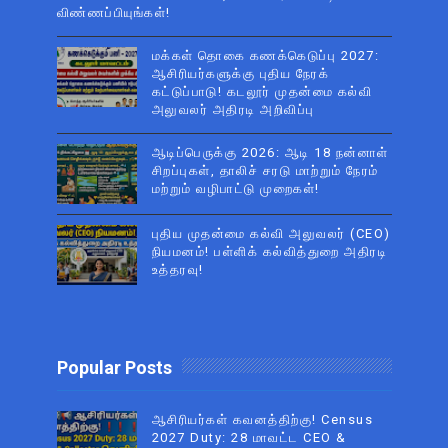
விண்ணப்பியுங்கள்!
மக்கள் தொகை கணக்கெடுப்பு 2027:
ஆசிரியர்களுக்கு புதிய நேரக்
கட்டுப்பாடு! கடலூர் முதன்மை கல்வி
அலுவலர் அதிரடி அறிவிப்பு
ஆடிப்பெருக்கு 2026: ஆடி 18 நன்னாள்
சிறப்புகள், தாலிச் சரடு மாற்றும் நேரம்
மற்றும் வழிபாட்டு முறைகள்!
புதிய முதன்மை கல்வி அலுவலர் (CEO)
நியமனம்! பள்ளிக் கல்வித்துறை அதிரடி
உத்தரவு!
Popular Posts
ஆசிரியர்கள் கவனத்திற்கு! Census
2027 Duty: 28 மாவட்ட CEO &