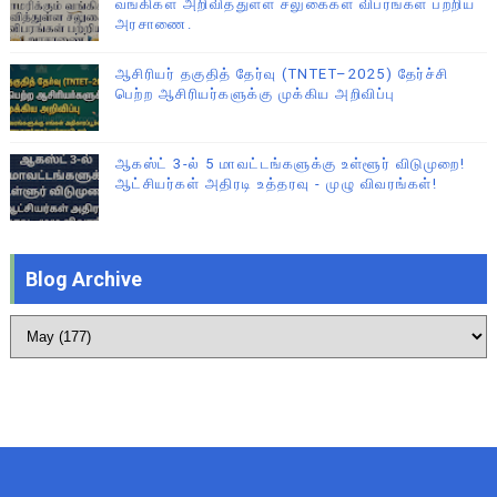
வங்கிகள் அறிவித்துள்ள சலுகைகள் விபரங்கள் பற்றிய
அரசாணை.
ஆசிரியர் தகுதித் தேர்வு (TNTET–2025) தேர்ச்சி
பெற்ற ஆசிரியர்களுக்கு முக்கிய அறிவிப்பு
ஆகஸ்ட் 3-ல் 5 மாவட்டங்களுக்கு உள்ளூர் விடுமுறை!
ஆட்சியர்கள் அதிரடி உத்தரவு - முழு விவரங்கள்!
Blog Archive