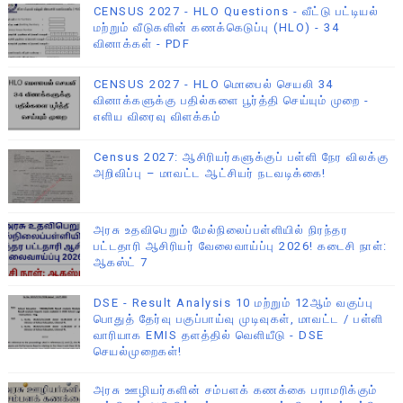
CENSUS 2027 - HLO Questions - வீட்டு பட்டியல்
மற்றும் வீடுகளின் கணக்கெடுப்பு (HLO) - 34
வினாக்கள் - PDF
CENSUS 2027 - HLO மொபைல் செயலி 34
வினாக்களுக்கு பதில்களை பூர்த்தி செய்யும் முறை -
எளிய விரைவு விளக்கம்
Census 2027: ஆசிரியர்களுக்குப் பள்ளி நேர விலக்கு
அறிவிப்பு – மாவட்ட ஆட்சியர் நடவடிக்கை!
அரசு உதவிபெறும் மேல்நிலைப்பள்ளியில் நிரந்தர
பட்டதாரி ஆசிரியர் வேலைவாய்ப்பு 2026! கடைசி நாள்:
ஆகஸ்ட் 7
DSE - Result Analysis 10 மற்றும் 12ஆம் வகுப்பு
பொதுத் தேர்வு பகுப்பாய்வு முடிவுகள், மாவட்ட / பள்ளி
வாரியாக EMIS தளத்தில் வெளியீடு - DSE
செயல்முறைகள்!
அரசு ஊழியர்களின் சம்பளக் கணக்கை பராமரிக்கும்