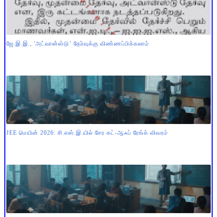
ஜே.இ.இ., 'அட்வான்ஸ்டு’ தேர்வுக்கு விண்ணப்பிக்கலாம்
JEE மெயின் 2026: சி.எஸ்.இ.யில் சேர கட்-ஆஃப் ரேங்க் விவரம்