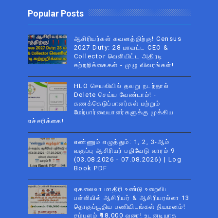
Popular Posts
ஆசிரியர்கள் கவனத்திற்கு! Census
2027 Duty: 28 மாவட்ட CEO &
Collector வெளியிட்ட அதிரடி
சுற்றறிக்கைகள் - முழு விவரங்கள்!
HLO செயலியில் தவறு நடந்தால்
Delete செய்ய வேண்டாம்! -
கணக்கெடுப்பாளர்கள் மற்றும்
மேற்பார்வையாளர்களுக்கு முக்கிய
எச்சரிக்கை!
எண்ணும் எழுத்தும்: 1, 2, 3-ஆம்
வகுப்பு ஆசிரியர் பதிவேடு வாரம் 9
(03.08.2026 - 07.08.2026) | Log
Book PDF
ஏகலைவா மாதிரி உண்டு உறைவிட
பள்ளியில் ஆசிரியர் & ஆசிரியரல்லா 13
தொகுப்பூதிய பணியிடங்கள் நியமனம்!
சம்பளம் ₹18,000 வரை! உடனடியாக