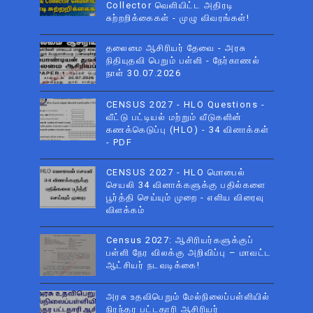
Collector வெளியிட்ட அதிரடி
சுற்றறிக்கைகள் - முழு விவரங்கள்!
தலைமை ஆசிரியர் தேவை - அரசு
நிதியுதவி பெறும் பள்ளி - நேர்காணல்
நாள் 30.07.2026
CENSUS 2027 - HLO Questions -
வீட்டு பட்டியல் மற்றும் வீடுகளின்
கணக்கெடுப்பு (HLO) - 34 வினாக்கள்
- PDF
CENSUS 2027 - HLO மொபைல்
செயலி 34 வினாக்களுக்கு பதில்களை
பூர்த்தி செய்யும் முறை - எளிய விரைவு
விளக்கம்
Census 2027: ஆசிரியர்களுக்குப்
பள்ளி நேர விலக்கு அறிவிப்பு – மாவட்ட
ஆட்சியர் நடவடிக்கை!
அரசு உதவிபெறும் மேல்நிலைப்பள்ளியில்
நிரந்தர பட்டதாரி ஆசிரியர்