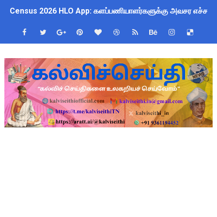
Census 2026 HLO App: களப்பணியாளர்களுக்கு அவசர எச்சரிக்கை!
July 2026 Pay Slip Download: IFHRMS களஞ்சியம் வலைதளத்தி
WWF India வழங்கும் Wild Wisdom Global Challenge 2026 ஆங்க
அரசு ஊழியர்களுக்கு ரூ.14,000 கோடி நிதி குறைப்பா? புதிய மர
தமிழகப் பள்ளிகளுக்கு முக்கிய அறிவிப்பு: ஆகஸ்ட் 10 தேசிய குட
Kalai Thiruvizha 2026 - 2027 Forms: கலைத் திருவிழா போட்ட
4th & 5th Standard Ennum Ezhuthum Term 1 Set 10 Lesso
2027 Census Duty for Teachers: புதுக்கோட்டை CEO வெளியிட்
Census 2027: கோவை பள்ளி ஆசிரியர்களுக்கு காலை, மாலை நேரங
திருவண்ணாமலை CEO அதிரடி உத்தரவு: முழு நாள் மக்கள் தொகை க