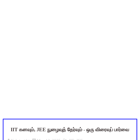
நாமக்கல் மாவட்டம்: மக்கள் தொகை கணக்கெடுப்பு 2027 - ஆசிரியர
TN Budget 2026-2027 Highlights: மாணவர்களுக்கு இலவச லேப்டாப
பள்ளி மாணவர்களுக்கு 4 செட் இலவச சீருடை: EMIS தளத்தில் வி
TN SSLC Supplementary Result 2026: 10-ஆம் வகுப்பு துணைத் தே
Census 2026: HLO செயலியைப் பயன்படுத்தும் கணக்கெடுப்பாளர்
Census 2026 HLO App: களப்பணியாளர்களுக்கு அவசர எச்சரிக்கை!
IIT கனவும், JEE நுழைவுத் தேர்வும் - ஒரு விரைவுப் பார்வை