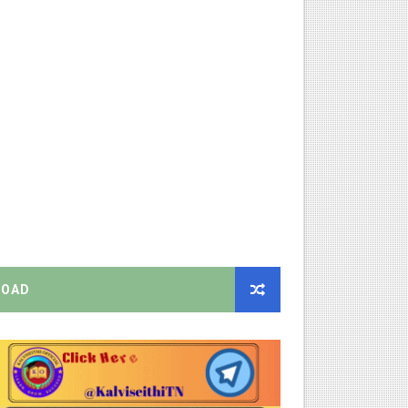
க மதிப்பெண் சான்றிதழ் பதிவிறக்கம் செய்வது எப்படி? DGE முக்கிய
திட்ட இயக்குநராக கலைச்செல்வி மோகன், IAS நியமனம் - அரசாணை வெளி
்பாக முதலமைச்சரின் நிலையான ஆணைகள் (TN Govt Standing Order 
ரியர்களுக்கு புதிய விதிகள்!
ங்கள்!
றிக்கை வெளியீடு!
OAD
னுமதி - ஆட்சியர் சுற்றறிக்கை!
EO வெளியிட்ட முக்கிய அறிவிப்பு!