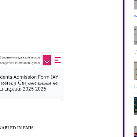
எ
ம
உ
NABLED IN EMIS