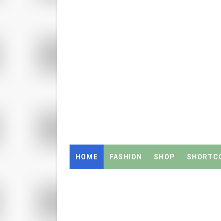
TN SSLC Supplementary Result 
நாளை ஆகஸ்ட் 6ஆம் தேதி உள்ளூர
ஒருங்கிணைந்த பள்ளிக் கல்வியி
தமிழ்நாடு அரசு ஊழியர்கள் கவ
திருவண்ணாமலை CEO அதிரடி உத்
2027 Census Duty for Teache
இராணிப்பேட்டை: ஆசிரியர்களுக
HOME
FASHION
SHOP
SHORTC
Census 2027: கோவை பள்ளி ஆசி
Census 2027: ஆசிரியர்களுக்கு அ
Census 2027: திருவள்ளூர் மாவ