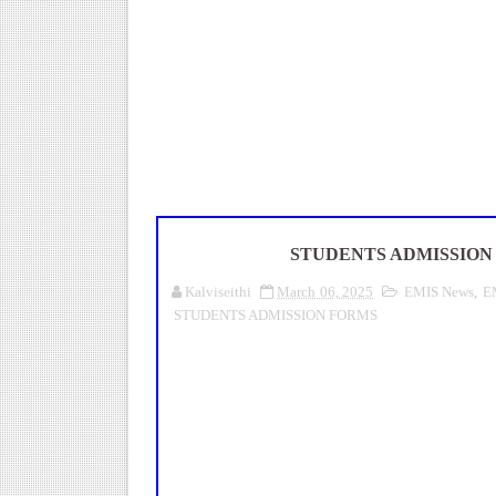
Census 2027: ஆசிரியர்களுக்கு 
TET வழக்கு: மதுரை உயர்நீதிமன
அரசு ஊழியர்கள் கவனத்திற்கு: ஓய
UGTRB English Unit 4 Importa
ஆடித் திருவாதிரை 2026: ஆகஸ்ட்
STUDENTS ADMISSION 
Kalviseithi
March 06, 2025
EMIS News
,
E
STUDENTS ADMISSION FORMS