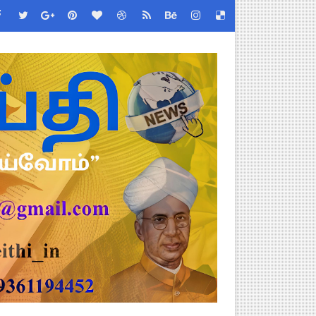
ியை சஸ்பெண்ட்!
்றறிக்கைகள் - முழு விவரங்கள்!
்துறை அதிரடி தெளிவுரை உத்தரவு!
ு – புதிய தெளிவுரை: முக்கிய செயல்முறைகள் வெளியீடு!
!
2026 அன்று நடைபெறுகிறது - நிகழ்ச்சி நிரல் மற்றும் முக்கிய தே
EO சுற்றறிக்கை வெளியீடு
 வேலைவாய்ப்பு, மகளிர் நலன் & புதிய திட்டங்களின் முழு அறிவிப்ப
கக் கல்வித் துறை சுற்றறிக்கை!