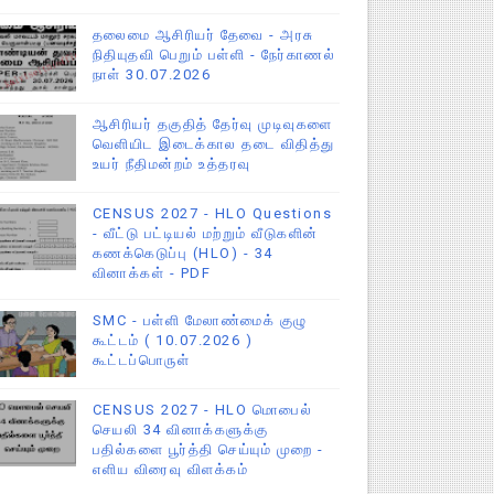
தலைமை ஆசிரியர் தேவை - அரசு
நிதியுதவி பெறும் பள்ளி - நேர்காணல்
நாள் 30.07.2026
ஆசிரியர் தகுதித் தேர்வு முடிவுகளை
வெளியிட இடைக்கால தடை விதித்து
உயர் நீதிமன்றம் உத்தரவு
CENSUS 2027 - HLO Questions
- வீட்டு பட்டியல் மற்றும் வீடுகளின்
கணக்கெடுப்பு (HLO) - 34
வினாக்கள் - PDF
SMC - பள்ளி மேலாண்மைக் குழு
கூட்டம் ( 10.07.2026 )
கூட்டப்பொருள்
CENSUS 2027 - HLO மொபைல்
செயலி 34 வினாக்களுக்கு
பதில்களை பூர்த்தி செய்யும் முறை -
எளிய விரைவு விளக்கம்