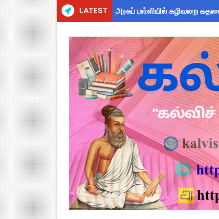
LATEST
அரசுப் பள்ளியில் கழிவறை கதவ
புதிய முதன்மை கல்வி அலுவலர் (
ஆசிரியர்கள் கவனத்திற்கு! Cen
TN CPS Teachers News: மறுநி
TN Teachers Leave Rules: மருத
Census 2027: ஆசிரியர்களுக்கு
TN Budget Assembly Schedule 
நாமக்கல் மாவட்டம்: மக்கள் தொக
TN Budget 2026-2027 Highlight
பள்ளி மாணவர்களுக்கு 4 செட் இ