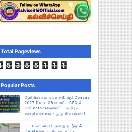
ற்றறிக்கை!
ஆணையிடு!
திமன்ற முழு அமர்வு தீர்ப்பு விவரங்கள்!
ிப்புகள்
Total Pageviews
4
5
3
5
5
1
1
1
Popular Posts
ஆசிரியர்கள் கவனத்திற்கு! Census
2027 Duty: 28 மாவட்ட CEO &
Collector வெளியிட்ட அதிரடி
சுற்றறிக்கைகள் - முழு விவரங்கள்!
HLO செயலியில் தவறு நடந்தால்
Delete செய்ய வேண்டாம்! -