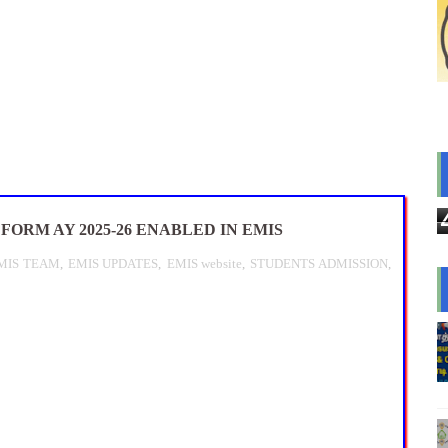
அரை நாள் சுழற்சி முறையில் அனுமதி - திருப்பத்தூர் CEO முக்கிய சு
்றக் கிளை முக்கிய உத்தரவு! 8 வாரங்களில் முடிவெடுக்க அரசுக்கு 
்வுக்குப் பிறகும் சாதி சான்றிதழ் உண்மைத் தன்மை ரத்தாகுமா? உயர் நீ
nt Questions with Answers PDF Download | ஆசிரியர் தேர்வு குற
 10 உள்ளூர் விடுமுறை - முழு விவரங்கள்!
FORM AY 2025-26 ENABLED IN EMIS
MIS TEAM
,
EMIS UPDATES
,
EMIS website
,
STUDENTS ADMISSION
,