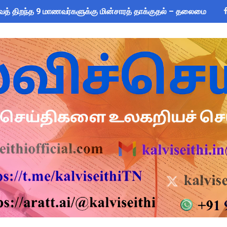
ைத் திறந்த 9 மாணவர்களுக்கு மின்சாரத் தாக்குதல் – தலைமை ஆசிர
CEO) நியமனம்! பள்ளிக் கல்வித்துறை அதிரடி உத்தரவு!
sus 2027 Duty: 28 மாவட்ட CEO & Collector வெளியிட்ட அதிரடி சுற
யமனம் பெற்ற ஆசிரியர்களுக்கு ஊதியம் & நிலுவைத்தொகை - நிதித
்துவ விடுப்பு எடுக்கும் ஆசிரியர்களுக்கு ஈட்டிய விடுப்பு கணக்கீட
 அரைநாள் OD அனுமதி - கரூர் CEO வெளியிட்ட அதிரடி சுற்றறிக்கை
2026: பள்ளிக்கல்வித்துறை மீதான மானிய கோரிக்கை விவாதம் 24.08.
ை கணக்கெடுப்பு 2027 - ஆசிரியர்களுக்கு முக்கிய வழிகாட்டுதல்! C
s: மாணவர்களுக்கு இலவச லேப்டாப், சைக்கிள் & AI பயிற்சி - கல்வி,
லவச சீருடை: EMIS தளத்தில் விவரங்களை பதிவிட அவகாசம்! - தொடக்