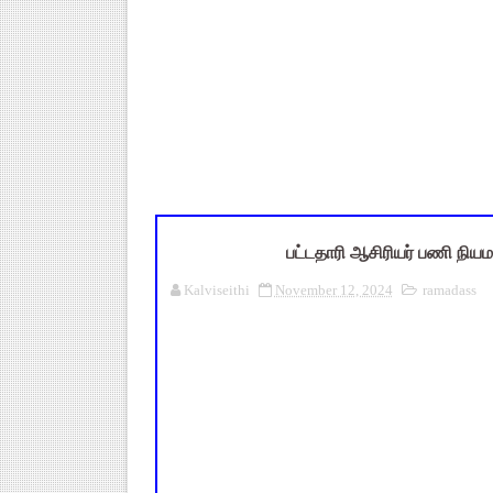
புதிய முதன்மை கல்வி அலுவலர் (
ஆசிரியர்கள் கவனத்திற்கு! Cen
TN CPS Teachers News: மறுநி
TN Teachers Leave Rules: மருத
மக்கள் தொகை கணக்கெடுப்பு பண
பட்டதாரி ஆசிரியர் பணி நியம
Kalviseithi
November 12, 2024
ramadass