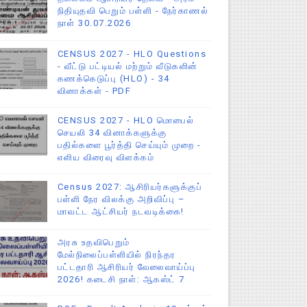
நிதியுதவி பெறும் பள்ளி - நேர்காணல்
நாள் 30.07.2026
CENSUS 2027 - HLO Questions
- வீட்டு பட்டியல் மற்றும் வீடுகளின்
கணக்கெடுப்பு (HLO) - 34
வினாக்கள் - PDF
CENSUS 2027 - HLO மொபைல்
செயலி 34 வினாக்களுக்கு
பதில்களை பூர்த்தி செய்யும் முறை -
எளிய விரைவு விளக்கம்
Census 2027: ஆசிரியர்களுக்குப்
பள்ளி நேர விலக்கு அறிவிப்பு –
மாவட்ட ஆட்சியர் நடவடிக்கை!
அரசு உதவிபெறும்
மேல்நிலைப்பள்ளியில் நிரந்தர
பட்டதாரி ஆசிரியர் வேலைவாய்ப்பு
2026! கடைசி நாள்: ஆகஸ்ட் 7