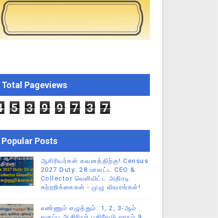
்றறிக்கைகள் - முழு விவரங்கள்!
்துறை அதிரடி தெளிவுரை உத்தரவு!
ு – புதிய தெளிவுரை: முக்கிய செயல்முறைகள் வெளியீடு!
Total Pageviews
ி உத்தரவு!
4
5
3
9
9
7
3
7
Popular Posts
ஆசிரியர்கள் கவனத்திற்கு! Census
2027 Duty: 28 மாவட்ட CEO &
Collector வெளியிட்ட அதிரடி
சுற்றறிக்கைகள் - முழு விவரங்கள்!
எண்ணும் எழுத்தும்: 1, 2, 3-ஆம்
வகுப்பு ஆசிரியர் பதிவேடு வாரம் 9