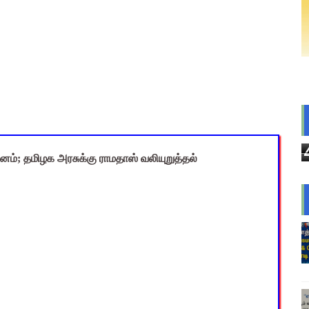
CEO) நியமனம்! பள்ளிக் கல்வித்துறை அதிரடி உத்தரவு!
sus 2027 Duty: 28 மாவட்ட CEO & Collector வெளியிட்ட அதிரடி சுற
யமனம் பெற்ற ஆசிரியர்களுக்கு ஊதியம் & நிலுவைத்தொகை - நிதித
்துவ விடுப்பு எடுக்கும் ஆசிரியர்களுக்கு ஈட்டிய விடுப்பு கணக்கீட
ி: ஆசிரியர்களுக்கு அரைநாள் OD அனுமதி - தஞ்சாவூர் CEO அதிரட
னம்; தமிழக அரசுக்கு ராமதாஸ் வலியுறுத்தல்