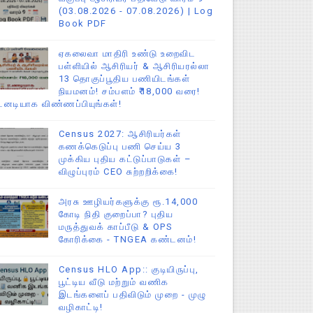
(03.08.2026 - 07.08.2026) | Log
Book PDF
ஏகலைவா மாதிரி உண்டு உறைவிட
பள்ளியில் ஆசிரியர் & ஆசிரியரல்லா
13 தொகுப்பூதிய பணியிடங்கள்
நியமனம்! சம்பளம் ₹18,000 வரை!
டனடியாக விண்ணப்பியுங்கள்!
Census 2027: ஆசிரியர்கள்
கணக்கெடுப்பு பணி செய்ய 3
முக்கிய புதிய கட்டுப்பாடுகள் –
விழுப்புரம் CEO சுற்றறிக்கை!
அரசு ஊழியர்களுக்கு ரூ.14,000
கோடி நிதி குறைப்பா? புதிய
மருத்துவக் காப்பீடு & OPS
கோரிக்கை - TNGEA கண்டனம்!
Census HLO App:: குடியிருப்பு,
பூட்டிய வீடு மற்றும் வணிக
இடங்களைப் பதிவிடும் முறை - முழு
வழிகாட்டி!