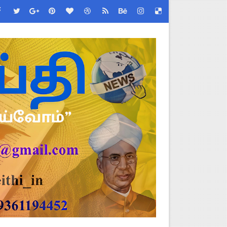
ரவு!
 ஆணையர் சுற்றறிக்கை!
 செய்வது எப்படி?
 (Albendazole 400 mg) மாத்திரை வழங்க பள்ளிக்கல்வித்துறை முக்கி
 - TNGEA கண்டனம்!
்! எப்படி விண்ணப்பிப்பது?
ப்பூர்வ விதிகள்!
படிவங்கள் ஒரே லிங்க்கில்!
ேண்டிய முக்கிய விதிகள்!