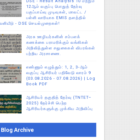
DSE - Result Analysis 10 மற்றும்
12ஆம் வகுப்பு பொதுத் தேர்வு
பகுப்பாய்வு முடிவுகள், மாவட்ட /
பள்ளி வாரியாக EMIS தளத்தில்
ெளியீடு - DSE செயல்முறைகள்!
அரசு ஊழியர்களின் சம்பளக்
கணக்கை பராமரிக்கும் வங்கிகள்
அறிவித்துள்ள சலுகைகள் விபரங்கள்
பற்றிய அரசாணை.
எண்ணும் எழுத்தும்: 1, 2, 3-ஆம்
வகுப்பு ஆசிரியர் பதிவேடு வாரம் 9
(03.08.2026 - 07.08.2026) | Log
Book PDF
ஆசிரியர் தகுதித் தேர்வு (TNTET–
2025) தேர்ச்சி பெற்ற
ஆசிரியர்களுக்கு முக்கிய அறிவிப்பு
Blog Archive