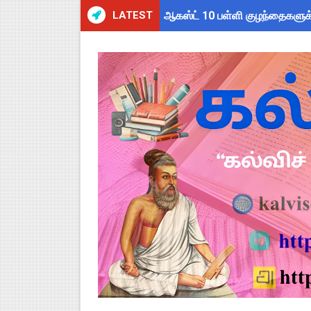
LATEST
ஆகஸ்ட் 10 பள்ளி குழந்தைகளுக்
Census 2027 Tamil Nadu: சென
தமிழ்நாடு போதைப்பொருள் எதிர்
தமிழகப் பள்ளிகளுக்கு முக்கிய 
அரசு ஊழியர்களுக்கு ரூ.14,000
பள்ளிகளில் கொடியேற்ற தலைமை ஆ
TN Govt Education Loan Sche
Census 2026 HLO App: களப்பணி
Kalai Thiruvizha 2026 - 2027
Census 2026: HLO செயலியைப் 