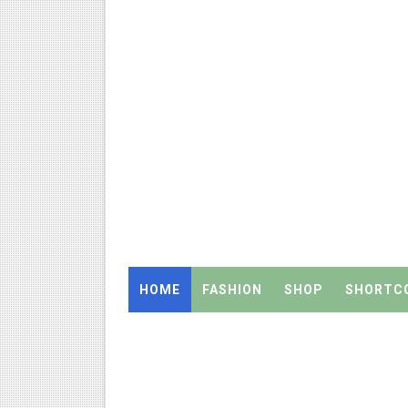
July 2026 Pay Slip Download
WWF India வழங்கும் Wild Wisd
4th & 5th Standard Ennum E
2027 Census Duty for Teache
Census 2027: கோவை பள்ளி ஆசி
திருவண்ணாமலை CEO அதிரடி உத்
இராணிப்பேட்டை: ஆசிரியர்களுக
HOME
FASHION
SHOP
SHORTC
அரசு உதவிபெறும் பள்ளி பட்டதார
ஆடித் திருவாதிரை 2026: ஆகஸ்ட்
அரசுப் பள்ளியில் கழிவறை கதவ