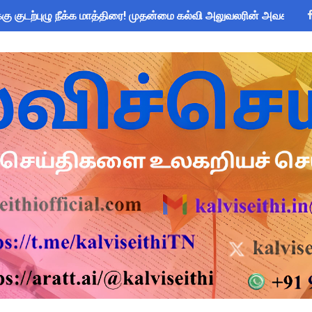
கு குடற்புழு நீக்க மாத்திரை! முதன்மை கல்வி அலுவலரின் அவசர உத்த
்னை மாநகராட்சி ஊழியர்களுக்கு அரை நாள் விடுப்பு - மாநகராட்சி
ப்பு உறுதிமொழி 2026: e-Pledge சான்றிதழ் ஆன்லைனில் பதிவிறக்கம்
அறிவிப்பு: ஆகஸ்ட் 10 தேசிய குடற்புழு நீக்க நாள் - அல்பெண்டசோல்
 கோடி நிதி குறைப்பா? புதிய மருத்துவக் காப்பீடு & OPS கோரிக்கை
சிரியர்களுக்கு மட்டுமே உரிமை: கல்வித்துறை அதிரடி உத்தரவு!
me 2025-26: SC/ST மாணவர்களுக்கு ரூ.40 லட்சம் வரை கல்விக்கடன
யாளர்களுக்கு அவசர எச்சரிக்கை! முக்கிய வழிகாட்டுதல்கள் & சட்ட
 Forms: கலைத் திருவிழா போட்டிகளுக்கான அனைத்து Excel & Word 
பயன்படுத்தும் கணக்கெடுப்பாளர்கள், மேற்பார்வையாளர்கள் அறிய வ