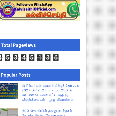
திமன்ற முழு அமர்வு தீர்ப்பு விவரங்கள்!
ிப்புகள்
CEO சுற்றறிக்கை!
Total Pageviews
்துறை அதிரடி தெளிவுரை உத்தரவு!
4
5
3
4
5
1
3
6
Popular Posts
ஆசிரியர்கள் கவனத்திற்கு! Census
2027 Duty: 28 மாவட்ட CEO &
Collector வெளியிட்ட அதிரடி
சுற்றறிக்கைகள் - முழு விவரங்கள்!
HLO செயலியில் தவறு நடந்தால்
Delete செய்ய வேண்டாம்! -