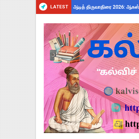
LATEST
ஆடித் திருவாதிரை 2026: ஆகஸ்ட்
TN Teachers Leave Rules: மருத
Census 2027: ஆசிரியர்களுக்கு
TN Budget Assembly Schedule 
ஆசிரியர்கள் கவனத்திற்கு! Cen
நாமக்கல் மாவட்டம்: மக்கள் தொக
TN Budget 2026-2027 Highlight
பள்ளி மாணவர்களுக்கு 4 செட் இ
TN SSLC Supplementary Result 
நாளை ஆகஸ்ட் 6ஆம் தேதி உள்ளூர