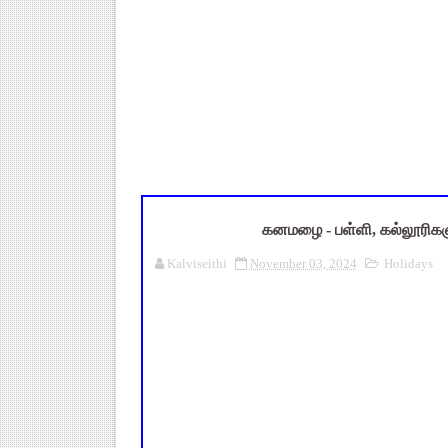
அரசு ஊழியர்கள் கவனத்திற்கு: ஓய
UGTRB English Unit 4 Importa
மகிழ் முற்றம் பதிவேடு PDF |
Census 2027: ஆசிரியர்கள் கணக்க
TN CPS Teachers News: மறுநி
கனமழை - பள்ளி, கல்லூரிகளு
Kalviseithi
November 03, 2024
Holidays