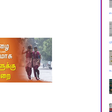
எ
ம
உ