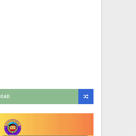
திட்ட இயக்குநராக கலைச்செல்வி மோகன், IAS நியமனம் - அரசாணை வெளி
்பாக முதலமைச்சரின் நிலையான ஆணைகள் (TN Govt Standing Order 
ரியர்களுக்கு புதிய விதிகள்!
ங்கள்!
றிக்கை வெளியீடு!
னுமதி - ஆட்சியர் சுற்றறிக்கை!
OAD
EO வெளியிட்ட முக்கிய அறிவிப்பு!
ற்றறிக்கை!
ஆணையிடு!