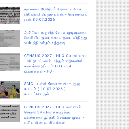
தலைமை ஆசிரியர் தேவை - அரசு
நிதியுதவி பெறும் பள்ளி - நேர்காணல்
நாள் 30.07.2026
ஆசிரியர் தகுதித் தேர்வு முடிவுகளை
வெளியிட இடைக்கால தடை விதித்து
உயர் நீதிமன்றம் உத்தரவு
CENSUS 2027 - HLO Questions
- வீட்டு பட்டியல் மற்றும் வீடுகளின்
கணக்கெடுப்பு (HLO) - 34
வினாக்கள் - PDF
SMC - பள்ளி மேலாண்மைக் குழு
கூட்டம் ( 10.07.2026 )
கூட்டப்பொருள்
CENSUS 2027 - HLO மொபைல்
செயலி 34 வினாக்களுக்கு
பதில்களை பூர்த்தி செய்யும் முறை -
எளிய விரைவு விளக்கம்