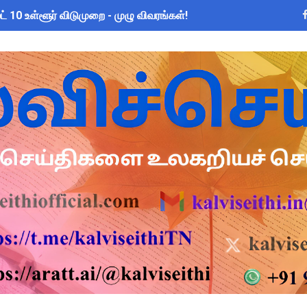
 10 உள்ளூர் விடுமுறை - முழு விவரங்கள்!
்துவ விடுப்பு எடுக்கும் ஆசிரியர்களுக்கு ஈட்டிய விடுப்பு கணக்கீட
 அரைநாள் OD அனுமதி - கரூர் CEO வெளியிட்ட அதிரடி சுற்றறிக்கை
2026: பள்ளிக்கல்வித்துறை மீதான மானிய கோரிக்கை விவாதம் 24.08.
sus 2027 Duty: 28 மாவட்ட CEO & Collector வெளியிட்ட அதிரடி சுற
ை கணக்கெடுப்பு 2027 - ஆசிரியர்களுக்கு முக்கிய வழிகாட்டுதல்! C
s: மாணவர்களுக்கு இலவச லேப்டாப், சைக்கிள் & AI பயிற்சி - கல்வி,
லவச சீருடை: EMIS தளத்தில் விவரங்களை பதிவிட அவகாசம்! - தொடக்
2026: 10-ஆம் வகுப்பு துணைத் தேர்வு முடிவுகள் வெளியீடு! தற்காலி
் விடுமுறை அறிவிக்கப்பட்டுள்ள 2 மாவட்டங்கள்