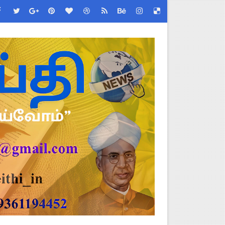
ு – புதிய தெளிவுரை: முக்கிய செயல்முறைகள் வெளியீடு!
!
2026 அன்று நடைபெறுகிறது - நிகழ்ச்சி நிரல் மற்றும் முக்கிய தே
்றறிக்கைகள் - முழு விவரங்கள்!
EO சுற்றறிக்கை வெளியீடு
 வேலைவாய்ப்பு, மகளிர் நலன் & புதிய திட்டங்களின் முழு அறிவிப்ப
கக் கல்வித் துறை சுற்றறிக்கை!
க மதிப்பெண் சான்றிதழ் பதிவிறக்கம் செய்வது எப்படி? DGE முக்கிய