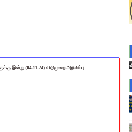
்வுக்குப் பிறகும் சாதி சான்றிதழ் உண்மைத் தன்மை ரத்தாகுமா? உயர் நீ
nt Questions with Answers PDF Download | ஆசிரியர் தேர்வு குற
 Magizh Mutram Register PDF Free Download
ெடுப்பு பணி செய்ய 3 முக்கிய புதிய கட்டுப்பாடுகள் – விழுப்புரம் 
யமனம் பெற்ற ஆசிரியர்களுக்கு ஊதியம் & நிலுவைத்தொகை - நிதித
க்கு இன்று (04.11.24) விடுமுறை அறிவிப்பு