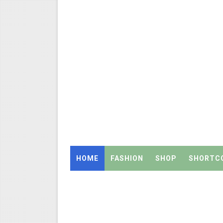
ஒருங்கிணைந்த பள்ளிக் கல்வியி
தமிழ்நாடு அரசு ஊழியர்கள் கவ
திருவண்ணாமலை CEO அதிரடி உத்
2027 Census Duty for Teache
இராணிப்பேட்டை: ஆசிரியர்களுக
Census 2027: கோவை பள்ளி ஆசி
Census 2027: ஆசிரியர்களுக்கு அ
HOME
FASHION
SHOP
SHORTC
Census 2027: திருவள்ளூர் மாவ
Census 2027: ஆசிரியர்களுக்கு 
TET வழக்கு: மதுரை உயர்நீதிமன