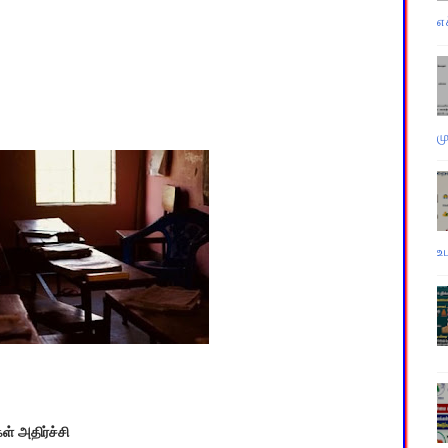
எ
ம
உ
் அதிர்ச்சி