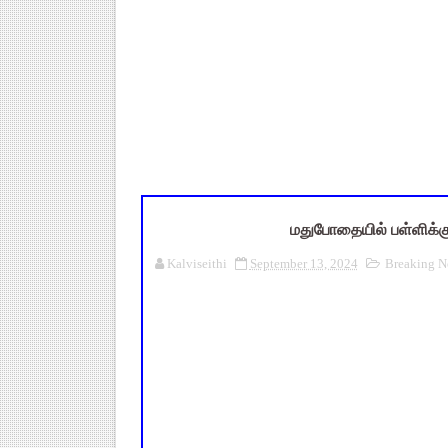
TN SSLC Supplementary Result 
நாளை ஆகஸ்ட் 6ஆம் தேதி உள்ளூர
ஒருங்கிணைந்த பள்ளிக் கல்வியி
தமிழ்நாடு அரசு ஊழியர்கள் கவ
அரசு உதவிபெறும் பள்ளி பட்டதார
மதுபோதையில் பள்ளிக்கு
Kalviseithi
September 13, 2024
Breaking N