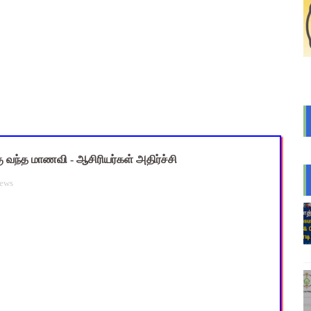
2026: 10-ஆம் வகுப்பு துணைத் தேர்வு முடிவுகள் வெளியீடு! தற்காலி
் விடுமுறை அறிவிக்கப்பட்டுள்ள 2 மாவட்டங்கள்
ன் மாநிலத் திட்ட இயக்குநர் Dr.M.ஆர்த்தி, IAS மாற்றம் - புதிய 
னத்திற்கு: பணிநியமனம், பதவி உயர்வு மற்றும் இடமாறுதல் தொடர
ி ஆசிரியர் வேலைவாய்ப்பு 2026 - கடைசி நாள்: 12.08.2026 - உடனே வ
 வந்த மாணவி - ஆசிரியர்கள் அதிர்ச்சி
ews