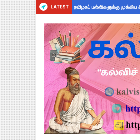
LATEST
தமிழகப் பள்ளிகளுக்கு முக்கிய 
பள்ளி மாணவர்களுக்குப் பிரம்மா
இராணிப்பேட்டை: ஆசிரியர்களுக
Kalai Thiruvizha 2026 - 2027
July 2026 Pay Slip Download
4th & 5th Standard Ennum E
2027 Census Duty for Teache
Census 2027: கோவை பள்ளி ஆசி
திருவண்ணாமலை CEO அதிரடி உத்
ஆடித் திருவாதிரை 2026: ஆகஸ்ட்