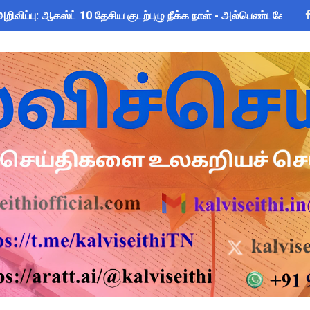
அறிவிப்பு: ஆகஸ்ட் 10 தேசிய குடற்புழு நீக்க நாள் - அல்பெண்டசோல்
ண்ட வினாடி வினா போட்டி 2026! வென்றால் இலவச இயற்கை சுற்றுலா - த
்கு அரை நாள் OD அனுமதி! மக்கள் தொகை கணக்கெடுப்பு பணி சுற்ற
 Forms: கலைத் திருவிழா போட்டிகளுக்கான அனைத்து Excel & Word 
: IFHRMS களஞ்சியம் வலைதளத்தில் ஜூலை மாத சம்பள சீட் டவுன்லோட
zhuthum Term 1 Set 10 Lesson Plan August 2026 - Download
rs: புதுக்கோட்டை CEO வெளியிட்ட அவசர சுற்றறிக்கை - முழு விவர
ரியர்களுக்கு காலை, மாலை நேரங்களில் கணக்கெடுப்பு பணி செய்ய அ
தரவு: முழு நாள் மக்கள் தொகை கணக்கெடுப்பு பணிக்குத் தடை! ஆசி
 10 உள்ளூர் விடுமுறை - முழு விவரங்கள்!