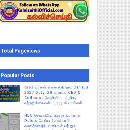
க மதிப்பெண் சான்றிதழ் பதிவிறக்கம் செய்வது எப்படி? DGE முக்கிய
திட்ட இயக்குநராக கலைச்செல்வி மோகன், IAS நியமனம் - அரசாணை வெளி
்பாக முதலமைச்சரின் நிலையான ஆணைகள் (TN Govt Standing Order 
Total Pageviews
ிண்ணப்பியுங்கள்!
Popular Posts
ஆசிரியர்கள் கவனத்திற்கு! Census
2027 Duty: 28 மாவட்ட CEO &
Collector வெளியிட்ட அதிரடி
சுற்றறிக்கைகள் - முழு விவரங்கள்!
HLO செயலியில் தவறு நடந்தால்
Delete செய்ய வேண்டாம்! -
கணக்கெடுப்பாளர்கள் மற்றும்