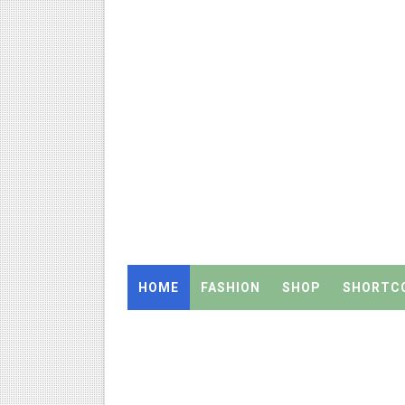
அரசுப் பள்ளியில் கழிவறை கதவ
புதிய முதன்மை கல்வி அலுவலர் (
ஆசிரியர்கள் கவனத்திற்கு! Cen
TN CPS Teachers News: மறுநி
TN Teachers Leave Rules: மருத
Census 2027: ஆசிரியர்களுக்கு
TN Budget Assembly Schedule 
HOME
FASHION
SHOP
SHORTC
நாமக்கல் மாவட்டம்: மக்கள் தொக
TN Budget 2026-2027 Highlight
பள்ளி மாணவர்களுக்கு 4 செட் இ