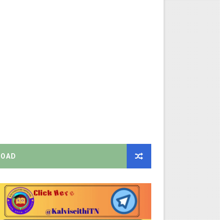
ியை சஸ்பெண்ட்!
்றறிக்கைகள் - முழு விவரங்கள்!
்துறை அதிரடி தெளிவுரை உத்தரவு!
ு – புதிய தெளிவுரை: முக்கிய செயல்முறைகள் வெளியீடு!
!
2026 அன்று நடைபெறுகிறது - நிகழ்ச்சி நிரல் மற்றும் முக்கிய தே
OAD
EO சுற்றறிக்கை வெளியீடு
 வேலைவாய்ப்பு, மகளிர் நலன் & புதிய திட்டங்களின் முழு அறிவிப்ப
கக் கல்வித் துறை சுற்றறிக்கை!