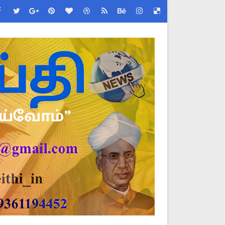
 (Albendazole 400 mg) மாத்திரை வழங்க பள்ளிக்கல்வித்துறை முக்கி
மிழ்நாடு பள்ளிக்கல்வித் துறை சுற்றறிக்கை!
றிக்கை வெளியீடு!
படிவங்கள் ஒரே லிங்க்கில்!
் செய்யும் முறை!
 Link
ங்கள்!
னுமதி - ஆட்சியர் சுற்றறிக்கை!
ரியர்களுக்கு புதிய விதிகள்!