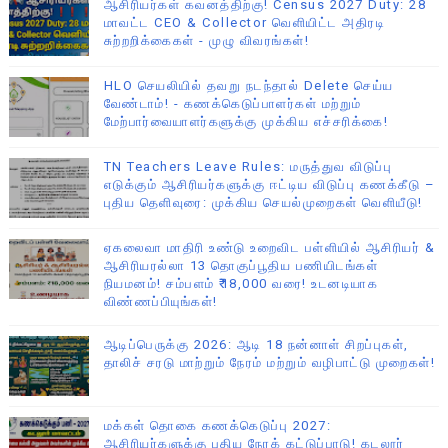
ஆசிரியர்கள் கவனத்திற்கு! Census 2027 Duty: 28
மாவட்ட CEO & Collector வெளியிட்ட அதிரடி
சுற்றறிக்கைகள் - முழு விவரங்கள்!
HLO செயலியில் தவறு நடந்தால் Delete செய்ய
வேண்டாம்! - கணக்கெடுப்பாளர்கள் மற்றும்
மேற்பார்வையாளர்களுக்கு முக்கிய எச்சரிக்கை!
TN Teachers Leave Rules: மருத்துவ விடுப்பு
எடுக்கும் ஆசிரியர்களுக்கு ஈட்டிய விடுப்பு கணக்கீடு –
புதிய தெளிவுரை: முக்கிய செயல்முறைகள் வெளியீடு!
ஏகலைவா மாதிரி உண்டு உறைவிட பள்ளியில் ஆசிரியர் &
ஆசிரியரல்லா 13 தொகுப்பூதிய பணியிடங்கள்
நியமனம்! சம்பளம் ₹18,000 வரை! உடனடியாக
விண்ணப்பியுங்கள்!
ஆடிப்பெருக்கு 2026: ஆடி 18 நன்னாள் சிறப்புகள்,
தாலிச் சரடு மாற்றும் நேரம் மற்றும் வழிபாட்டு முறைகள்!
மக்கள் தொகை கணக்கெடுப்பு 2027:
ஆசிரியர்களுக்கு புதிய நேரக் கட்டுப்பாடு! கடலூர்