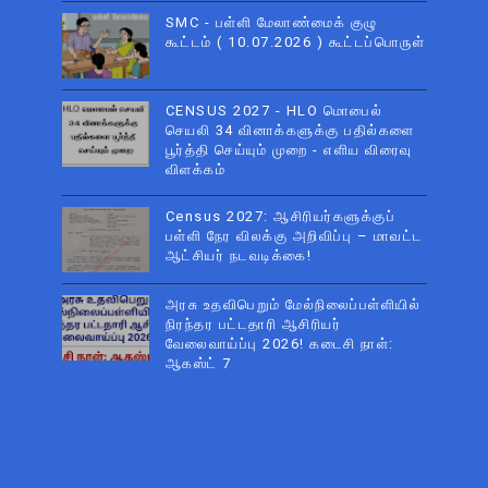
SMC - பள்ளி மேலாண்மைக் குழு
கூட்டம் ( 10.07.2026 ) கூட்டப்பொருள்
CENSUS 2027 - HLO மொபைல்
செயலி 34 வினாக்களுக்கு பதில்களை
பூர்த்தி செய்யும் முறை - எளிய விரைவு
விளக்கம்
Census 2027: ஆசிரியர்களுக்குப்
பள்ளி நேர விலக்கு அறிவிப்பு – மாவட்ட
ஆட்சியர் நடவடிக்கை!
அரசு உதவிபெறும் மேல்நிலைப்பள்ளியில்
நிரந்தர பட்டதாரி ஆசிரியர்
வேலைவாய்ப்பு 2026! கடைசி நாள்:
ஆகஸ்ட் 7