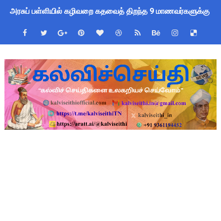
அரசுப் பள்ளியில் கழிவறை கதவைத் திறந்த 9 மாணவர்களுக்கு ம
புதிய முதன்மை கல்வி அலுவலர் (CEO) நியமனம்! பள்ளிக் கல்வித்
ஆசிரியர்கள் கவனத்திற்கு! Census 2027 Duty: 28 மாவட்ட CEO &
TN CPS Teachers News: மறுநியமனம் பெற்ற ஆசிரியர்களுக்கு
TN Teachers Leave Rules: மருத்துவ விடுப்பு எடுக்கும் ஆசிரிய
Census 2027: ஆசிரியர்களுக்கு அரைநாள் OD அனுமதி - கரூர் C
TN Budget Assembly Schedule 2026: பள்ளிக்கல்வித்துறை மீதா
நாமக்கல் மாவட்டம்: மக்கள் தொகை கணக்கெடுப்பு 2027 - ஆசிரியர
TN Budget 2026-2027 Highlights: மாணவர்களுக்கு இலவச லேப்டாப
பள்ளி மாணவர்களுக்கு 4 செட் இலவச சீருடை: EMIS தளத்தில் வி