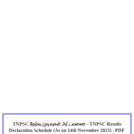
Census 2027: ஆசிரியர்களுக்கு அரை நாள் சுழற்சி முறையில் அனும
TET வழக்கு: மதுரை உயர்நீதிமன்றக் கிளை முக்கிய உத்தரவு! 8 
அரசு ஊழியர்கள் கவனத்திற்கு: ஓய்வுக்குப் பிறகும் சாதி சான்றிதழ்
UGTRB English Unit 4 Important Questions with Answers PDF
ஆடித் திருவாதிரை 2026: ஆகஸ்ட் 10 உள்ளூர் விடுமுறை - முழு வி
TNPSC தேர்வு முடிவுகள் அட்டவணை - TNPSC Results
Declaration Schedule (As on 14th November 2023) - PDF